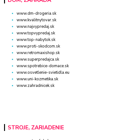
www.dm-drogeria.sk
www.kvalitnytovar.sk
www.najvypredaj.sk
www.topvypredaj.sk
www.top-nabytok.sk
www.proti-skodcom.sk
www.retromaxishop.sk
www.superpredajca.sk
www.spotrebice-domace.sk
www.osvetlenie-svietidla.eu
www.uni-kozmetika.sk
www.zahradnicek.sk
STROJE, ZARIADENIE