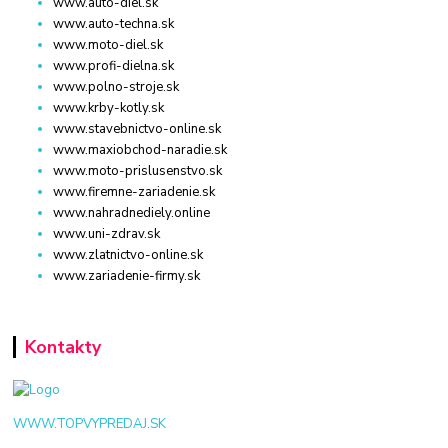
www.auto-diel.sk
www.auto-techna.sk
www.moto-diel.sk
www.profi-dielna.sk
www.polno-stroje.sk
www.krby-kotly.sk
www.stavebnictvo-online.sk
www.maxiobchod-naradie.sk
www.moto-prislusenstvo.sk
www.firemne-zariadenie.sk
www.nahradnediely.online
www.uni-zdrav.sk
www.zlatnictvo-online.sk
www.zariadenie-firmy.sk
Kontakty
WWW.TOPVYPREDAJ.SK