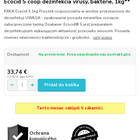
Ecocid S coop dezinfekcia vírusy, baktérie, 1kg**
KRKA Ecocid S 1kg Proszek rozpuszczalny w wodzie przeznaczony do
dezynfekcji UWAGA - opakowanie posiada niewielkie rozcięcie,
zabezpieczone taśmą Działanie: Ecocid® S jest preparatem
dezynfekcyjnym wykazującym aktywność przeciwko wirusom. Posiada
również właściwości bakteriobójcze i grzybobó...
celý popis
Dostupnosť
Na preverenie. Pred objednaním nás kontaktujte.
33,74 €
27,43 €
bez DPH
Pridať do košíka
Tento mesiac zakúpili 5 zákazníci.
Ochrana
kupujúcého