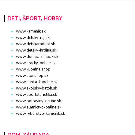
DETI, ŠPORT, HOBBY
www.kamenik.sk
www.detsky-raj.sk
www.detskaradost.sk
www.detsky-hrdina.sk
www.domaci-milacik.sk
www.hracky-online.sk
www.kupelna.shop
www.stonshop.sk
www.sanita-kupelne.sk
www.skolsky-batoh.sk
www.sportaturistika.sk
www.potraviny-online.sk
www.zlatnictvo-online.sk
www.rybarstvo-kamenik.sk
DOM, ZÁHRADA