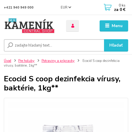
0
ks
EUR
+421 940 949 000
za
0 €
Menu
Hľadať
Úvod
Pre holuby
Potraviny a prípravky
Ecocid S coop dezinfekcia
vírusy, baktérie, 1kg**
Ecocid S coop dezinfekcia vírusy,
baktérie, 1kg**