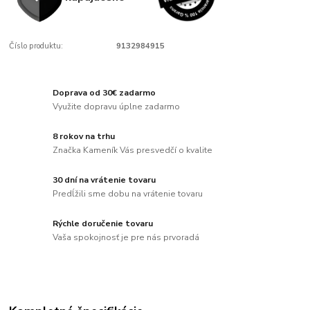
Číslo produktu:
9132984915
Doprava od 30€ zadarmo
Využite dopravu úplne zadarmo
8 rokov na trhu
Značka Kameník Vás presvedčí o kvalite
30 dní na vrátenie tovaru
Predĺžili sme dobu na vrátenie tovaru
Rýchle doručenie tovaru
Vaša spokojnosť je pre nás prvoradá