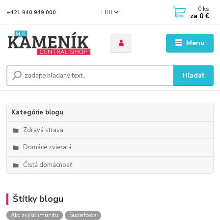
0
ks
EUR
+421 940 949 000
za
0 €
Menu
Hľadať
Kategórie blogu
Zdravá strava
Domáce zvieratá
Čistá domácnosť
Štítky blogu
Ako zvýšiť imunitu
Superfoods