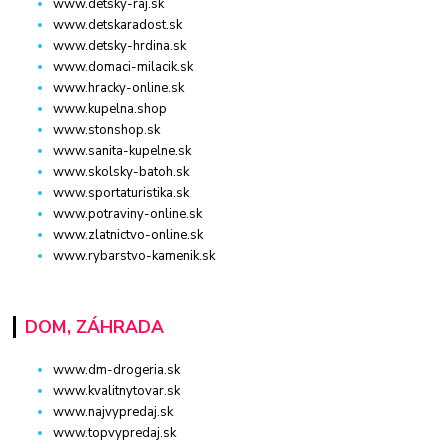
www.detsky-raj.sk
www.detskaradost.sk
www.detsky-hrdina.sk
www.domaci-milacik.sk
www.hracky-online.sk
www.kupelna.shop
www.stonshop.sk
www.sanita-kupelne.sk
www.skolsky-batoh.sk
www.sportaturistika.sk
www.potraviny-online.sk
www.zlatnictvo-online.sk
www.rybarstvo-kamenik.sk
DOM, ZÁHRADA
www.dm-drogeria.sk
www.kvalitnytovar.sk
www.najvypredaj.sk
www.topvypredaj.sk