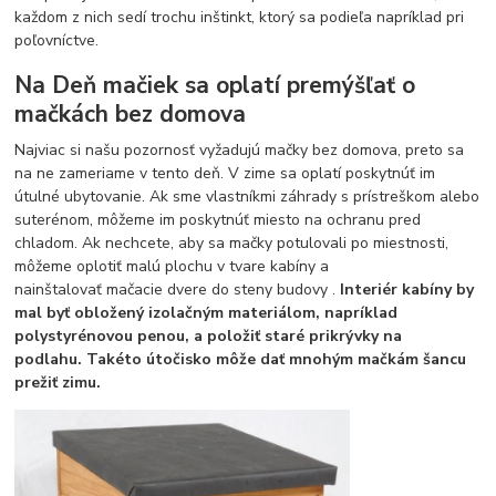
každom z nich sedí trochu inštinkt, ktorý sa podieľa napríklad pri
poľovníctve.
Na Deň mačiek sa oplatí premýšľať o
mačkách bez domova
Najviac si našu pozornosť vyžadujú mačky bez domova, preto sa
na ne zameriame v tento deň. V zime sa oplatí poskytnúť im
útulné ubytovanie. Ak sme vlastníkmi záhrady s prístreškom alebo
suterénom, môžeme im poskytnúť miesto na ochranu pred
chladom. Ak nechcete, aby sa mačky potulovali po miestnosti,
môžeme oplotiť malú plochu v tvare kabíny a
nainštalovať mačacie dvere do steny budovy .
Interiér kabíny by
mal byť obložený izolačným materiálom, napríklad
polystyrénovou penou, a položiť staré prikrývky na
podlahu. Takéto útočisko môže dať mnohým mačkám šancu
prežiť zimu.