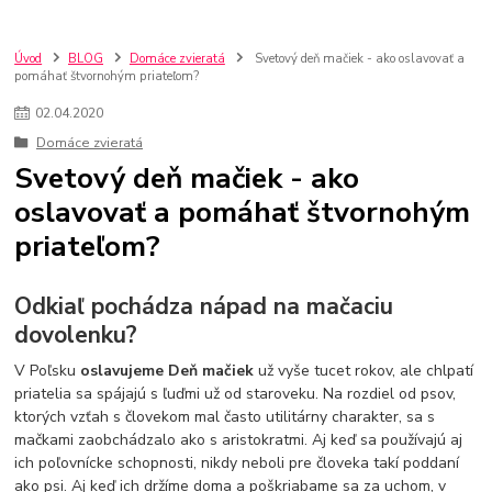
Úvod
BLOG
Domáce zvieratá
Svetový deň mačiek - ako oslavovať a
pomáhať štvornohým priateľom?
02
.
04
.
2020
Domáce zvieratá
Svetový deň mačiek - ako
oslavovať a pomáhať štvornohým
priateľom?
Odkiaľ pochádza nápad na mačaciu
dovolenku?
V Poľsku
oslavujeme Deň mačiek
už vyše tucet rokov, ale chlpatí
priatelia sa spájajú s ľuďmi už od staroveku. Na rozdiel od psov,
ktorých vzťah s človekom mal často utilitárny charakter, sa s
mačkami zaobchádzalo ako s aristokratmi. Aj keď sa používajú aj
ich poľovnícke schopnosti, nikdy neboli pre človeka takí poddaní
ako psi. Aj keď ich držíme doma a poškriabame sa za uchom, v