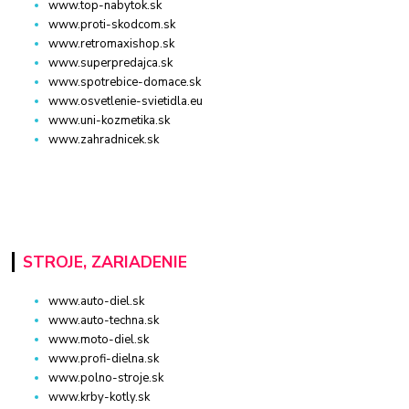
www.top-nabytok.sk
www.proti-skodcom.sk
www.retromaxishop.sk
www.superpredajca.sk
www.spotrebice-domace.sk
www.osvetlenie-svietidla.eu
www.uni-kozmetika.sk
www.zahradnicek.sk
STROJE, ZARIADENIE
www.auto-diel.sk
www.auto-techna.sk
www.moto-diel.sk
www.profi-dielna.sk
www.polno-stroje.sk
www.krby-kotly.sk