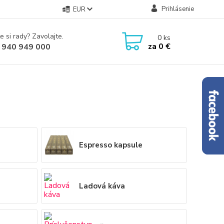
Prihlásenie
EUR
e si rady? Zavolajte.
0
ks
za
0 €
 940 949 000
Espresso kapsule
Ladová káva