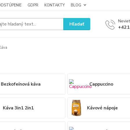
ODSTÚPENIE
GDPR
KONTAKTY
BLOG
Neviet
Hľadať
+421
Káva
a
Bezkofeínová káva
Cappuccino
Káva 3in1 2in1
Kávové nápoje