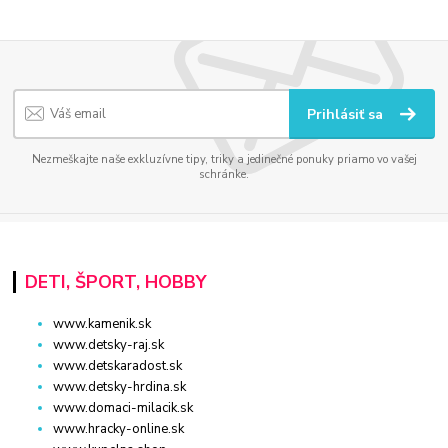
Prihlásiť sa
Nezmeškajte naše exkluzívne tipy, triky a jedinečné ponuky priamo vo vašej
schránke.
DETI, ŠPORT, HOBBY
www.kamenik.sk
www.detsky-raj.sk
www.detskaradost.sk
www.detsky-hrdina.sk
www.domaci-milacik.sk
www.hracky-online.sk