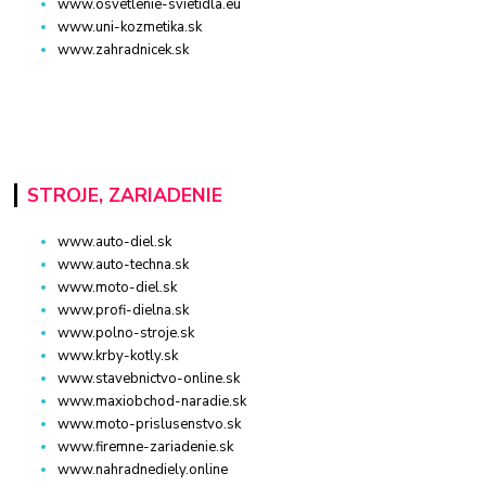
www.osvetlenie-svietidla.eu
www.uni-kozmetika.sk
www.zahradnicek.sk
STROJE, ZARIADENIE
www.auto-diel.sk
www.auto-techna.sk
www.moto-diel.sk
www.profi-dielna.sk
www.polno-stroje.sk
www.krby-kotly.sk
www.stavebnictvo-online.sk
www.maxiobchod-naradie.sk
www.moto-prislusenstvo.sk
www.firemne-zariadenie.sk
www.nahradnediely.online