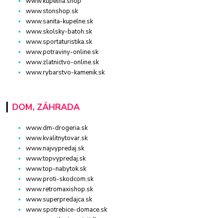
www.kupelna.shop
www.stonshop.sk
www.sanita-kupelne.sk
www.skolsky-batoh.sk
www.sportaturistika.sk
www.potraviny-online.sk
www.zlatnictvo-online.sk
www.rybarstvo-kamenik.sk
DOM, ZÁHRADA
www.dm-drogeria.sk
www.kvalitnytovar.sk
www.najvypredaj.sk
www.topvypredaj.sk
www.top-nabytok.sk
www.proti-skodcom.sk
www.retromaxishop.sk
www.superpredajca.sk
www.spotrebice-domace.sk