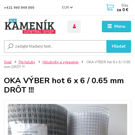
0
ks
EUR
+421 940 949 000
za
0 €
Menu
Hľadať
Úvod
Pre holuby
Holubníky a vybavenie
OKA VÝBER hot 6 x 6 / 0.65
mm DRÔT !!!
OKA VÝBER hot 6 x 6 / 0.65 mm
DRÔT !!!