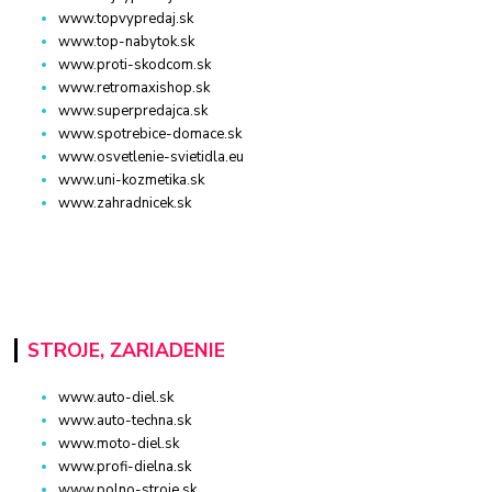
www.topvypredaj.sk
www.top-nabytok.sk
www.proti-skodcom.sk
www.retromaxishop.sk
www.superpredajca.sk
www.spotrebice-domace.sk
www.osvetlenie-svietidla.eu
www.uni-kozmetika.sk
www.zahradnicek.sk
STROJE, ZARIADENIE
www.auto-diel.sk
www.auto-techna.sk
www.moto-diel.sk
www.profi-dielna.sk
www.polno-stroje.sk