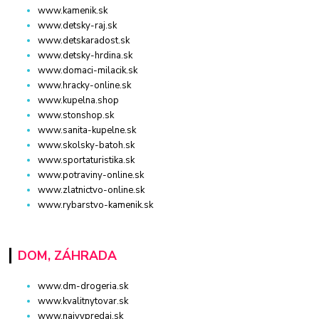
www.kamenik.sk
www.detsky-raj.sk
www.detskaradost.sk
www.detsky-hrdina.sk
www.domaci-milacik.sk
www.hracky-online.sk
www.kupelna.shop
www.stonshop.sk
www.sanita-kupelne.sk
www.skolsky-batoh.sk
www.sportaturistika.sk
www.potraviny-online.sk
www.zlatnictvo-online.sk
www.rybarstvo-kamenik.sk
DOM, ZÁHRADA
www.dm-drogeria.sk
www.kvalitnytovar.sk
www.najvypredaj.sk