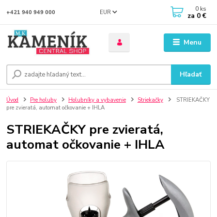
0
ks
EUR
+421 940 949 000
za
0 €
Menu
Hľadať
Úvod
Pre holuby
Holubníky a vybavenie
Striekačky
STRIEKAČKY
pre zvieratá, automat očkovanie + IHLA
STRIEKAČKY pre zvieratá,
automat očkovanie + IHLA