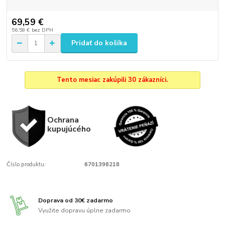
69,59 €
56,58 €
bez DPH
Pridať do košíka
Tento mesiac zakúpili 30 zákazníci.
Ochrana
kupujúcého
Číslo produktu:
6701398218
Doprava od 30€ zadarmo
Využite dopravu úplne zadarmo