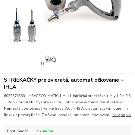
STRIEKAČKY pre zvieratá, automat očkovanie +
IHLA
6027674333 HSW ECO-MATIC 1 ml LL injekčná striekačka + ihly 1,0 a 0,8
Popis produktu: Vysoká kvalita , úplne nová automatická striekačka
Nemecká spoločnosť Henke Sass Wolf -HSW s automatickým plnením
liekov z pevnej fľaše. Z dôvodu vysokej presnosti dávkovani...
celý popis
Dostupnosť
Skladom