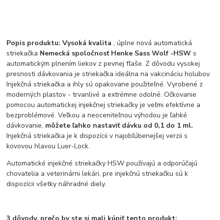
Popis produktu:
Vysoká kvalita
, úplne nová automatická
striekačka
Nemecká spoločnosť Henke Sass Wolf -HSW
s
automatickým plnením liekov z pevnej fľaše. Z dôvodu vysokej
presnosti dávkovania je striekačka ideálna na vakcináciu holubov.
Injekčná striekačka a ihly sú opakovane použiteľné. Vyrobené z
moderných plastov - trvanlivé a extrémne odolné. Očkovanie
pomocou automatickej injekčnej striekačky je veľmi efektívne a
bezproblémové. Veľkou a neoceniteľnou výhodou je ľahké
dávkovanie,
môžete ľahko nastaviť dávku od 0,1 do 1 ml.
Injekčná striekačka je k dispozícii v najobľúbenejšej verzii s
kovovou hlavou Luer-Lock.
Automatické injekčné striekačky HSW používajú a odporúčajú
chovatelia a veterinárni lekári, pre injekčnú striekačku sú k
dispozícii všetky náhradné diely.
3 dôvody, prečo by ste si mali kúpiť tento produkt: