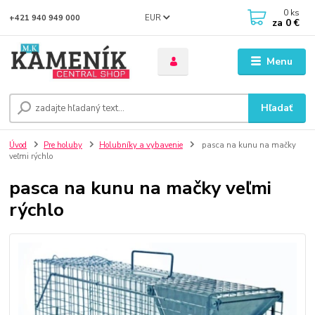
0
ks
EUR
+421 940 949 000
za
0 €
Menu
Hľadať
Úvod
Pre holuby
Holubníky a vybavenie
pasca na kunu na mačky
veľmi rýchlo
pasca na kunu na mačky veľmi
rýchlo