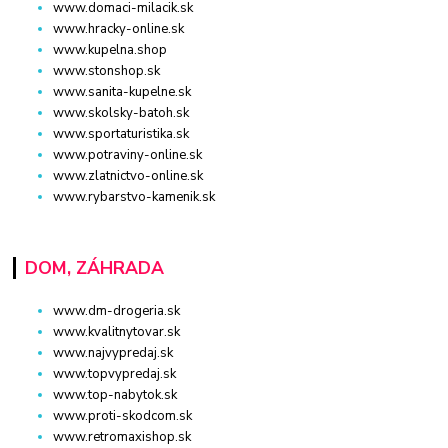
www.domaci-milacik.sk
www.hracky-online.sk
www.kupelna.shop
www.stonshop.sk
www.sanita-kupelne.sk
www.skolsky-batoh.sk
www.sportaturistika.sk
www.potraviny-online.sk
www.zlatnictvo-online.sk
www.rybarstvo-kamenik.sk
DOM, ZÁHRADA
www.dm-drogeria.sk
www.kvalitnytovar.sk
www.najvypredaj.sk
www.topvypredaj.sk
www.top-nabytok.sk
www.proti-skodcom.sk
www.retromaxishop.sk