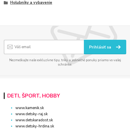
Holubníky a vybavenie
Prihlásiť sa
Nezmeškajte naše exkluzívne tipy, triky a jedinečné ponuky priamo vo vašej
schránke.
DETI, ŠPORT, HOBBY
www.kamenik.sk
www.detsky-raj.sk
www.detskaradost.sk
www.detsky-hrdina.sk