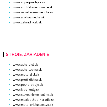
www.superpredajca.sk
www.spotrebice-domace.sk
www.osvetlenie-svietidla.eu
www.uni-kozmetika.sk
www.zahradnicek.sk
STROJE, ZARIADENIE
www.auto-diel.sk
www.auto-techna.sk
www.moto-diel.sk
www.profi-dielna.sk
www.polno-stroje.sk
www.krby-kotly.sk
www.stavebnictvo-online.sk
www.maxiobchod-naradie.sk
www.moto-prislusenstvo.sk