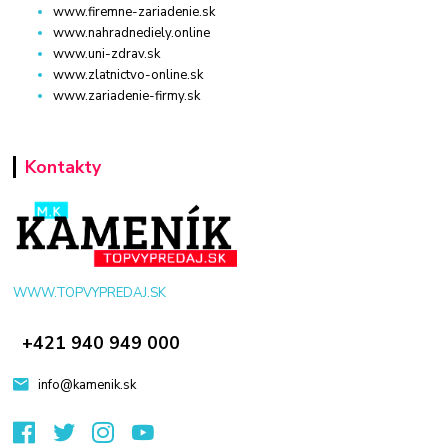
www.firemne-zariadenie.sk
www.nahradnediely.online
www.uni-zdrav.sk
www.zlatnictvo-online.sk
www.zariadenie-firmy.sk
Kontakty
WWW.TOPVYPREDAJ.SK
+421 940 949 000
info@kamenik.sk