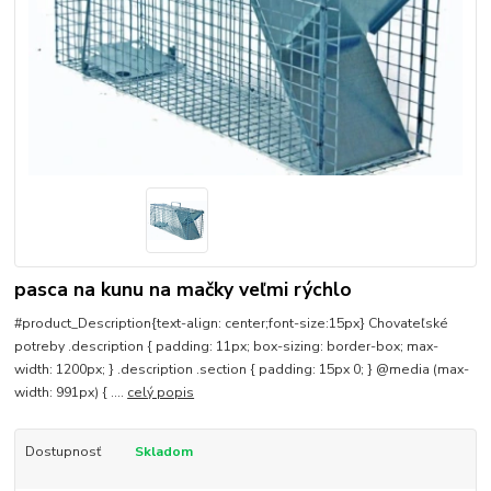
pasca na kunu na mačky veľmi rýchlo
#product_Description{text-align: center;font-size:15px} Chovateľské
potreby .description { padding: 11px; box-sizing: border-box; max-
width: 1200px; } .description .section { padding: 15px 0; } @media (max-
width: 991px) { ....
celý popis
Dostupnosť
Skladom