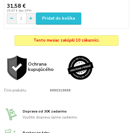
31,58 €
25,67 €
bez DPH
Pridať do košíka
Tento mesiac zakúpili 10 zákazníci.
Ochrana
kupujúcého
Číslo produktu:
6860319688
Doprava od 30€ zadarmo
Využite dopravu úplne zadarmo
8 rokov na trhu