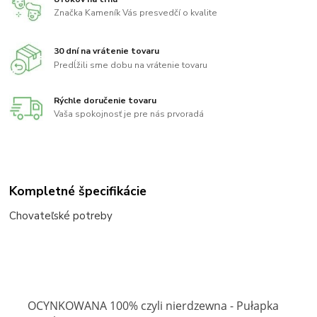
Značka Kameník Vás presvedčí o kvalite
30 dní na vrátenie tovaru
Predĺžili sme dobu na vrátenie tovaru
Rýchle doručenie tovaru
Vaša spokojnosť je pre nás prvoradá
Kompletné špecifikácie
Chovateľské potreby
OCYNKOWANA 100% czyli nierdzewna - Pułapka