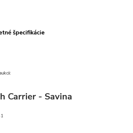
tné špecifikácie
ukcii:
h Carrier - Savina
41