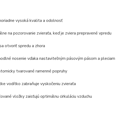
oriadne vysoká kvalita a odolnosť
álne na pozorovanie zvieraťa, keď je zviera prepravené vpredu
sa otvoriť spredu a zhora
odlné nosenie vďaka nastaviteľným pásovým pásom a pleciam
tomicky tvarované ramenné popruhy
tke vodítko zabraňuje vyskočeniu zvieraťa
ťované vložky zaisťujú optimálnu cirkuláciu vzduchu