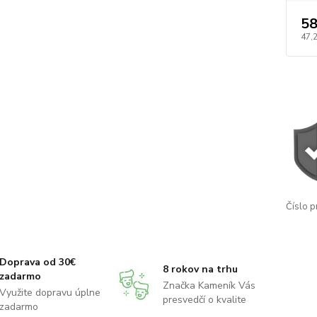
58
47,
Číslo p
Doprava od 30€
8 rokov na trhu
zadarmo
Značka Kameník Vás
Využite dopravu úplne
presvedčí o kvalite
zadarmo