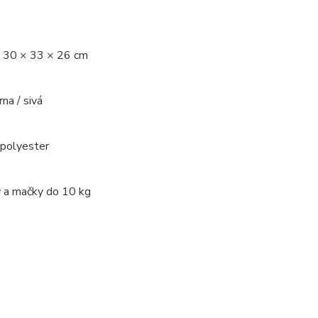
 30 × 33 × 26 cm
rna / sivá
 polyester
y a mačky do 10 kg