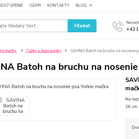
ODSTÚPENIE
GDPR
KONTAKTY
BLOG
Neviet
Hľadať
+421
re mačky
Tašky a dopravníky
SAVINA Batoh na bruchu na nosenie p
NA Batoh na bruchu na nosenie
SAVI
mač
Na tej
26 cm .
Dos