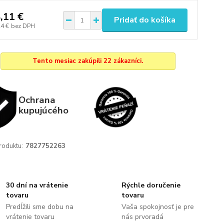
,11 €
Pridať do košíka
24 €
bez DPH
Tento mesiac zakúpili 22 zákazníci.
Ochrana
kupujúcého
roduktu:
7827752263
30 dní na vrátenie
Rýchle doručenie
tovaru
tovaru
Predĺžili sme dobu na
Vaša spokojnosť je pre
vrátenie tovaru
nás prvoradá