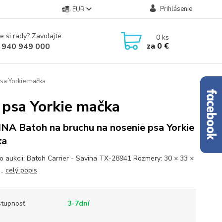
Prihlásenie
EUR
e si rady? Zavolajte.
0
ks
za
0 €
 940 949 000
sa Yorkie mačka
 psa Yorkie mačka
NA Batoh na bruchu na nosenie psa Yorkie
ka
to aukcii: Batoh Carrier - Savina TX-28941 Rozmery: 30 × 33 ×
..
celý popis
tupnosť
3-7dní