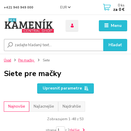
0
ks
EUR
+421 940 949 000
za
0 €
Menu
Hľadať
Úvod
Pre mačky
Siete
Siete pre mačky
Upresniť parametre
Najnovšie
Najlacnejšie
Najdrahšie
Zobrazujem 1-48 z 53
strana
z 2
ďalšie