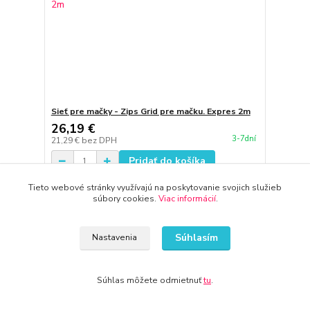
Sieť pre mačky - Zips Grid pre mačku. Expres 2m
26,19 €
3-7dní
21,29 €
bez DPH
Pridať do košíka
Tieto webové stránky využívajú na poskytovanie svojich služieb
súbory cookies.
Viac informácií
.
Súhlasím
Nastavenia
Súhlas môžete odmietnuť
tu
.