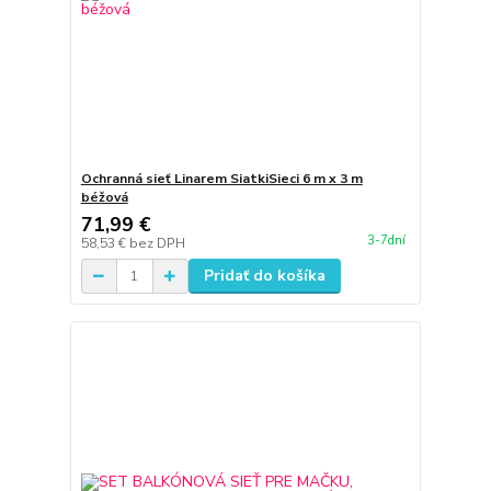
Ochranná sieť Linarem SiatkiSieci 6 m x 3 m
béžová
71,99 €
3-7dní
58,53 €
bez DPH
Pridať do košíka