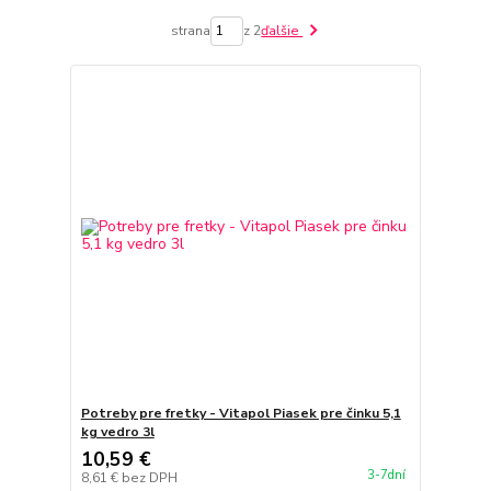
strana
z 2
ďalšie
Potreby pre fretky - Vitapol Piasek pre činku 5,1
kg vedro 3l
10,59 €
3-7dní
8,61 €
bez DPH