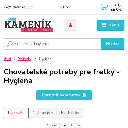
0
ks
EUR
+421 940 949 000
za
0 €
Menu
Hľadať
Úvod
Pre fretky
Hygiena
Chovateľské potreby pre fretky -
Hygiena
Upresniť parametre
Najnovšie
Najlacnejšie
Najdrahšie
Zobrazujem 1-48 z 67