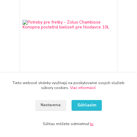
Potreby pre fretky - Zolux Chambiose Konopna
posteľná bielizeň pre hlodavce 10L
Tieto webové stránky využívajú na poskytovanie svojich služieb
11,45 €
súbory cookies.
Viac informácií
.
3-7dní
9,31 €
bez DPH
Pridať do košíka
Súhlasím
Nastavenia
Súhlas môžete odmietnuť
tu
.