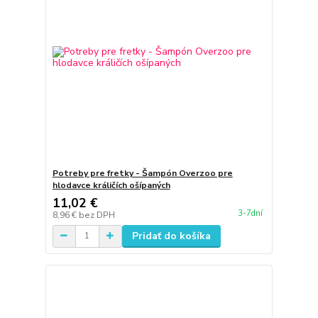
Potreby pre fretky - Šampón Overzoo pre
hlodavce králičích ošípaných
11,02 €
3-7dní
8,96 €
bez DPH
Pridať do košíka