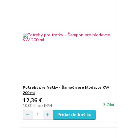
Potreby pre fretky - Šampón pre hlodavce KW
200 ml
12,36 €
3-7dní
10,05 €
bez DPH
Pridať do košíka