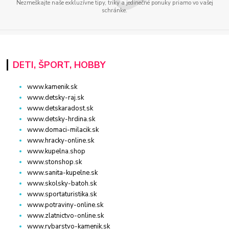
Nezmeškajte naše exkluzívne tipy, triky a jedinečné ponuky priamo vo vašej
schránke.
DETI, ŠPORT, HOBBY
www.kamenik.sk
www.detsky-raj.sk
www.detskaradost.sk
www.detsky-hrdina.sk
www.domaci-milacik.sk
www.hracky-online.sk
www.kupelna.shop
www.stonshop.sk
www.sanita-kupelne.sk
www.skolsky-batoh.sk
www.sportaturistika.sk
www.potraviny-online.sk
www.zlatnictvo-online.sk
www.rybarstvo-kamenik.sk