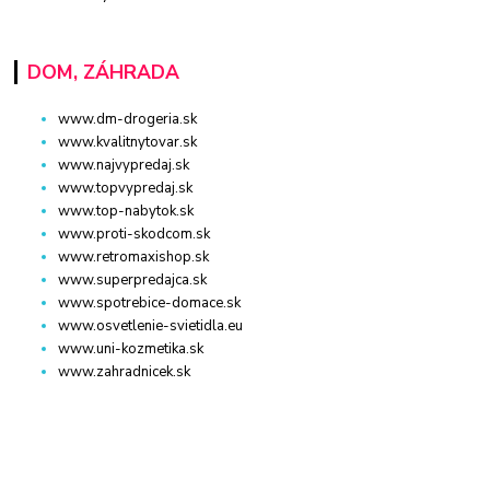
DOM, ZÁHRADA
www.dm-drogeria.sk
www.kvalitnytovar.sk
www.najvypredaj.sk
www.topvypredaj.sk
www.top-nabytok.sk
www.proti-skodcom.sk
www.retromaxishop.sk
www.superpredajca.sk
www.spotrebice-domace.sk
www.osvetlenie-svietidla.eu
www.uni-kozmetika.sk
www.zahradnicek.sk