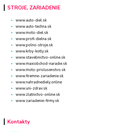
STROJE, ZARIADENIE
www.auto-diel.sk
www.auto-techna.sk
www.moto-diel.sk
www.profi-dielna.sk
www.polno-stroje.sk
www.krby-kotly.sk
www.stavebnictvo-online.sk
www.maxiobchod-naradie.sk
www.moto-prislusenstvo.sk
www.firemne-zariadenie.sk
www.nahradnediely.online
www.uni-zdrav.sk
www.zlatnictvo-online.sk
www.zariadenie-firmy.sk
Kontakty