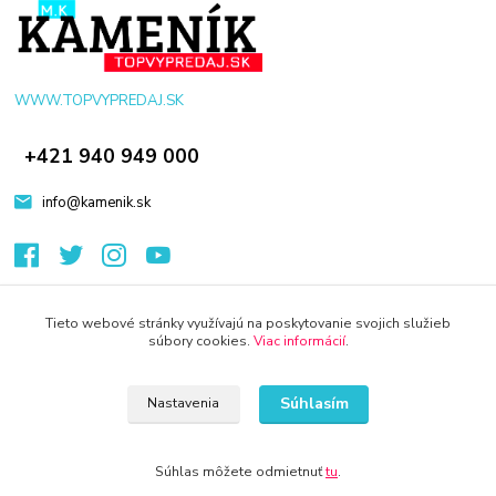
WWW.TOPVYPREDAJ.SK
+421 940 949 000
info@kamenik.sk
Tieto webové stránky využívajú na poskytovanie svojich služieb
súbory cookies.
Viac informácií
.
© 2024 Všetky práva vyhradené KAMENIK.SK
Vytvorené na
Eshop-rychlo.sk
Súhlasím
Nastavenia
Súhlas môžete odmietnuť
tu
.