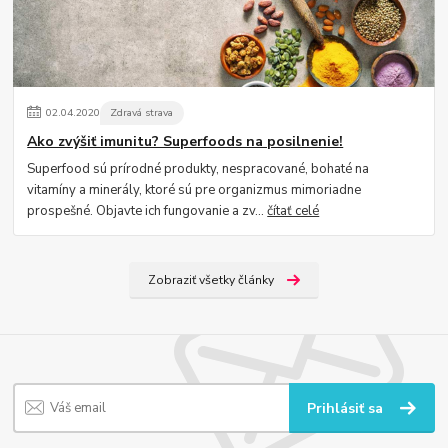
02
.
04
.
2020
Zdravá strava
Ako zvýšiť imunitu? Superfoods na posilnenie!
Superfood sú prírodné produkty, nespracované, bohaté na
vitamíny a minerály, ktoré sú pre organizmus mimoriadne
prospešné. Objavte ich fungovanie a zv...
čítať celé
Zobraziť všetky články
Prihlásiť sa