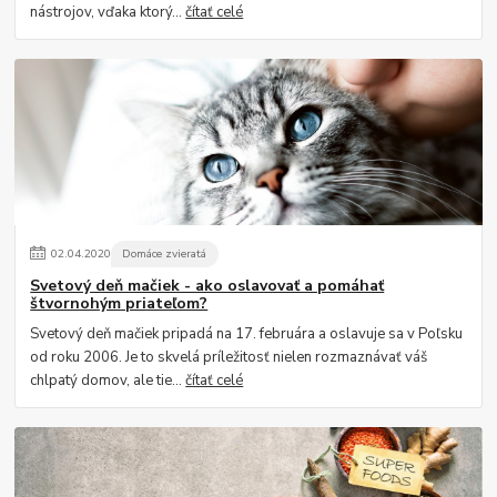
nástrojov, vďaka ktorý...
čítať celé
02
.
04
.
2020
Domáce zvieratá
Svetový deň mačiek - ako oslavovať a pomáhať
štvornohým priateľom?
Svetový deň mačiek pripadá na 17. februára a oslavuje sa v Poľsku
od roku 2006. Je to skvelá príležitosť nielen rozmaznávať váš
chlpatý domov, ale tie...
čítať celé