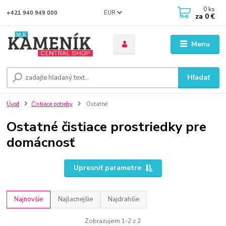
0
ks
EUR
+421 940 949 000
za
0 €
Menu
Hľadať
Úvod
Čistiace potreby
Ostatné
Ostatné čistiace prostriedky pre
domácnosť
Upresniť parametre
Najnovšie
Najlacnejšie
Najdrahšie
Zobrazujem 1-2 z 2