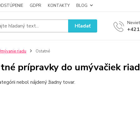
ODSTÚPENIE
GDPR
KONTAKTY
BLOG
Neviet
Hľadať
+421
mývanie riadu
Ostatné
tné prípravky do umývačiek ria
ategórii nebol nájdený žiadny tovar.