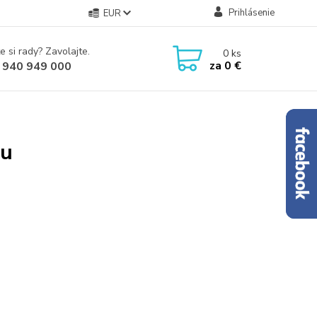
Prihlásenie
EUR
e si rady? Zavolajte.
0
ks
za
0 €
 940 949 000
du