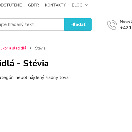
ODSTÚPENIE
GDPR
KONTAKTY
BLOG
Neviet
Hľadať
+421
ukor a sladidlá
Stévia
idlá - Stévia
ategórii nebol nájdený žiadny tovar.