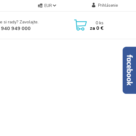
Prihlásenie
EUR
e si rady? Zavolajte.
0
ks
za
0 €
 940 949 000