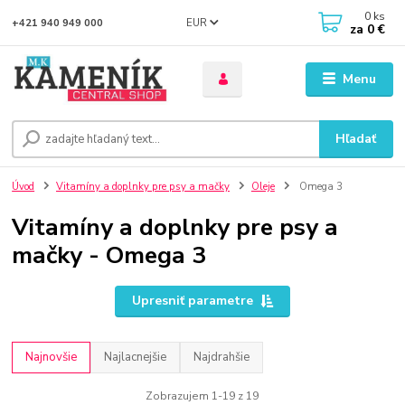
0
ks
EUR
+421 940 949 000
za
0 €
Menu
Hľadať
Úvod
Vitamíny a doplnky pre psy a mačky
Oleje
Omega 3
Vitamíny a doplnky pre psy a
mačky - Omega 3
Upresniť parametre
Najnovšie
Najlacnejšie
Najdrahšie
Zobrazujem 1-19 z 19