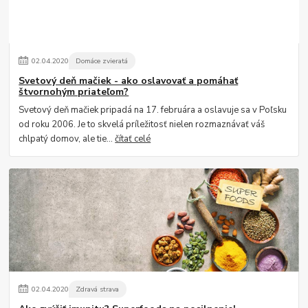
02
.
04
.
2020
Domáce zvieratá
Svetový deň mačiek - ako oslavovať a pomáhať
štvornohým priateľom?
Svetový deň mačiek pripadá na 17. februára a oslavuje sa v Poľsku
od roku 2006. Je to skvelá príležitosť nielen rozmaznávať váš
chlpatý domov, ale tie...
čítať celé
02
.
04
.
2020
Zdravá strava