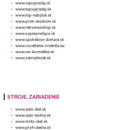
www.najvypredaj.sk
www.topvypredaj.sk
www.top-nabytok.sk
www.proti-skodcom.sk
www.retromaxishop.sk
www.superpredajca.sk
www.spotrebice-domace.sk
www.osvetlenie-svietidla.eu
www.uni-kozmetika.sk
www.zahradnicek.sk
STROJE, ZARIADENIE
www.auto-diel.sk
www.auto-techna.sk
www.moto-diel.sk
www.profi-dielna.sk