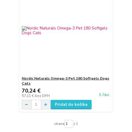
Nordic Naturals Omega-3 Pet 180 Softgels Dogs
Cats
70,24 €
3-7dní
57,11 €
bez DPH
Pridať do košíka
strana
z 1