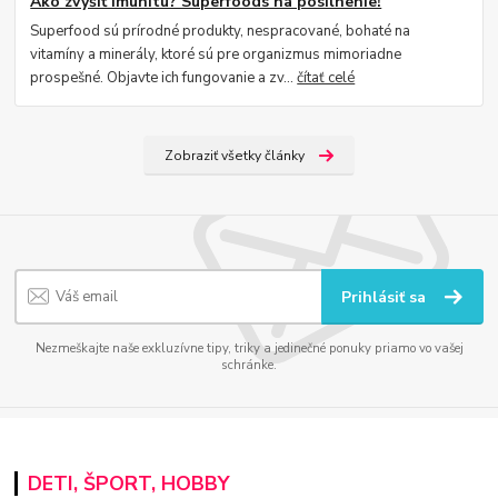
Ako zvýšiť imunitu? Superfoods na posilnenie!
Superfood sú prírodné produkty, nespracované, bohaté na
vitamíny a minerály, ktoré sú pre organizmus mimoriadne
prospešné. Objavte ich fungovanie a zv...
čítať celé
Zobraziť všetky články
Prihlásiť sa
Nezmeškajte naše exkluzívne tipy, triky a jedinečné ponuky priamo vo vašej
schránke.
DETI, ŠPORT, HOBBY