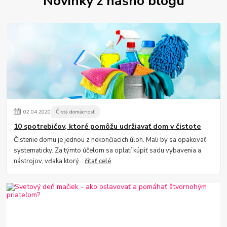
Novinky z nášho blogu
02
.
04
.
2020
Čistá domácnosť
10 spotrebičov, ktoré pomôžu udržiavať dom v čistote
Čistenie domu je jednou z nekončiacich úloh. Mali by sa opakovať
systematicky. Za týmto účelom sa oplatí kúpiť sadu vybavenia a
nástrojov, vďaka ktorý...
čítať celé