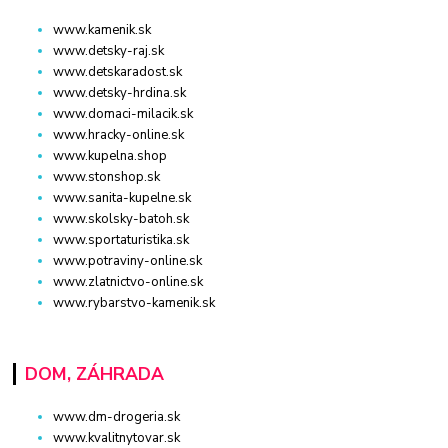
www.kamenik.sk
www.detsky-raj.sk
www.detskaradost.sk
www.detsky-hrdina.sk
www.domaci-milacik.sk
www.hracky-online.sk
www.kupelna.shop
www.stonshop.sk
www.sanita-kupelne.sk
www.skolsky-batoh.sk
www.sportaturistika.sk
www.potraviny-online.sk
www.zlatnictvo-online.sk
www.rybarstvo-kamenik.sk
DOM, ZÁHRADA
www.dm-drogeria.sk
www.kvalitnytovar.sk