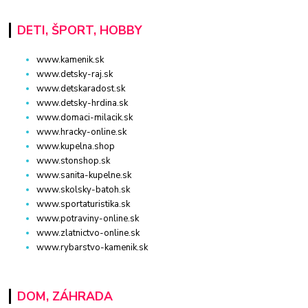
DETI, ŠPORT, HOBBY
www.kamenik.sk
www.detsky-raj.sk
www.detskaradost.sk
www.detsky-hrdina.sk
www.domaci-milacik.sk
www.hracky-online.sk
www.kupelna.shop
www.stonshop.sk
www.sanita-kupelne.sk
www.skolsky-batoh.sk
www.sportaturistika.sk
www.potraviny-online.sk
www.zlatnictvo-online.sk
www.rybarstvo-kamenik.sk
DOM, ZÁHRADA