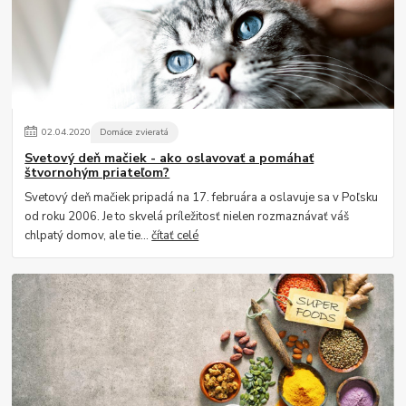
02
.
04
.
2020
Domáce zvieratá
Svetový deň mačiek - ako oslavovať a pomáhať
štvornohým priateľom?
Svetový deň mačiek pripadá na 17. februára a oslavuje sa v Poľsku
od roku 2006. Je to skvelá príležitosť nielen rozmaznávať váš
chlpatý domov, ale tie...
čítať celé