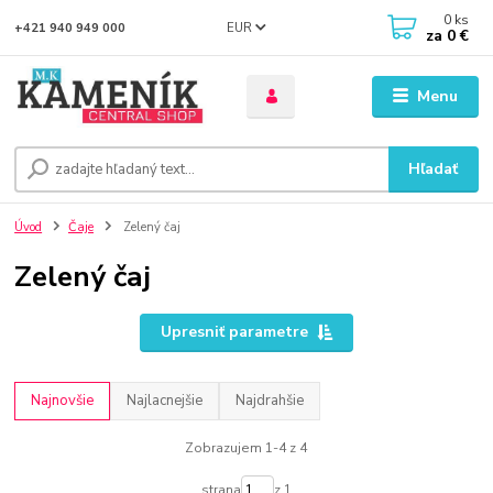
0
ks
EUR
+421 940 949 000
za
0 €
Menu
Hľadať
Úvod
Čaje
Zelený čaj
Zelený čaj
Upresniť parametre
Najnovšie
Najlacnejšie
Najdrahšie
Zobrazujem 1-4 z 4
strana
z 1