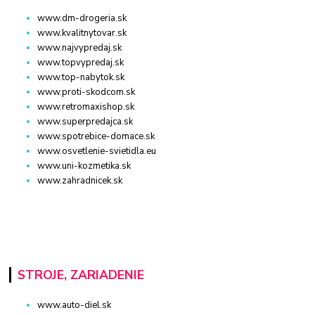
www.dm-drogeria.sk
www.kvalitnytovar.sk
www.najvypredaj.sk
www.topvypredaj.sk
www.top-nabytok.sk
www.proti-skodcom.sk
www.retromaxishop.sk
www.superpredajca.sk
www.spotrebice-domace.sk
www.osvetlenie-svietidla.eu
www.uni-kozmetika.sk
www.zahradnicek.sk
STROJE, ZARIADENIE
www.auto-diel.sk