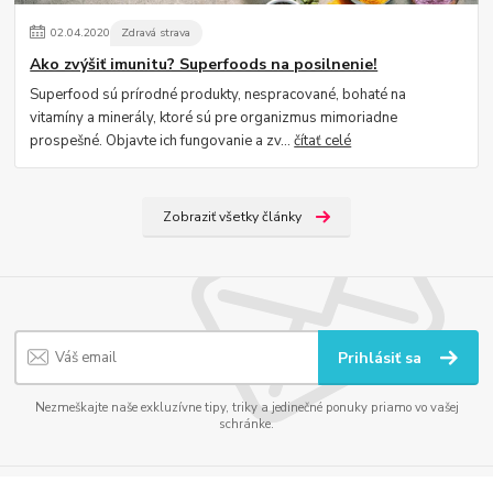
02
.
04
.
2020
Zdravá strava
Ako zvýšiť imunitu? Superfoods na posilnenie!
Superfood sú prírodné produkty, nespracované, bohaté na
vitamíny a minerály, ktoré sú pre organizmus mimoriadne
prospešné. Objavte ich fungovanie a zv...
čítať celé
Zobraziť všetky články
Prihlásiť sa
Nezmeškajte naše exkluzívne tipy, triky a jedinečné ponuky priamo vo vašej
schránke.