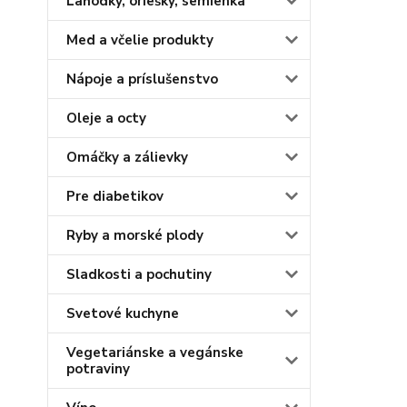
Lahôdky, oriešky, semienka
Med a včelie produkty
Nápoje a príslušenstvo
Oleje a octy
Omáčky a zálievky
Pre diabetikov
Ryby a morské plody
Sladkosti a pochutiny
Svetové kuchyne
Vegetariánske a vegánske
potraviny