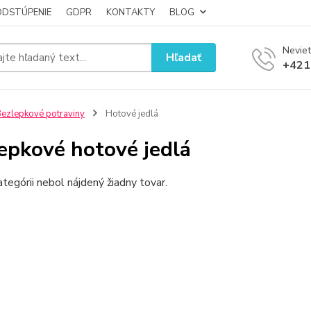
ODSTÚPENIE
GDPR
KONTAKTY
BLOG
Neviet
Hľadať
+421
ezlepkové potraviny
Hotové jedlá
epkové hotové jedlá
ategórii nebol nájdený žiadny tovar.