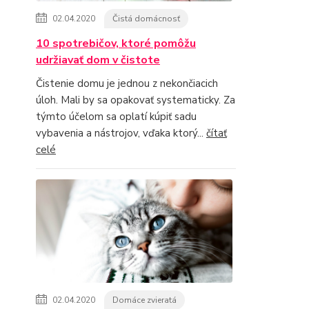
02.04.2020
Čistá domácnosť
10 spotrebičov, ktoré pomôžu
udržiavať dom v čistote
Čistenie domu je jednou z nekončiacich
úloh. Mali by sa opakovať systematicky. Za
týmto účelom sa oplatí kúpiť sadu
vybavenia a nástrojov, vďaka ktorý...
čítať
celé
02.04.2020
Domáce zvieratá