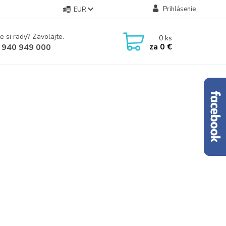
Prihlásenie
EUR
e si rady? Zavolajte.
0
ks
za
0 €
 940 949 000