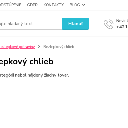
ODSTÚPENIE
GDPR
KONTAKTY
BLOG
Neviet
Hľadať
+421
ezlepkové potraviny
Bezlepkový chlieb
epkový chlieb
ategórii nebol nájdený žiadny tovar.