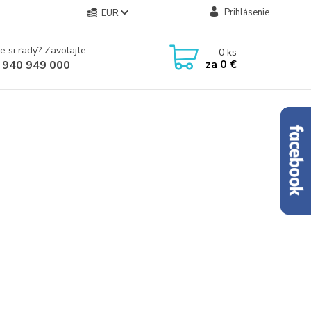
Prihlásenie
EUR
e si rady? Zavolajte.
0
ks
za
0 €
 940 949 000