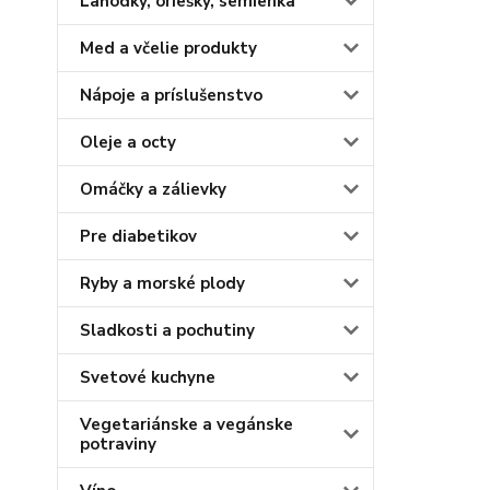
Lahôdky, oriešky, semienka
Med a včelie produkty
Nápoje a príslušenstvo
Oleje a octy
Omáčky a zálievky
Pre diabetikov
Ryby a morské plody
Sladkosti a pochutiny
Svetové kuchyne
Vegetariánske a vegánske
potraviny