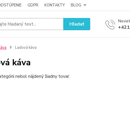
ODSTÚPENIE
GDPR
KONTAKTY
BLOG
Neviet
Hľadať
+421
Káva
Ladová káva
vá káva
ategórii nebol nájdený žiadny tovar.