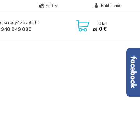
Prihlásenie
EUR
e si rady? Zavolajte.
0
ks
za
0 €
 940 949 000