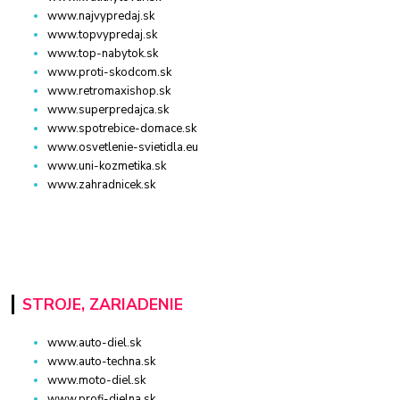
www.najvypredaj.sk
www.topvypredaj.sk
www.top-nabytok.sk
www.proti-skodcom.sk
www.retromaxishop.sk
www.superpredajca.sk
www.spotrebice-domace.sk
www.osvetlenie-svietidla.eu
www.uni-kozmetika.sk
www.zahradnicek.sk
STROJE, ZARIADENIE
www.auto-diel.sk
www.auto-techna.sk
www.moto-diel.sk
www.profi-dielna.sk