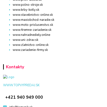
www.polno-stroje.sk
www.krby-kotly.sk
www.stavebnictvo-online.sk
www.maxiobchod-naradie.sk
www.moto-prislusenstvo.sk
www.firemne-zariadenie.sk
www.nahradnediely.online
www.uni-zdrav.sk
www.zlatnictvo-online.sk
www.zariadenie-firmy.sk
Kontakty
WWW.TOPVYPREDAJ.SK
+421 940 949 000