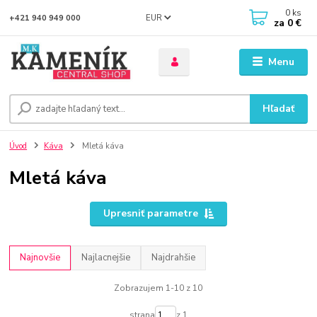
0
ks
EUR
+421 940 949 000
za
0 €
Menu
Hľadať
Úvod
Káva
Mletá káva
Mletá káva
Upresniť parametre
Najnovšie
Najlacnejšie
Najdrahšie
Zobrazujem 1-10 z 10
strana
z 1