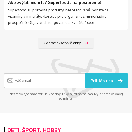
Ako zvýšiť imunitu? Superfoods na posilnenie!
Superfood sú prírodné produkty, nespracované, bohaté na
vitamíny a minerály, ktoré sú pre organizmus mimoriadne
prospešné. Objavte ich fungovanie a zv...
čítať celé
Zobraziť všetky články
Prihlásiť sa
Nezmeškajte naše exkluzívne tipy, triky a jedinečné ponuky priamo vo vašej
schránke.
DETI, ŠPORT, HOBBY