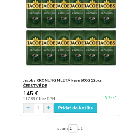
Jacobs KRONUNG MLETÁ káva 500G 12pcs
ČERSTVÉ DE
145 €
3-7dní
117,89 €
bez DPH
Pridať do košíka
strana
z 1