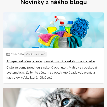
Novinky z nášho blogu
02
.
04
.
2020
Čistá domácnosť
10 spotrebičov, ktoré pomôžu udržiavať dom v čistote
Čistenie domu je jednou z nekončiacich úloh. Mali by sa opakovať
systematicky. Za týmto účelom sa oplatí kúpiť sadu vybavenia a
nástrojov, vďaka ktorý...
čítať celé