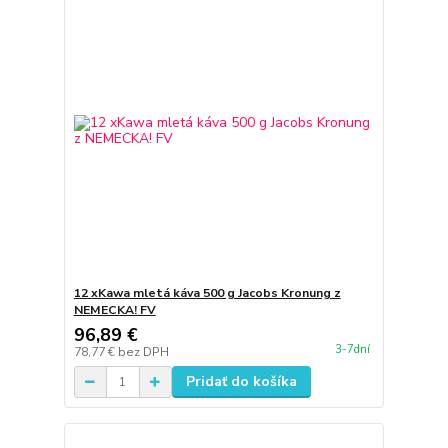
12 xKawa mletá káva 500 g Jacobs Kronung z
NEMECKA! FV
96,89 €
3-7dní
78,77 €
bez DPH
Pridať do košíka