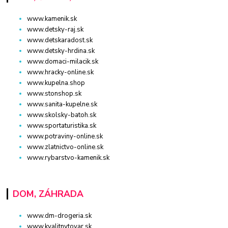
www.kamenik.sk
www.detsky-raj.sk
www.detskaradost.sk
www.detsky-hrdina.sk
www.domaci-milacik.sk
www.hracky-online.sk
www.kupelna.shop
www.stonshop.sk
www.sanita-kupelne.sk
www.skolsky-batoh.sk
www.sportaturistika.sk
www.potraviny-online.sk
www.zlatnictvo-online.sk
www.rybarstvo-kamenik.sk
DOM, ZÁHRADA
www.dm-drogeria.sk
www.kvalitnytovar.sk