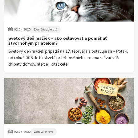
02
.
04
.
2020
Domáce zvieratá
Svetový deň mačiek - ako oslavovať a pomáhať
štvornohým priateľom?
Svetový deň mačiek pripadá na 17. februára a oslavuje sa v Poľsku
od roku 2006. Je to skvelá príležitosť nielen rozmaznávať váš
chlpatý domov, ale tie...
čítať celé
02
.
04
.
2020
Zdravá strava