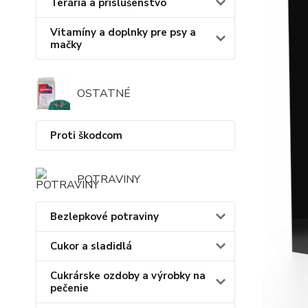
Terária a príslušenstvo
Vitamíny a doplnky pre psy a
mačky
OSTATNÉ
Proti škodcom
POTRAVINY
Bezlepkové potraviny
Cukor a sladidlá
Cukrárske ozdoby a výrobky na
pečenie