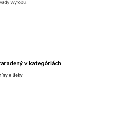
wady wyrobu.
zaradený v kategóriách
íny a lieky