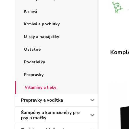
Krmivá
Krmivá a pochúťky
Misky a napájačky
Ostatné
Komple
Podstielky
Prepravky
Vitamíny a lieky
Prepravky a vodítka
Šampóny a kondicionéry pre
psy a mačky