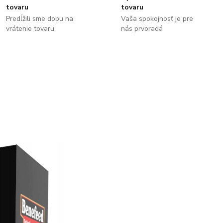
tovaru
tovaru
Predĺžili sme dobu na
Vaša spokojnosť je pre
vrátenie tovaru
nás prvoradá