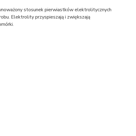
wnoważony stosunek pierwiastków elektrolitycznych
. Elektrolity przyspieszają i zwiększają
omórki.