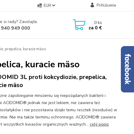
Prihlásenie
EUR
e si rady? Zavolajte.
0
ks
za
0 €
 940 949 000
, prepelica, kuracie mäso
elica, kuracie mäso
OMID 3L proti kokcydiozie, prepelica,
cie mäso
zne zapobieganie mnożeniu się niepożądanych bakterii i
ii ACIDOMID® jednak nie jest lekiem, nie zawiera też
iostatyków i nie pozostawia dzięki temu resztek (residuów) w
zmie. Nie ma także terminu ochronnego. ACIDOMID® zawiera
t wszystkich kwasów organicznych ważnych...
celý popis