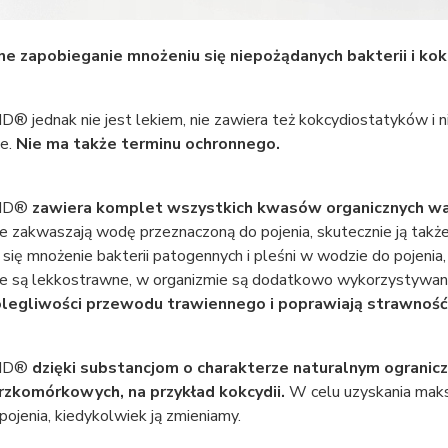
e zapobieganie mnożeniu się niepożądanych bakterii i kok
 jednak nie jest lekiem, nie zawiera też kokcydiostatyków i n
ie.
Nie ma także terminu ochronnego.
ID®
zawiera komplet wszystkich kwasów organicznych ważn
e zakwaszają wodę przeznaczoną do pojenia, skutecznie ją także
 się mnożenie bakterii patogennych i pleśni w wodzie do pojenia,
ne są lekkostrawne, w organizmie są dodatkowo wykorzystywane 
legliwości przewodu trawiennego i poprawiają strawność 
ID®
dzięki substancjom o charakterze naturalnym ogranic
zkomórkowych, na przykład kokcydii.
W celu uzyskania maks
ojenia, kiedykolwiek ją zmieniamy.