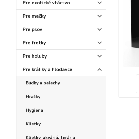
Pre exotické vtáctvo
Pre mačky
Pre psov
Pre fretky
Pre holuby
Pre králiky a hlodavce
Búdky a pelechy
Hračky
Hygiena
Klietky
Klietky, akváriá, terária