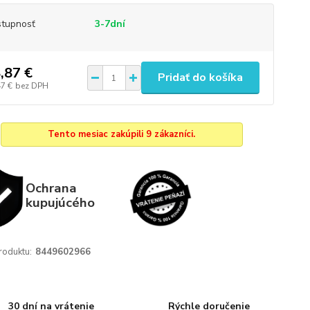
tupnosť
3-7dní
,87 €
Pridať do košíka
47 €
bez DPH
Tento mesiac zakúpili 9 zákazníci.
Ochrana
kupujúcého
roduktu:
8449602966
30 dní na vrátenie
Rýchle doručenie