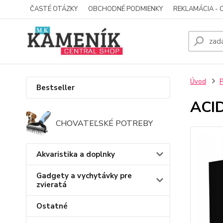
ČASTÉ OTÁZKY
OBCHODNÉ PODMIENKY
REKLAMÁCIA - 
Úvod
P
Bestseller
ACID
CHOVATEĽSKÉ POTREBY
Akvaristika a doplnky
Gadgety a vychytávky pre
zvieratá
Ostatné