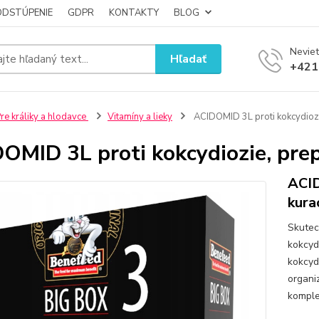
ODSTÚPENIE
GDPR
KONTAKTY
BLOG
Neviet
Hľadať
+421
re králiky a hlodavce
Vitamíny a lieky
ACIDOMID 3L proti kokcydiozie
OMID 3L proti kokcydiozie, prep
ACID
kura
Skutec
kokcyd
kokcyd
organi
komple