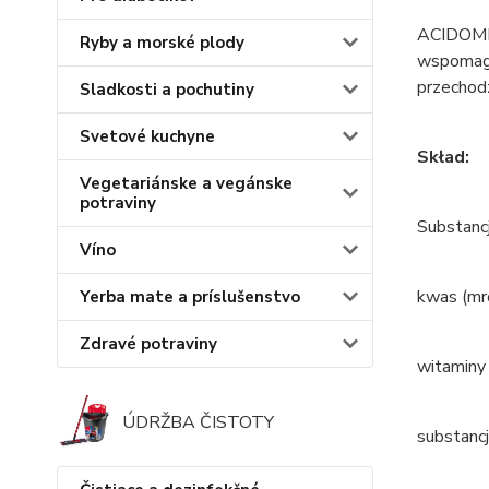
ACIDOMID
Ryby a morské plody
wspomaga
przechod
Sladkosti a pochutiny
Svetové kuchyne
Skład:
Vegetariánske a vegánske
potraviny
Substancj
Víno
kwas (mr
Yerba mate a príslušenstvo
Zdravé potraviny
witaminy
ÚDRŽBA ČISTOTY
substancj