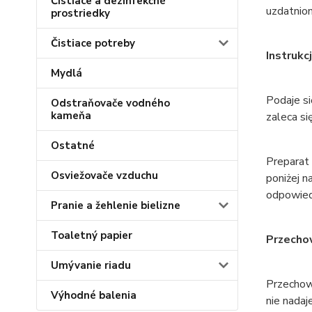
Čistiace a dezinfekčné
uzdatnio
prostriedky
Čistiace potreby
Instrukc
Mydlá
Podaje si
Odstraňovače vodného
kameňa
zaleca si
Ostatné
Preparat
Osviežovače vzduchu
poniżej n
odpowiedn
Pranie a žehlenie bielizne
Toaletný papier
Przecho
Umývanie riadu
Przechow
Výhodné balenia
nie nadaj