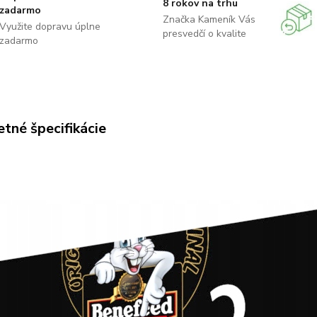
8 rokov na trhu
zadarmo
Značka Kameník Vás
Využite dopravu úplne
presvedčí o kvalite
zadarmo
tné špecifikácie