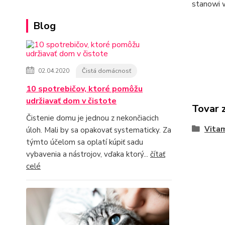
stanowi 
Blog
02.04.2020
Čistá domácnosť
10 spotrebičov, ktoré pomôžu
udržiavať dom v čistote
Tovar 
Čistenie domu je jednou z nekončiacich
Vitam
úloh. Mali by sa opakovať systematicky. Za
týmto účelom sa oplatí kúpiť sadu
vybavenia a nástrojov, vďaka ktorý...
čítať
celé