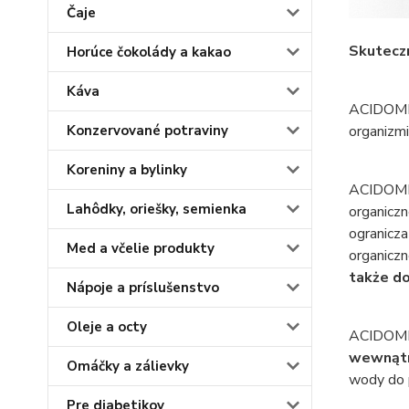
Čaje
Skuteczn
Horúce čokolády a kakao
Káva
ACIDOMID®
Konzervované potraviny
organizm
Koreniny a bylinky
ACIDOM
Lahôdky, oriešky, semienka
organiczn
ogranicza
Med a včelie produkty
organicz
także do
Nápoje a príslušenstvo
Oleje a octy
ACIDOM
wewnątr
Omáčky a zálievky
wody do p
Pre diabetikov