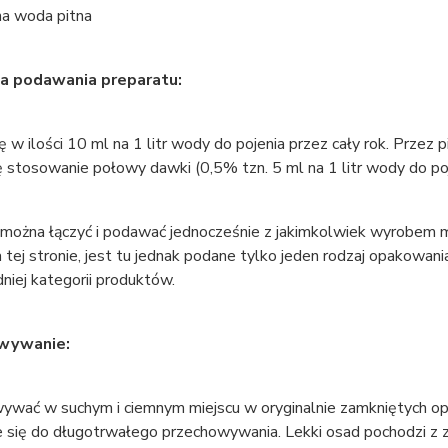
na woda pitna
ja podawania preparatu:
ę w ilości 10 ml na 1 litr wody do pojenia przez cały rok. Prze
ę stosowanie połowy dawki (0,5% tzn. 5 ml na 1 litr wody do poj
 można łączyć i podawać jednocześnie z jakimkolwiek wyrobem 
a tej stronie, jest tu jednak podane tylko jeden rodzaj opakowa
iej kategorii produktów.
wywanie:
ywać w suchym i ciemnym miejscu w oryginalnie zamkniętych op
e się do długotrwałego przechowywania. Lekki osad pochodzi z za