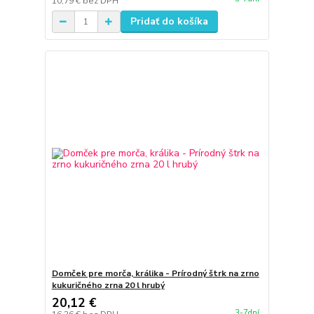
10,79 €
bez DPH
Pridať do košíka
Domček pre morča, králika - Prírodný štrk na zrno
kukuričného zrna 20 l hrubý
20,12 €
3-7dní