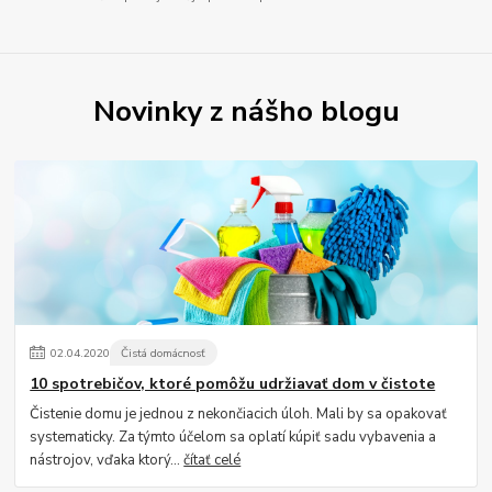
Novinky z nášho blogu
02
.
04
.
2020
Čistá domácnosť
10 spotrebičov, ktoré pomôžu udržiavať dom v čistote
Čistenie domu je jednou z nekončiacich úloh. Mali by sa opakovať
systematicky. Za týmto účelom sa oplatí kúpiť sadu vybavenia a
nástrojov, vďaka ktorý...
čítať celé