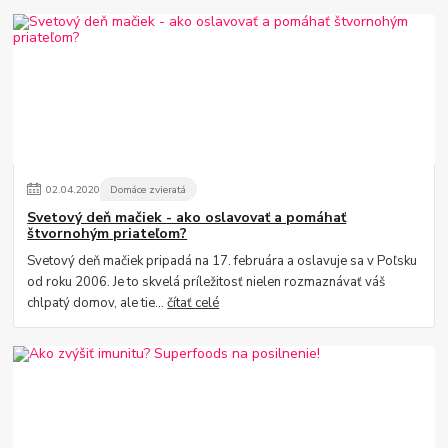
02
.
04
.
2020
Domáce zvieratá
Svetový deň mačiek - ako oslavovať a pomáhať
štvornohým priateľom?
Svetový deň mačiek pripadá na 17. februára a oslavuje sa v Poľsku
od roku 2006. Je to skvelá príležitosť nielen rozmaznávať váš
chlpatý domov, ale tie...
čítať celé