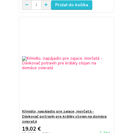
Pridať do košíka
Kŕmidlo, napájadlo pre zajace, morčatá -
Dávkovač potravín pre králiky stojan na domáce
zvieratá
19,02 €