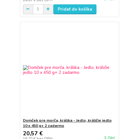
Pridať do košíka
Domček pre morča, králika - Jedlo, králičie jedlo
10 x 450 g+ 2 zadarmo
20,57 €
3-7dní
16,72 €
bez DPH