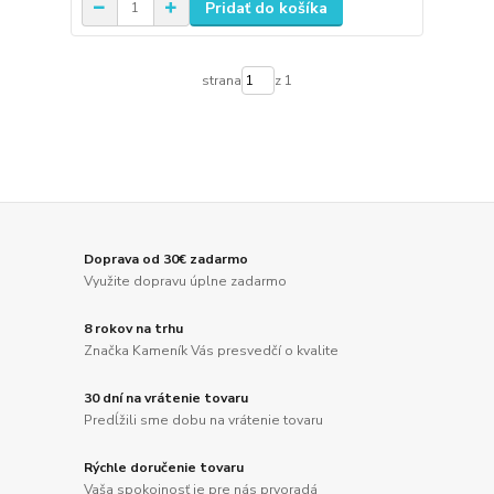
Pridať do košíka
strana
z 1
Doprava od 30€ zadarmo
Využite dopravu úplne zadarmo
8 rokov na trhu
Značka Kameník Vás presvedčí o kvalite
30 dní na vrátenie tovaru
Predĺžili sme dobu na vrátenie tovaru
Rýchle doručenie tovaru
Vaša spokojnosť je pre nás prvoradá