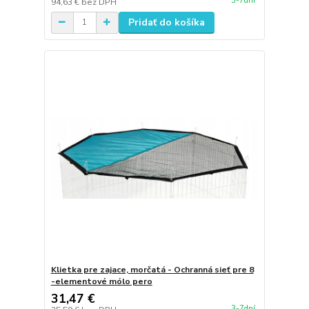
3-7dní
94,63 €
bez DPH
Pridať do košíka
Klietka pre zajace, morčatá - Ochranná sieť pre 8
-elementové mólo pero
31,47 €
3-7dní