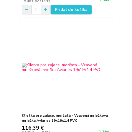
3-7dní
15,46 €
bez DPH
Pridať do košíka
Klietka pre zajace, morčatá - Vzavená mriežková
mriežka Aviaries 19x19x1.4 PVC
116,39 €