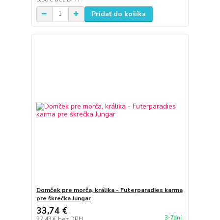
Pridať do košíka
Domček pre morča, králika - Futerparadies karma
pre škrečka Jungar
33,74 €
3-7dní
27,43 €
bez DPH