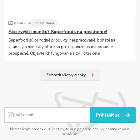
02
.
04
.
2020
Zdravá strava
Ako zvýšiť imunitu? Superfoods na posilnenie!
Superfood sú prírodné produkty, nespracované, bohaté na
vitamíny a minerály, ktoré sú pre organizmus mimoriadne
prospešné. Objavte ich fungovanie a zv...
čítať celé
Zobraziť všetky články
Prihlásiť sa
Nezmeškajte naše exkluzívne tipy, triky a jedinečné ponuky priamo vo vašej
schránke.