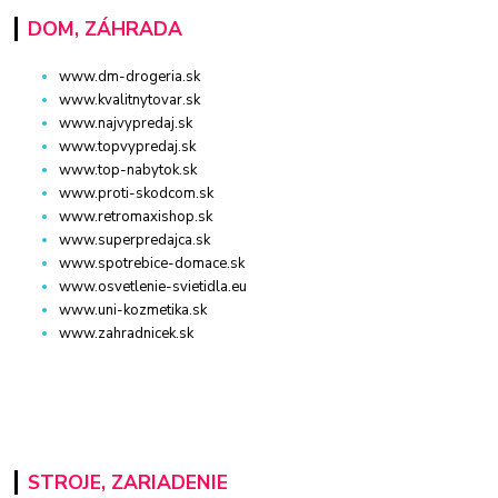
DOM, ZÁHRADA
www.dm-drogeria.sk
www.kvalitnytovar.sk
www.najvypredaj.sk
www.topvypredaj.sk
www.top-nabytok.sk
www.proti-skodcom.sk
www.retromaxishop.sk
www.superpredajca.sk
www.spotrebice-domace.sk
www.osvetlenie-svietidla.eu
www.uni-kozmetika.sk
www.zahradnicek.sk
STROJE, ZARIADENIE