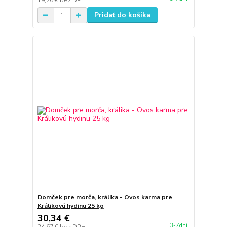
19,76 €
bez DPH
Pridať do košíka
Domček pre morča, králika - Ovos karma pre
Králikovú hydinu 25 kg
30,34 €
3-7dní
24,67 €
bez DPH