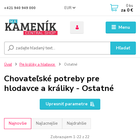
0
ks
EUR
+421 940 949 000
za
0 €
Menu
Hľadať
Úvod
Pre králiky a hlodavce
Ostatné
Chovateľské potreby pre
hlodavce a králiky - Ostatné
Upresniť parametre
Najnovšie
Najlacnejšie
Najdrahšie
Zobrazujem 1-22 z 22