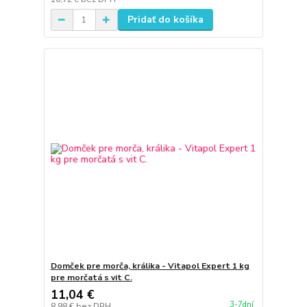
Pridať do košíka
Domček pre morča, králika - Vitapol Expert 1 kg
pre morčatá s vit C.
11,04 €
3-7dní
8,98 €
bez DPH