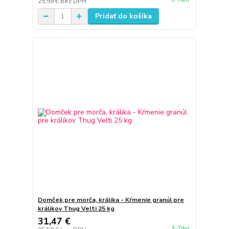
25,59 €
bez DPH
Pridať do košíka
Domček pre morča, králika - Kŕmenie granúl pre
králikov Thug Velti 25 kg
31,47 €
3-7dní