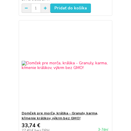
Pridať do košíka
Domček pre morča, králika - Granuly, karma,
kŕmenie králikov, výkrm bez GMO!
33,74 €
3-7dní
27,43 €
bez DPH