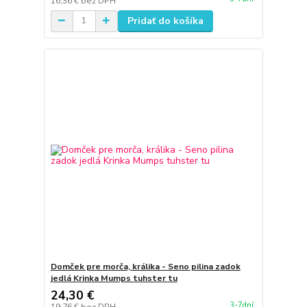
16,36 €
bez DPH
Pridať do košíka
Domček pre morča, králika - Seno pilina zadok
jedlá Krinka Mumps tuhster tu
24,30 €
3-7dní