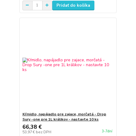
Pridať do košíka
Kŕmidlo, napájadlo pre zajace, morčatá - Drop
Sury -one pre 1L králikov - nastavte 10 ks
66,38 €
3-7dní
53,97 €
bez DPH