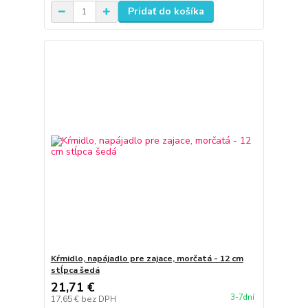
Pridať do košíka
Kŕmidlo, napájadlo pre zajace, morčatá - 12 cm
stĺpca šedá
21,71 €
3-7dní
17,65 €
bez DPH