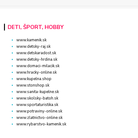
DETI, ŠPORT, HOBBY
www.kamenik.sk
www.detsky-raj.sk
www.detskaradost.sk
www.detsky-hrdina.sk
www.domaci-milacik.sk
www.hracky-online.sk
www.kupelna.shop
www.stonshop.sk
www.sanita-kupelne.sk
www.skolsky-batoh.sk
www.sportaturistika.sk
www.potraviny-online.sk
www.zlatnictvo-online.sk
www.rybarstvo-kamenik.sk