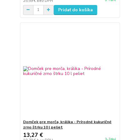
25,59 €
bez DPH
Pridať do košíka
Domček pre morča, králika - Prírodné kukuričné
zrno štrku 10 l peliet
13,27 €
3-7dní