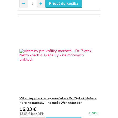
Pridať do košíka
Vitamíny pre králiky, morčatá - Dr. Ziętek Nefro -
herb 48 kapsuly - na močových traktoch
16,03 €
3-7dní
13,03 €
bez DPH