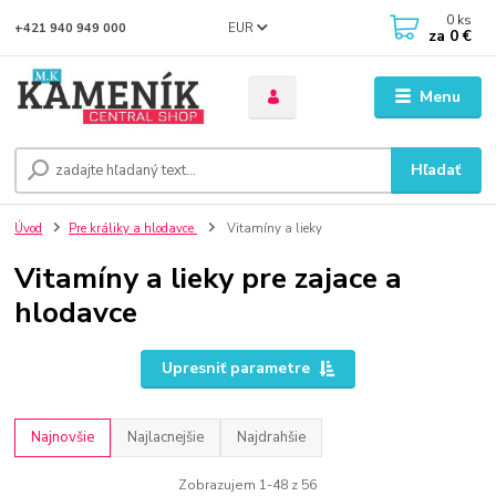
0
ks
EUR
+421 940 949 000
za
0 €
Menu
Hľadať
Úvod
Pre králiky a hlodavce
Vitamíny a lieky
Vitamíny a lieky pre zajace a
hlodavce
Upresniť parametre
Najnovšie
Najlacnejšie
Najdrahšie
Zobrazujem 1-48 z 56