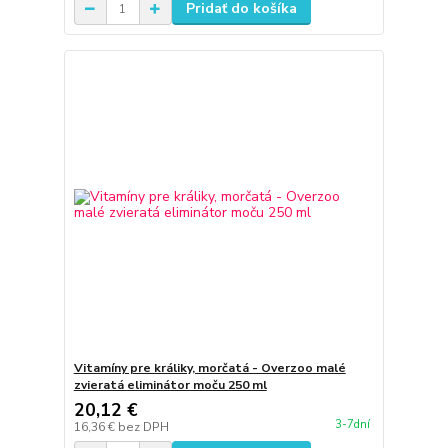
Pridať do košíka
Vitamíny pre králiky, morčatá - Overzoo malé
zvieratá eliminátor moču 250 ml
20,12 €
3-7dní
16,36 €
bez DPH