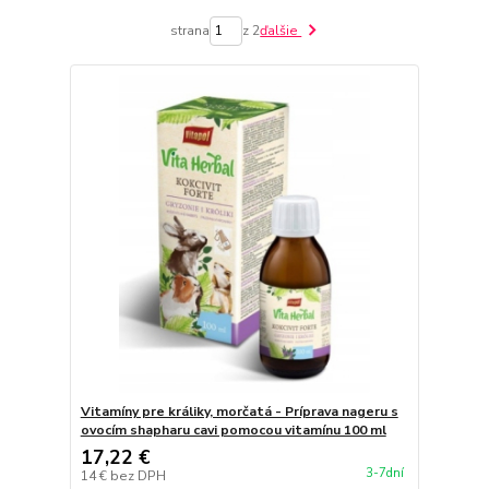
strana
z 2
ďalšie
Vitamíny pre králiky, morčatá - Príprava nageru s
ovocím shapharu cavi pomocou vitamínu 100 ml
17,22 €
3-7dní
14 €
bez DPH