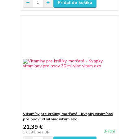
Pridať do košíka
Vitamíny pre králiky, morčatá - Kvapky vitamínov
pre psov 30 ml viac vitam exo
21,39 €
3-7dní
17,39 €
bez DPH