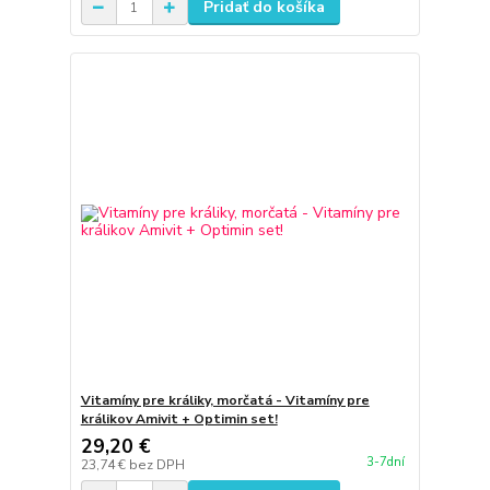
Pridať do košíka
Vitamíny pre králiky, morčatá - Vitamíny pre
králikov Amivit + Optimin set!
29,20 €
3-7dní
23,74 €
bez DPH