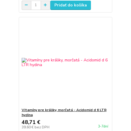
Pridať do košíka
Vitamíny pre králiky, morčatá - Acidomid d 6 LTR
hydina
48,71 €
3-7dní
39,60 €
bez DPH