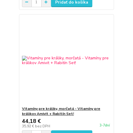
Pridať do košíka
Vitamíny pre králiky, morčatá - Vitamíny pre
králikov Amivit + Rabitín Set!
44,18 €
3-7dní
35,92 €
bez DPH