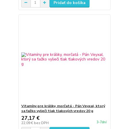
Pridať do košíka
Vitamíny pre králiky, morčatá - Pán Veyxal, ktorý
sa ťažko vylieči tlak tlakových vredov 20 g
27,17 €
3-7dní
22,09 €
bez DPH