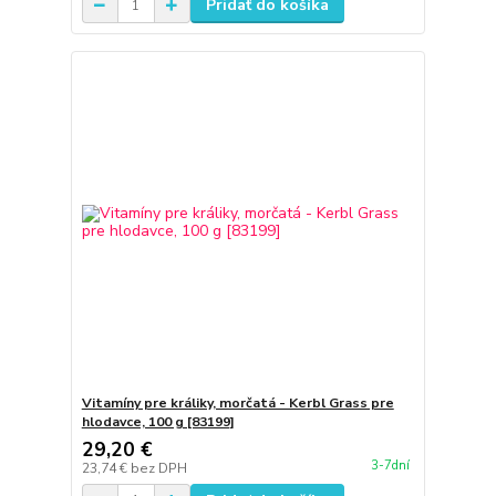
Pridať do košíka
Vitamíny pre králiky, morčatá - Kerbl Grass pre
hlodavce, 100 g [83199]
29,20 €
3-7dní
23,74 €
bez DPH