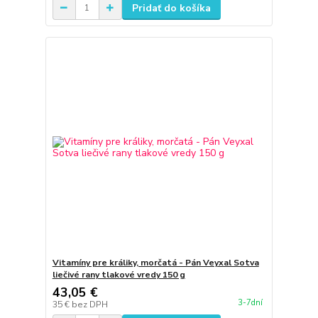
Pridať do košíka
Vitamíny pre králiky, morčatá - Pán Veyxal Sotva
liečivé rany tlakové vredy 150 g
43,05 €
3-7dní
35 €
bez DPH