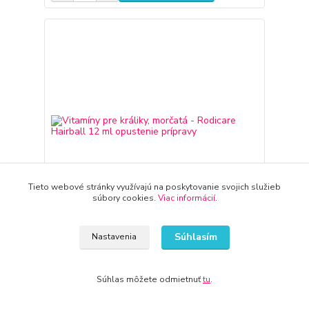
Tieto webové stránky využívajú na poskytovanie svojich služieb
súbory cookies.
Viac informácií
.
Súhlasím
Nastavenia
Vitamíny pre králiky, morčatá - Rodicare Hairball
12 ml opustenie prípravy
28,75 €
3-7dní
23,37 €
bez DPH
Súhlas môžete odmietnuť
tu
.
Pridať do košíka