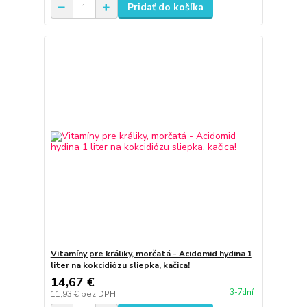
Pridať do košíka
Vitamíny pre králiky, morčatá - Acidomid hydina 1
liter na kokcidiózu sliepka, kačica!
14,67 €
3-7dní
11,93 €
bez DPH