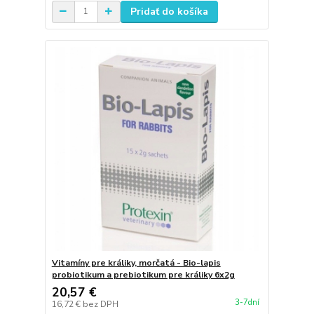
Pridať do košíka
Vitamíny pre králiky, morčatá - Bio-lapis
probiotikum a prebiotikum pre králiky 6x2g
20,57 €
3-7dní
16,72 €
bez DPH