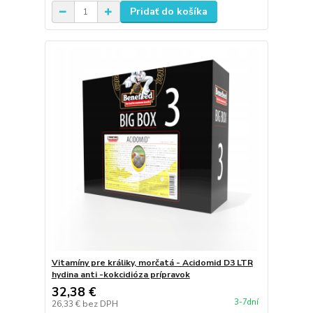
Pridať do košíka
Vitamíny pre králiky, morčatá - Acidomid D3 LTR
hydina anti -kokcidióza prípravok
32,38 €
3-7dní
26,33 €
bez DPH