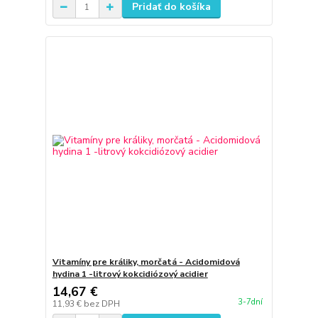
Pridať do košíka
Vitamíny pre králiky, morčatá - Acidomidová
hydina 1 -litrový kokcidiózový acidier
14,67 €
3-7dní
11,93 €
bez DPH