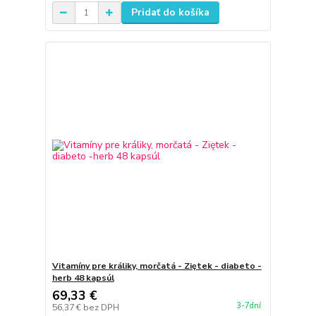
Pridať do košíka
Vitamíny pre králiky, morčatá - Ziętek - diabeto -
herb 48 kapsúl
69,33 €
3-7dní
56,37 €
bez DPH