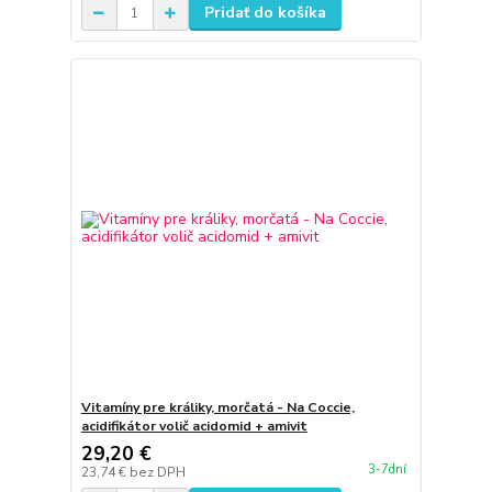
Pridať do košíka
Vitamíny pre králiky, morčatá - Na Coccie,
acidifikátor volič acidomid + amivit
29,20 €
3-7dní
23,74 €
bez DPH