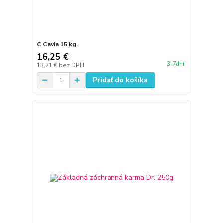
C Cavia 15 kg.
16,25 €
3-7dní
13,21 €
bez DPH
Pridať do košíka