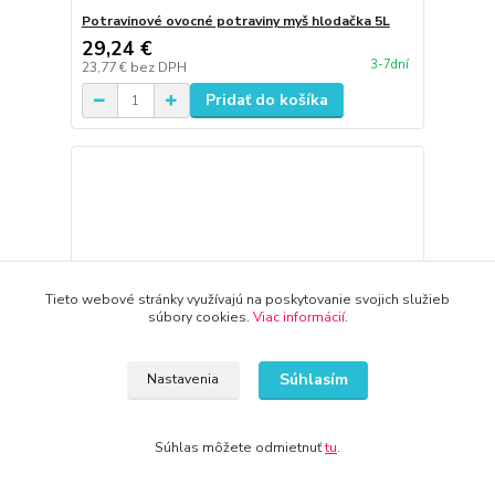
Potravinové ovocné potraviny myš hlodačka 5L
29,24 €
3-7dní
23,77 €
bez DPH
Pridať do košíka
Tieto webové stránky využívajú na poskytovanie svojich služieb
súbory cookies.
Viac informácií
.
Súhlasím
Nastavenia
Súhlas môžete odmietnuť
tu
.