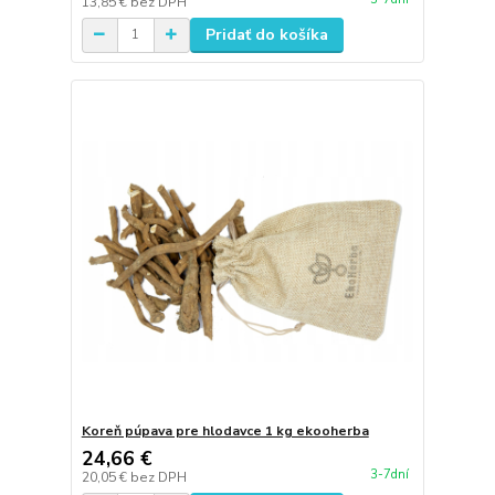
13,85 €
bez DPH
Pridať do košíka
Koreň púpava pre hlodavce 1 kg ekooherba
24,66 €
3-7dní
20,05 €
bez DPH