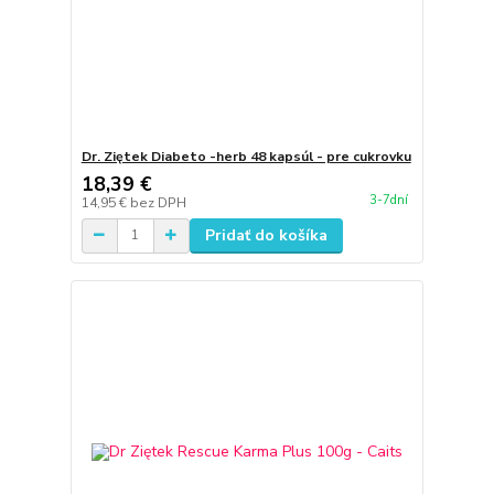
Dr. Ziętek Diabeto -herb 48 kapsúl - pre cukrovku
18,39 €
3-7dní
14,95 €
bez DPH
Pridať do košíka