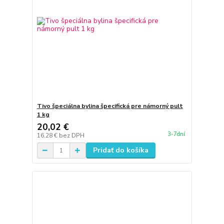
Tivo špeciálna bylina špecifická pre námorný pult
1 kg
20,02 €
3-7dní
16,28 €
bez DPH
Pridať do košíka