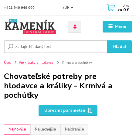
0
ks
EUR
+421 940 949 000
za
0 €
Menu
Hľadať
Úvod
Pre králiky a hlodavce
Krmivá a pochúťky
Chovateľské potreby pre
hlodavce a králiky - Krmivá a
pochúťky
Upresniť parametre
Najnovšie
Najlacnejšie
Najdrahšie