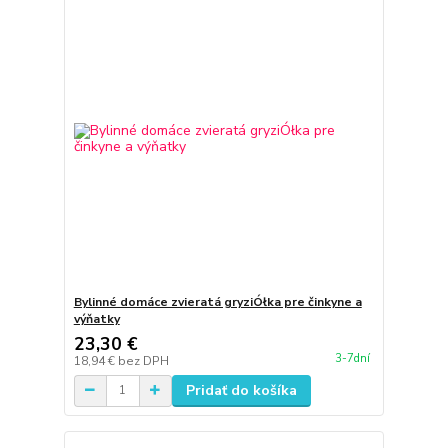
Bylinné domáce zvieratá gryziÓłka pre činkyne a
výňatky
23,30 €
3-7dní
18,94 €
bez DPH
Pridať do košíka