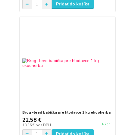
Pridať do košíka
Brog -leed babička pre hlodavce 1 kg ekooherba
22,58 €
3-7dní
18,36 €
bez DPH
Pridať do košíka