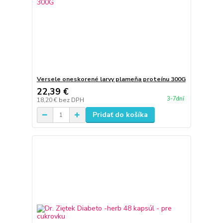
Versele oneskorené larvy plameňa proteínu 300G
22,39 €
3-7dní
18,20 €
bez DPH
Pridať do košíka