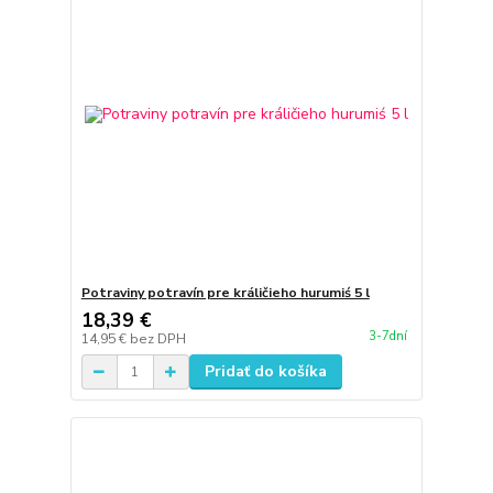
Potraviny potravín pre králičieho hurumiś 5 l
18,39 €
3-7dní
14,95 €
bez DPH
Pridať do košíka