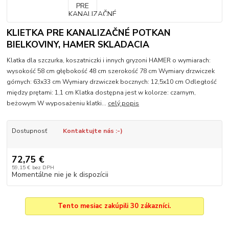
KLIETKA PRE KANALIZAČNÉ POTKAN
BIELKOVINY, HAMER SKLADACIA
Klatka dla szczurka, koszatniczki i innych gryzoni HAMER o wymiarach:
wysokość 58 cm głębokość 48 cm szerokość 78 cm Wymiary drzwiczek
górnych: 63x33 cm Wymiary drzwiczek bocznych: 12,5x10 cm Odległość
między prętami: 1,1 cm Klatka dostępna jest w kolorze: czarnym,
beżowym W wyposażeniu klatki...
celý popis
Dostupnosť
Kontaktujte nás :-)
72,75 €
59,15 €
bez DPH
Momentálne nie je k dispozícii
Tento mesiac zakúpili 30 zákazníci.