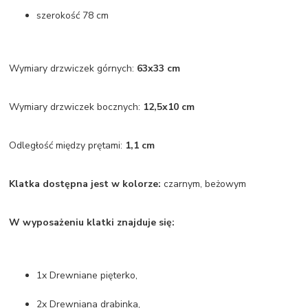
szerokość 78 cm
Wymiary drzwiczek górnych:
63x33 cm
Wymiary drzwiczek bocznych:
12,5x10 cm
Odległość między prętami:
1,1 cm
Klatka dostępna jest w kolorze:
czarnym, beżowym
W wyposażeniu klatki znajduje się:
1x Drewniane pięterko,
2x Drewniana drabinka,