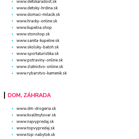
www.detskaradost.sk
www.detsky-hrdina.sk
www.domaci-milacik.sk
www.hracky-online.sk
www.kupelna.shop
www.stonshop.sk
www.sanita-kupelne.sk
www.skolsky-batoh.sk
www.sportaturistika.sk
www.potraviny-online.sk
www.zlatnictvo-online.sk
www.rybarstvo-kamenik.sk
DOM, ZÁHRADA
www.dm-drogeria.sk
www.kvalitnytovar.sk
www.najvypredaj.sk
www.topvypredaj.sk
www.top-nabytok.sk