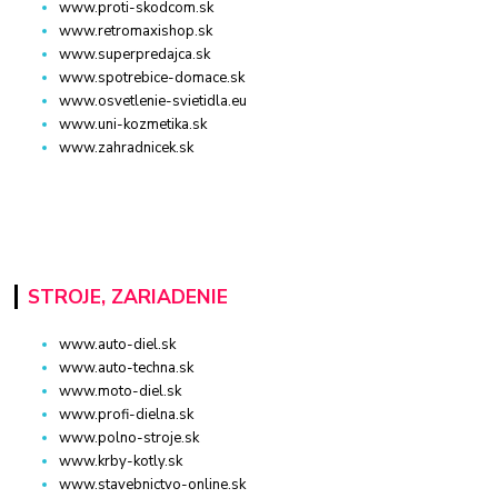
www.proti-skodcom.sk
www.retromaxishop.sk
www.superpredajca.sk
www.spotrebice-domace.sk
www.osvetlenie-svietidla.eu
www.uni-kozmetika.sk
www.zahradnicek.sk
STROJE, ZARIADENIE
www.auto-diel.sk
www.auto-techna.sk
www.moto-diel.sk
www.profi-dielna.sk
www.polno-stroje.sk
www.krby-kotly.sk
www.stavebnictvo-online.sk