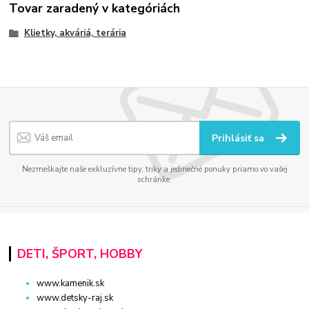
Tovar zaradený v kategóriách
Klietky, akváriá, terária
Prihlásiť sa
Nezmeškajte naše exkluzívne tipy, triky a jedinečné ponuky priamo vo vašej
schránke.
DETI, ŠPORT, HOBBY
www.kamenik.sk
www.detsky-raj.sk