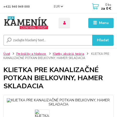
0
ks
EUR
+421 940 949 000
za
0 €
Menu
Hľadať
Úvod
Pre králiky a hlodavce
Klietky, akváriá, terária
KLIETKA PRE
KANALIZAČNÉ POTKAN BIELKOVINY, HAMER SKLADACIA
KLIETKA PRE KANALIZAČNÉ
POTKAN BIELKOVINY, HAMER
SKLADACIA