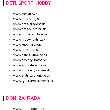
DETI, ŠPORT, HOBBY
www.kamenik.sk
www.detsky-raj.sk
www.detskaradost.sk
www.detsky-hrdina.sk
www.domaci-milacik.sk
www.hracky-online.sk
www.kupelna.shop
www.stonshop.sk
www.sanita-kupelne.sk
www.skolsky-batoh.sk
www.sportaturistika.sk
www.potraviny-online.sk
www.zlatnictvo-online.sk
www.rybarstvo-kamenik.sk
DOM, ZÁHRADA
www.dm-drogeria.sk