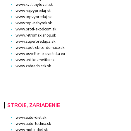
www.kvalitnytovar.sk
www.najvypredaj.sk
www.topvypredaj.sk
www.top-nabytok.sk
www.proti-skodcom.sk
www.retromaxishop.sk
www.superpredajca.sk
www.spotrebice-domace.sk
www.osvetlenie-svietidla.eu
www.uni-kozmetika.sk
www.zahradnicek.sk
STROJE, ZARIADENIE
www.auto-diel.sk
www.auto-techna.sk
www.moto-diel.sk