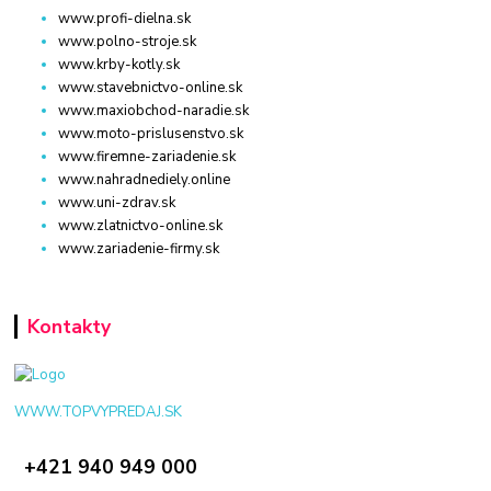
www.profi-dielna.sk
www.polno-stroje.sk
www.krby-kotly.sk
www.stavebnictvo-online.sk
www.maxiobchod-naradie.sk
www.moto-prislusenstvo.sk
www.firemne-zariadenie.sk
www.nahradnediely.online
www.uni-zdrav.sk
www.zlatnictvo-online.sk
www.zariadenie-firmy.sk
Kontakty
WWW.TOPVYPREDAJ.SK
+421 940 949 000