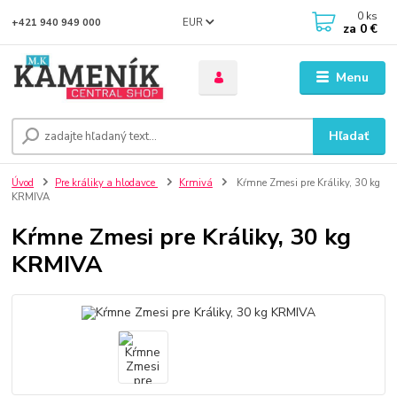
0
ks
EUR
+421 940 949 000
za
0 €
Menu
Hľadať
Úvod
Pre králiky a hlodavce
Krmivá
Kŕmne Zmesi pre Králiky, 30 kg
KRMIVA
Kŕmne Zmesi pre Králiky, 30 kg
KRMIVA