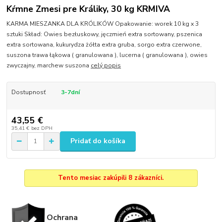
Kŕmne Zmesi pre Králiky, 30 kg KRMIVA
KARMA MIESZANKA DLA KRÓLIKÓW Opakowanie: worek 10 kg x 3
sztuki Skład: Owies bezłuskowy, jęczmień extra sortowany, pszenica
extra sortowana, kukurydza żółta extra gruba, sorgo extra czerwone,
suszona trawa łąkowa ( granulowana ), lucerna ( granulowana ), owies
zwyczajny, marchew suszona
celý popis
Dostupnosť
3-7dní
43,55 €
35,41 €
bez DPH
Pridať do košíka
Tento mesiac zakúpili 8 zákazníci.
Ochrana