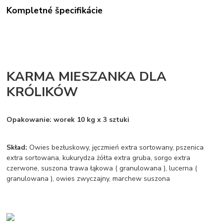
Kompletné špecifikácie
KARMA MIESZANKA DLA
KRÓLIKÓW
Opakowanie: worek 10 kg x 3 sztuki
Skład:
Owies bezłuskowy, jęczmień extra sortowany, pszenica
extra sortowana, kukurydza żółta extra gruba, sorgo extra
czerwone, suszona trawa łąkowa ( granulowana ), lucerna (
granulowana ), owies zwyczajny, marchew suszona