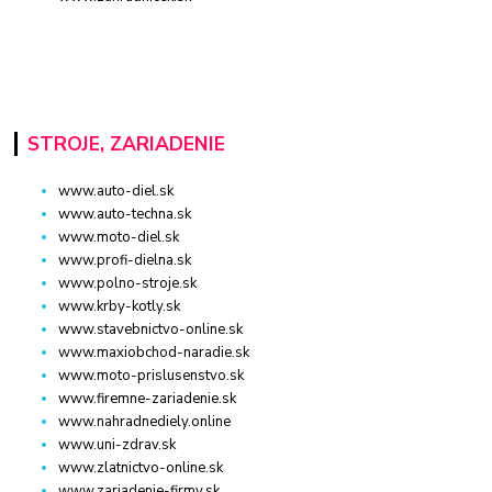
STROJE, ZARIADENIE
www.auto-diel.sk
www.auto-techna.sk
www.moto-diel.sk
www.profi-dielna.sk
www.polno-stroje.sk
www.krby-kotly.sk
www.stavebnictvo-online.sk
www.maxiobchod-naradie.sk
www.moto-prislusenstvo.sk
www.firemne-zariadenie.sk
www.nahradnediely.online
www.uni-zdrav.sk
www.zlatnictvo-online.sk
www.zariadenie-firmy.sk