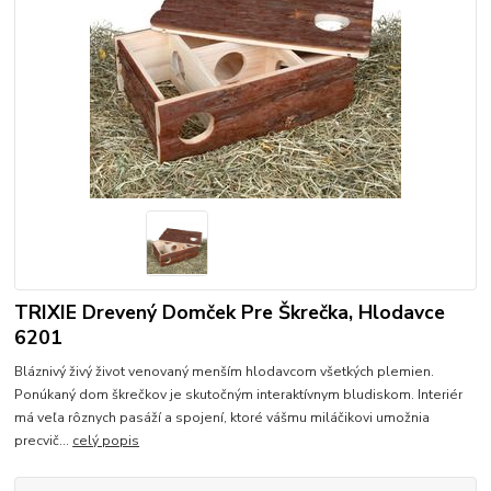
TRIXIE Drevený Domček Pre Škrečka, Hlodavce
6201
Bláznivý živý život venovaný menším hlodavcom všetkých plemien.
Ponúkaný dom škrečkov je skutočným interaktívnym bludiskom. Interiér
má veľa rôznych pasáží a spojení, ktoré vášmu miláčikovi umožnia
precvič...
celý popis