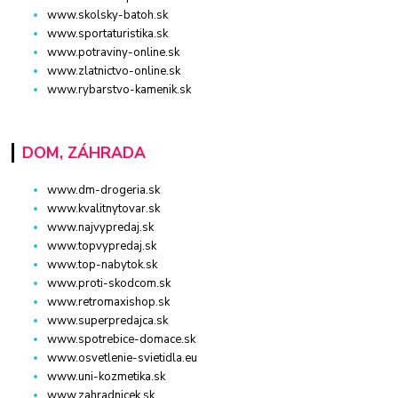
www.skolsky-batoh.sk
www.sportaturistika.sk
www.potraviny-online.sk
www.zlatnictvo-online.sk
www.rybarstvo-kamenik.sk
DOM, ZÁHRADA
www.dm-drogeria.sk
www.kvalitnytovar.sk
www.najvypredaj.sk
www.topvypredaj.sk
www.top-nabytok.sk
www.proti-skodcom.sk
www.retromaxishop.sk
www.superpredajca.sk
www.spotrebice-domace.sk
www.osvetlenie-svietidla.eu
www.uni-kozmetika.sk
www.zahradnicek.sk