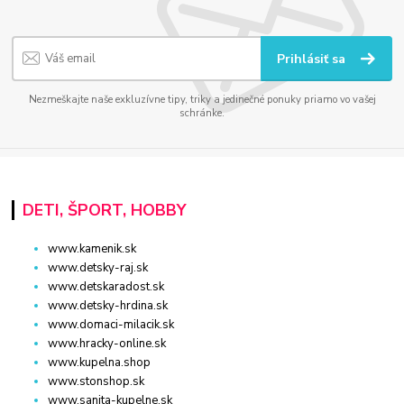
Prihlásiť sa
Nezmeškajte naše exkluzívne tipy, triky a jedinečné ponuky priamo vo vašej
schránke.
DETI, ŠPORT, HOBBY
www.kamenik.sk
www.detsky-raj.sk
www.detskaradost.sk
www.detsky-hrdina.sk
www.domaci-milacik.sk
www.hracky-online.sk
www.kupelna.shop
www.stonshop.sk
www.sanita-kupelne.sk