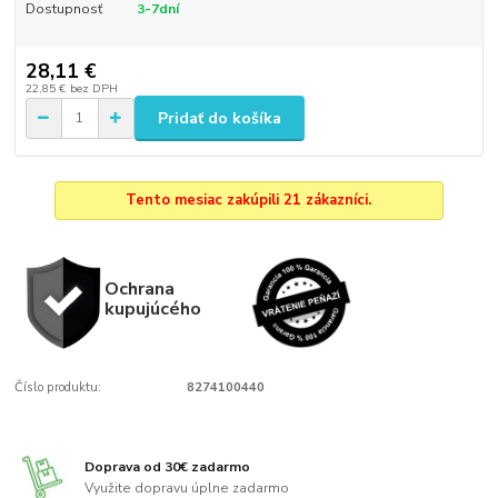
Dostupnosť
3-7dní
28,11 €
22,85 €
bez DPH
Pridať do košíka
Tento mesiac zakúpili 21 zákazníci.
Ochrana
kupujúcého
Číslo produktu:
8274100440
Doprava od 30€ zadarmo
Využite dopravu úplne zadarmo