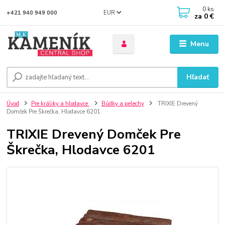
0
ks
EUR
+421 940 949 000
za
0 €
Menu
Hľadať
Úvod
Pre králiky a hlodavce
Búdky a pelechy
TRIXIE Drevený
Domček Pre Škrečka, Hlodavce 6201
TRIXIE Drevený Domček Pre
Škrečka, Hlodavce 6201