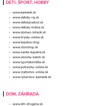
DETI, ŠPORT, HOBBY
www.kamenik.sk
www.detsky-raj.sk
www.detskaradost.sk
www.detsky-hrdina.sk
www.domaci-milacik.sk
www.hracky-online.sk
www.kupelna.shop
www.stonshop.sk
www.sanita-kupelne.sk
www.skolsky-batoh.sk
www.sportaturistika.sk
www.potraviny-online.sk
www.zlatnictvo-online.sk
www.rybarstvo-kamenik.sk
DOM, ZÁHRADA
www.dm-drogeria.sk