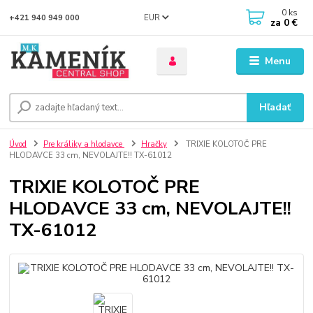
0
ks
EUR
+421 940 949 000
za
0 €
Menu
Hľadať
Úvod
Pre králiky a hlodavce
Hračky
TRIXIE KOLOTOČ PRE
HLODAVCE 33 cm, NEVOLAJTE!! TX-61012
TRIXIE KOLOTOČ PRE
HLODAVCE 33 cm, NEVOLAJTE!!
TX-61012