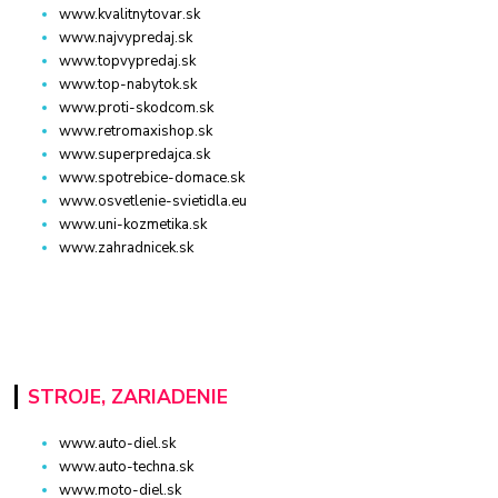
www.kvalitnytovar.sk
www.najvypredaj.sk
www.topvypredaj.sk
www.top-nabytok.sk
www.proti-skodcom.sk
www.retromaxishop.sk
www.superpredajca.sk
www.spotrebice-domace.sk
www.osvetlenie-svietidla.eu
www.uni-kozmetika.sk
www.zahradnicek.sk
STROJE, ZARIADENIE
www.auto-diel.sk
www.auto-techna.sk
www.moto-diel.sk