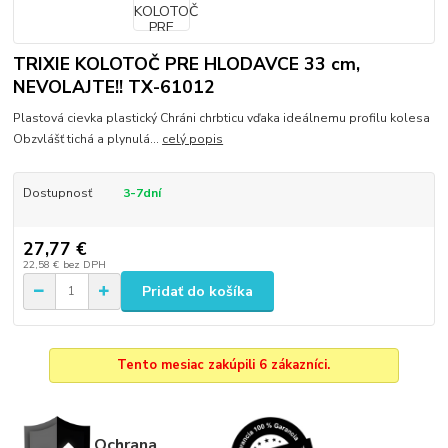
TRIXIE KOLOTOČ PRE HLODAVCE 33 cm,
NEVOLAJTE!! TX-61012
Plastová cievka plastický Chráni chrbticu vďaka ideálnemu profilu kolesa
Obzvlášť tichá a plynulá...
celý popis
Dostupnosť
3-7dní
27,77 €
22,58 €
bez DPH
Pridať do košíka
Tento mesiac zakúpili 6 zákazníci.
Ochrana