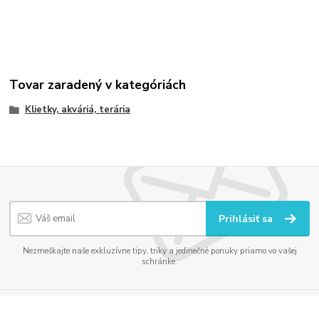
Tovar zaradený v kategóriách
Klietky, akváriá, terária
Prihlásiť sa
Nezmeškajte naše exkluzívne tipy, triky a jedinečné ponuky priamo vo vašej
schránke.