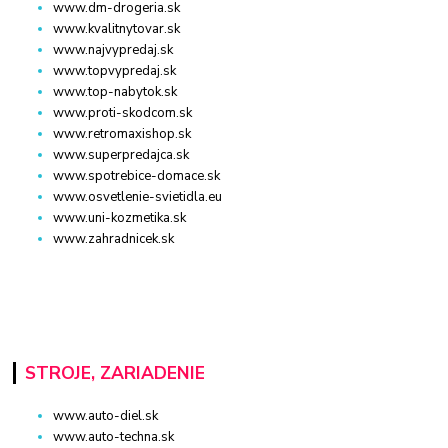
www.dm-drogeria.sk
www.kvalitnytovar.sk
www.najvypredaj.sk
www.topvypredaj.sk
www.top-nabytok.sk
www.proti-skodcom.sk
www.retromaxishop.sk
www.superpredajca.sk
www.spotrebice-domace.sk
www.osvetlenie-svietidla.eu
www.uni-kozmetika.sk
www.zahradnicek.sk
STROJE, ZARIADENIE
www.auto-diel.sk
www.auto-techna.sk