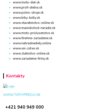
www.moto-diel.sk
www.profi-dielna.sk
www.polno-stroje.sk
www.krby-kotly.sk
www.stavebnictvo-online.sk
www.maxiobchod-naradie.sk
www.moto-prislusenstvo.sk
www.firemne-zariadenie.sk
www.nahradnediely.online
www.uni-zdrav.sk
www.zlatnictvo-online.sk
www.zariadenie-firmy.sk
Kontakty
WWW.TOPVYPREDAJ.SK
+421 940 949 000