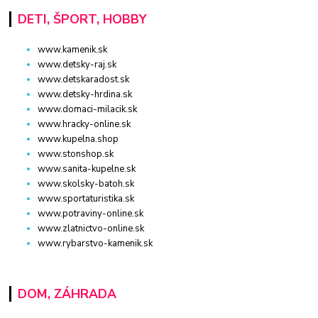
DETI, ŠPORT, HOBBY
www.kamenik.sk
www.detsky-raj.sk
www.detskaradost.sk
www.detsky-hrdina.sk
www.domaci-milacik.sk
www.hracky-online.sk
www.kupelna.shop
www.stonshop.sk
www.sanita-kupelne.sk
www.skolsky-batoh.sk
www.sportaturistika.sk
www.potraviny-online.sk
www.zlatnictvo-online.sk
www.rybarstvo-kamenik.sk
DOM, ZÁHRADA