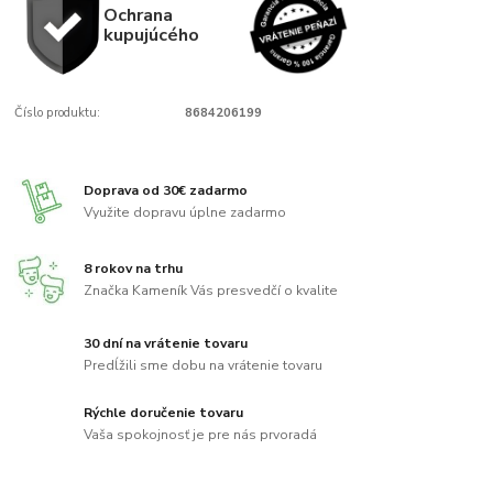
Ochrana
kupujúcého
Číslo produktu:
8684206199
Doprava od 30€ zadarmo
Využite dopravu úplne zadarmo
8 rokov na trhu
Značka Kameník Vás presvedčí o kvalite
30 dní na vrátenie tovaru
Predĺžili sme dobu na vrátenie tovaru
Rýchle doručenie tovaru
Vaša spokojnosť je pre nás prvoradá