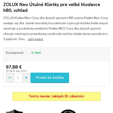
ZOLUX Neo Útulné Klietky pre veľké hlodavce
h80, vzhľad
ZOLUX Klatka Neo Cosy dla dużych gryzoni H80 czarny Klatka Neo Cosy
nadaje się dla: świnki morskiej koszatniczki szynszyli królika fretki innych
zwierząt o podobnej wielkości Klatka NEO Cosy dla dużych gryzoni
oferuje zwierzęciu prawdziwą swobodę ruchów dzięki dużej wysokości i
3 piętrom. Des...
celý popis
Dostupnosť
3-7dní
97,88 €
79,58 €
bez DPH
Pridať do košíka
Tento mesiac zakúpili 35 zákazníci.