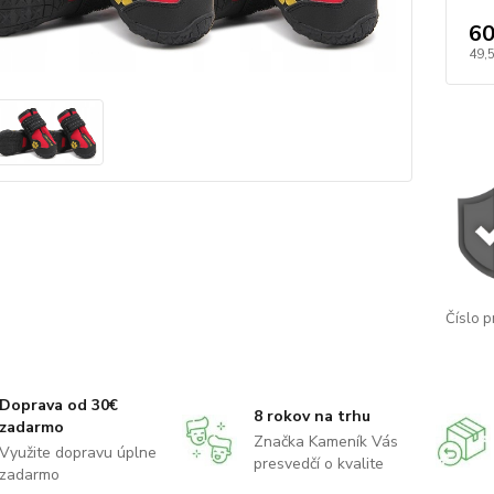
60
49,
Číslo p
Doprava od 30€
8 rokov na trhu
zadarmo
Značka Kameník Vás
Využite dopravu úplne
presvedčí o kvalite
zadarmo