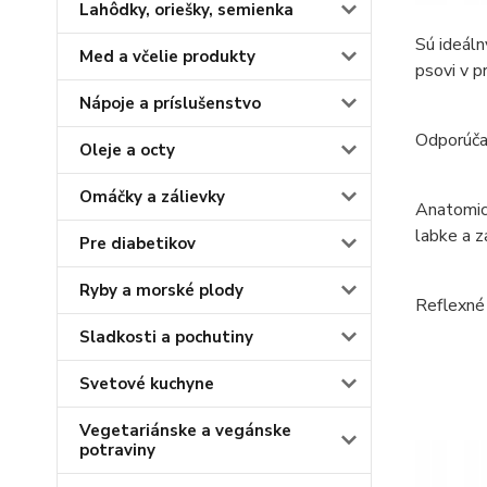
Lahôdky, oriešky, semienka
Sú ideáln
Med a včelie produkty
psovi v p
Nápoje a príslušenstvo
Odporúča 
Oleje a octy
Omáčky a zálievky
Anatomick
labke a z
Pre diabetikov
Ryby a morské plody
Reflexné 
Sladkosti a pochutiny
Svetové kuchyne
Vegetariánske a vegánske
potraviny