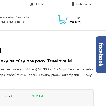
Prihlásenie
EUR
e si rady? Zavolajte.
0
ks
za
0 €
 940 949 000
M
nky na túry pre psov Truelove M
ná treková obuv (4 kusy) VEĽKOSŤ 4 - 5 cm Pre stredne veľké
ops, francúzsky buldoček, stredný pudel, kokeršpaniel, ...
celý
tupnosť
3-7dní