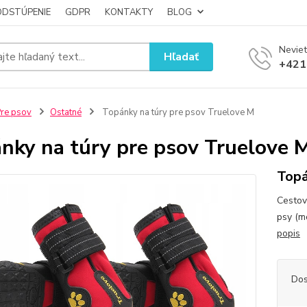
ODSTÚPENIE
GDPR
KONTAKTY
BLOG
Neviet
Hľadať
+421
re psov
Ostatné
Topánky na túry pre psov Truelove M
nky na túry pre psov Truelove 
Topá
Cestov
psy (m
popis
Dos