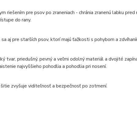
ym riešením pre psov po zraneniach - chránia zranenú labku pred n
rístupe do rany.
sa aj pre starších psov, ktorí majú ťažkosti s pohybom a zdvíhan
ý tvar, priedušný, pevný a veľmi odolný materiál a dvojité zap
aistenie najvyššieho pohodlia a pohodlia pri nosení.
šitie zvyšuje viditeľnosť a bezpečnosť po zotmení.