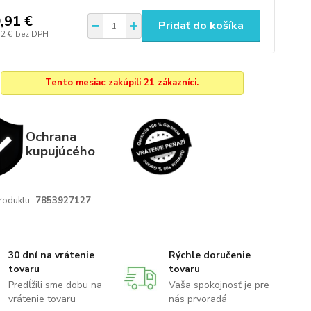
,91 €
Pridať do košíka
52 €
bez DPH
Tento mesiac zakúpili 21 zákazníci.
Ochrana
kupujúcého
roduktu:
7853927127
30 dní na vrátenie
Rýchle doručenie
tovaru
tovaru
Predĺžili sme dobu na
Vaša spokojnosť je pre
vrátenie tovaru
nás prvoradá