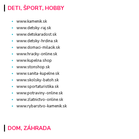
DETI, ŠPORT, HOBBY
www.kamenik.sk
www.detsky-raj.sk
www.detskaradost.sk
www.detsky-hrdina.sk
www.domaci-milacik.sk
www.hracky-online.sk
www.kupelna.shop
www.stonshop.sk
www.sanita-kupelne.sk
www.skolsky-batoh.sk
www.sportaturistika.sk
www.potraviny-online.sk
www.zlatnictvo-online.sk
www.rybarstvo-kamenik.sk
DOM, ZÁHRADA