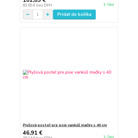
102,89 €
3-7dní
83,65 €
bez DPH
Pridať do košíka
Plyšová posteľ pre psie vankúš mačky s 40 cm
46,91 €
3-7dní
38,14 €
bez DPH