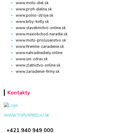
www.moto-diel.sk
www.profi-dielna.sk
www.polno-stroje.sk
www.krby-kotly.sk
www.stavebnictvo-online.sk
www.maxiobchod-naradie.sk
www.moto-prislusenstvo.sk
www.firemne-zariadenie.sk
www.nahradnediely.online
www.uni-zdrav.sk
www.zlatnictvo-online.sk
www.zariadenie-firmy.sk
Kontakty
WWW.TOPVYPREDAJ.SK
+421 940 949 000