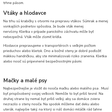
trhne pásom.
Vtáky a hlodavce
Na trhu sú krabičky s otvormi na prepravu vtákov. Súmrak a menej
vonkajších podnetov spôsobia, že bude vták menej
nervózny. Klietka v prípade panického záchvatu môže byť
nebezpečná. Vták môže zlomiť krídla.
Hlodavce prepravujeme v
transportéroch
s veľkým počtom
prieduchov alebo klietok. Dno a bočné steny je dobré podložiť
mäkkou handričkou, aby ste minimalizovali riziko zranenia. Klietka
alebo nosič sú pripevnené bezpečnostnými pásmi.
Mačky a malé psy
Najbezpečnejšie je vložiť do
nosiča
mačku alebo malého psa . Musí
byť prispôsobený svojej veľkosti. Nemôže to byť príliš tesné. Na
druhej strane by nemal byť príliš veľký, aby sa domáce zviera
nezrazilo o steny nosiča. Na spodok môžeme dať deku alebo
uterák, najlepšie taký, na ktorý si náš domáci miláčik rád ľahne