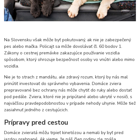
Na Slovensku však môže byť pokutovaný, ak nie je zabezpečený
pes alebo mačka. Policajt sa môže dovolávať čl. 60 bodov 1.
Zákony o cestnej premávke zakazujúce používanie vozidla
spôsobom, ktorý ohrozuje bezpečnosť osoby vo vnútri alebo mimo
vozidla.
Nie je to strach z mandátu, ale zdravý rozum, ktorý by nás mal
prinútiť investovať do správneho vybavenia. Domáce zviera
prepravované bez ochrany nás môže chytiť do ruky alebo dostať
pod pedále. Zviera, ktoré nie je pripútané alebo ukryté v nosiči, s
najväčšou pravdepodobnosťou v prípade nehody uhynie. Môže tiež
zasiahnuť jedného z cestujúcich.
Prípravy pred cestou
Domáce zvieratá môžu trpieť kinetózou a nemali by byť pred
jazdou prehnané. Ak vieme, že náš člen rodiny zle znáša