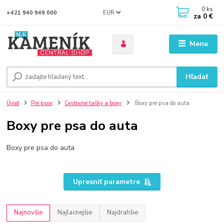
0
ks
EUR
+421 940 949 000
za
0 €
Menu
Hľadať
Úvod
Pre psov
Cestovné tašky a boxy
Boxy pre psa do auta
Boxy pre psa do auta
Boxy pre psa do auta
Upresniť parametre
Najnovšie
Najlacnejšie
Najdrahšie