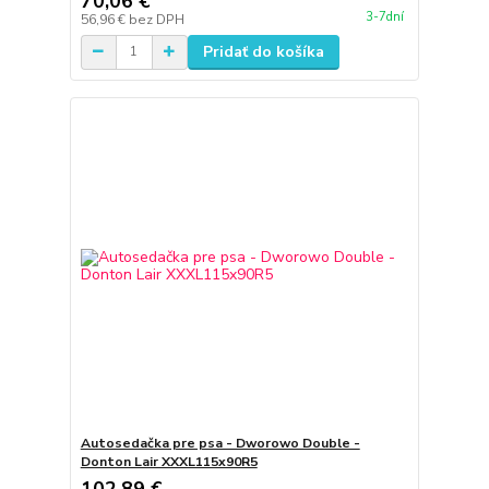
70,06 €
3-7dní
56,96 €
bez DPH
Pridať do košíka
Autosedačka pre psa - Dworowo Double -
Donton Lair XXXL115x90R5