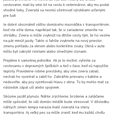
cestovanie, mali by sme ísť na cestu k veterinárovi, aby mu podal
vhodné lieky. Zvieratá sa nesmú ošetrovať výrobkami určenými
pre ľudí.
Je dobré oboznámiť vášho domáceho maznáčika s transportérom,
keď ste ešte doma, napríklad tak, že si zariadenie zmeníte na
ohrádku. Zviera si môže zvyknúť na dlhšie cesty tým, že ho vezme
na pár minút jazdy. Takto si ľahšie zvyknete na nový priestor,
zmenu pohľadu za oknom alebo konkrétne zvuky. Okná v aute
môžu byť zakryté roletami alebo
slnečnými clonami
.
Prejdime k samotnej jednotke. Ak je to možné, vyhnite sa
cestovaniu v dopravných špičkách a tiež v čase, keď sú najvyššie
teploty. Pravidelne robme prestávky, aby sme zviera zaliali,
nechali ho vyvetrať a zabiť ho. Zabráňte prievanu v kabíne a
nedovoľte, aby psy vystrkovali hlavu z okna. To by mohlo mať za
následok zápal uší alebo spojiviek.
Skúsme jazdiť plynulo. Náhle zrýchlenie, brzdenie a zatáčanie
môže spôsobiť, že váš domáci miláčik bude stresovať. V dôsledku
náhlych zmien tempa narazia malé zvieratá na steny
transportéra. Aj veľký pes sa môže zraniť, keď mu každú chvíľu