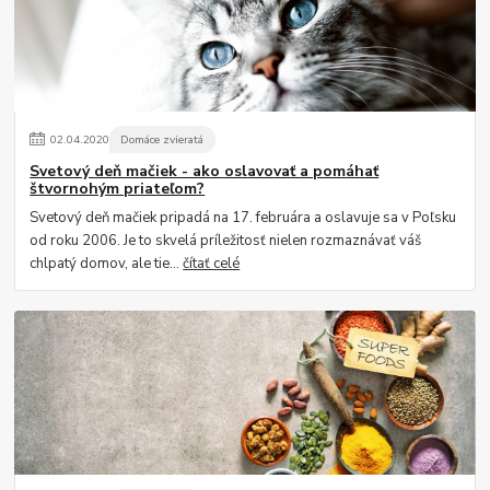
02
.
04
.
2020
Domáce zvieratá
Svetový deň mačiek - ako oslavovať a pomáhať
štvornohým priateľom?
Svetový deň mačiek pripadá na 17. februára a oslavuje sa v Poľsku
od roku 2006. Je to skvelá príležitosť nielen rozmaznávať váš
chlpatý domov, ale tie...
čítať celé