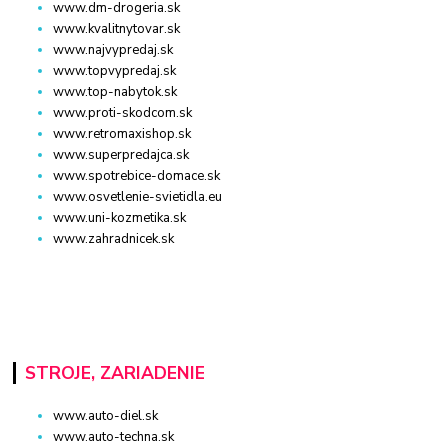
www.dm-drogeria.sk
www.kvalitnytovar.sk
www.najvypredaj.sk
www.topvypredaj.sk
www.top-nabytok.sk
www.proti-skodcom.sk
www.retromaxishop.sk
www.superpredajca.sk
www.spotrebice-domace.sk
www.osvetlenie-svietidla.eu
www.uni-kozmetika.sk
www.zahradnicek.sk
STROJE, ZARIADENIE
www.auto-diel.sk
www.auto-techna.sk