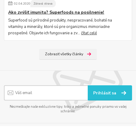
02
.
04
.
2020
Zdravá strava
Ako zvýšiť imunitu? Superfoods na posilnenie!
Superfood sú prírodné produkty, nespracované, bohaté na
vitamíny a minerály, ktoré sú pre organizmus mimoriadne
prospešné. Objavte ich fungovanie a zv...
čítať celé
Zobraziť všetky články
Prihlásiť sa
Nezmeškajte naše exkluzívne tipy, triky a jedinečné ponuky priamo vo vašej
schránke.