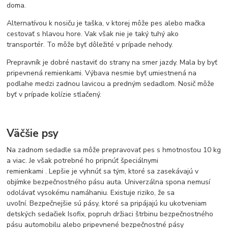
doma.
Alternatívou k nosiču je taška, v ktorej môže pes alebo mačka
cestovať s hlavou hore. Vak však nie je taký tuhý ako
transportér. To môže byť dôležité v prípade nehody.
Prepravník je dobré nastaviť do strany na smer jazdy. Mala by byť
pripevnená remienkami. Výbava nesmie byť umiestnená na
podlahe medzi zadnou lavicou a predným sedadlom. Nosič môže
byť v prípade kolízie stlačený.
Väčšie psy
Na zadnom sedadle sa môže prepravovať pes s hmotnosťou 10 kg
a viac. Je však potrebné ho pripnúť
špeciálnymi
remienkami
. Lepšie je vyhnúť sa tým, ktoré sa zasekávajú v
objímke bezpečnostného pásu auta. Univerzálna spona nemusí
odolávať vysokému namáhaniu. Existuje riziko, že sa
uvoľní. Bezpečnejšie sú pásy, ktoré sa pripájajú ku ukotveniam
detských sedačiek Isofix, popruh držiaci štrbinu bezpečnostného
pásu automobilu alebo pripevnené bezpečnostné pásy