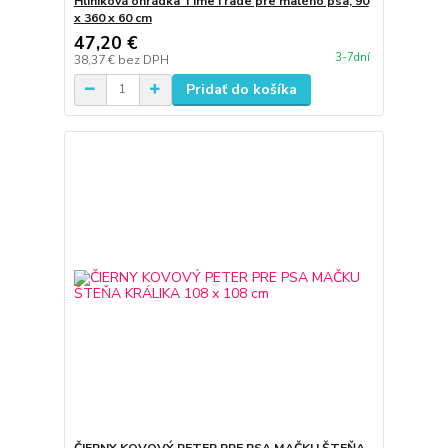
Hliníková ohrádka TimeTrade pre malého psa, 90
x 360 x 60 cm
47,20 €
3-7dní
38,37 €
bez DPH
Pridať do košíka