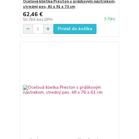
Oceľová klietka Preston s práškovým nástrekom,
stredný pes, 61 x 91 x 73 cm
62,46 €
3-7dní
50,78 €
bez DPH
Pridať do košíka