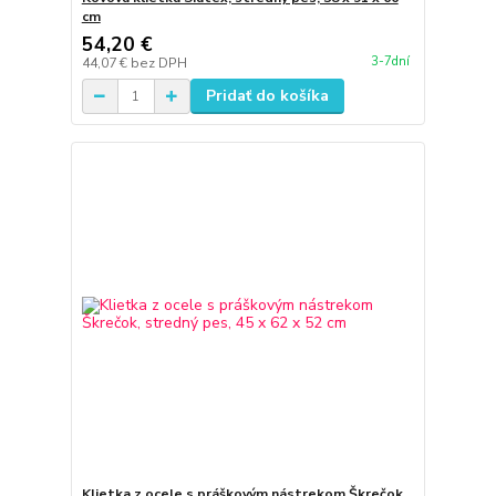
cm
54,20 €
3-7dní
44,07 €
bez DPH
Pridať do košíka
Klietka z ocele s práškovým nástrekom Škrečok,