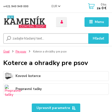
0
ks
EUR
+421 940 949 000
za
0 €
Menu
Hľadať
Úvod
Pre psov
Koterce a ohrádky pre psov
Koterce a ohradky pre psov
Kovové koterce
Prepravné tašky
Upresniť parametre