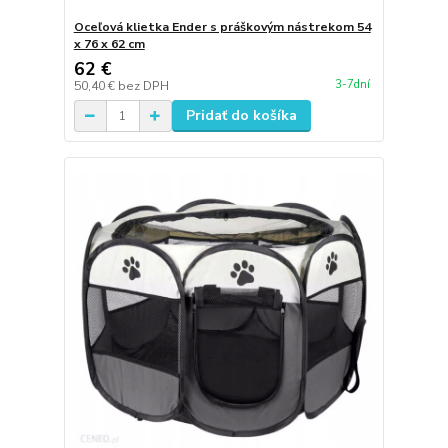
Oceľová klietka Ender s práškovým nástrekom 54
x 76 x 62 cm
62 €
3-7dní
50,40 €
bez DPH
Pridať do košíka