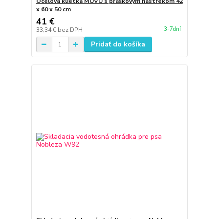
Oceľová klietka MUVU s práškovým nástrekom 42
x 60 x 50 cm
41 €
3-7dní
33,34 €
bez DPH
Pridať do košíka