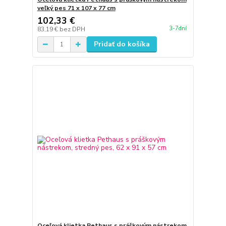
veľký pes 71 x 107 x 77 cm
102,33 €
3-7dní
83,19 €
bez DPH
Pridať do košíka
Oceľová klietka Pethaus s práškovým nástrekom,