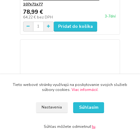
107x71x77
78,99 €
3-7dní
64,22 €
bez DPH
Pridať do košíka
Tieto webové stránky využívajú na poskytovanie svojich služieb
súbory cookies.
Viac informácií
.
Súhlasím
Nastavenia
Súhlas môžete odmietnuť
tu
.
Klietka z práškovej ocele Care Life obrie