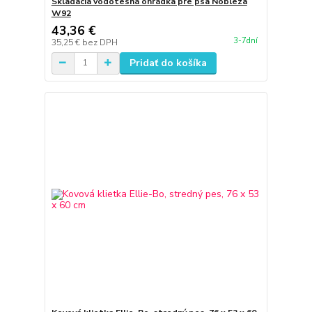
Skladacia vodotesná ohrádka pre psa Nobleza
W92
43,36 €
3-7dní
35,25 €
bez DPH
Pridať do košíka