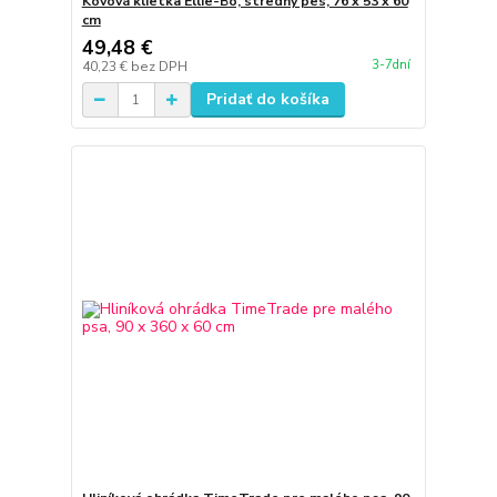
Kovová klietka Ellie-Bo, stredný pes, 76 x 53 x 60
cm
49,48 €
3-7dní
40,23 €
bez DPH
Pridať do košíka