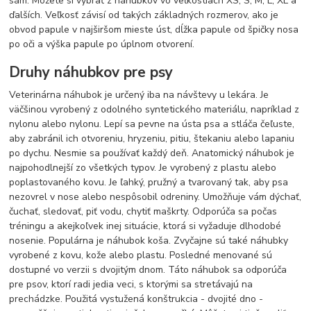
sám. Môžete si vybrať z náhubkov vo veľkostiach XS, S, M, L, XL a
ďalších. Veľkosť závisí od takých základných rozmerov, ako je
obvod papule v najširšom mieste úst, dĺžka papule od špičky nosa
po oči a výška papule po úplnom otvorení.
Druhy náhubkov pre psy
Veterinárna náhubok je určený iba na návštevy u lekára. Je
väčšinou vyrobený z odolného syntetického materiálu, napríklad z
nylonu alebo nylonu. Lepí sa pevne na ústa psa a stláča čeľuste,
aby zabránil ich otvoreniu, hryzeniu, pitiu, štekaniu alebo lapaniu
po dychu. Nesmie sa používať každý deň. Anatomický náhubok je
najpohodlnejší zo všetkých typov. Je vyrobený z plastu alebo
poplastovaného kovu. Je ľahký, pružný a tvarovaný tak, aby psa
nezovrel v nose alebo nespôsobil odreniny. Umožňuje vám dýchať,
čuchať, sledovať, piť vodu, chytiť maškrty. Odporúča sa počas
tréningu a akejkoľvek inej situácie, ktorá si vyžaduje dlhodobé
nosenie. Populárna je náhubok koša. Zvyčajne sú také náhubky
vyrobené z kovu, kože alebo plastu. Posledné menované sú
dostupné vo verzii s dvojitým dnom. Táto náhubok sa odporúča
pre psov, ktorí radi jedia veci, s ktorými sa stretávajú na
prechádzke. Použitá vystužená konštrukcia - dvojité dno -