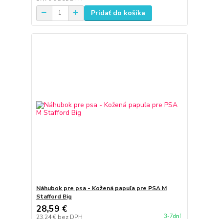
Pridať do košíka
Náhubok pre psa - Kožená papuľa pre PSA M
Stafford Big
28,59 €
3-7dní
23,24 €
bez DPH