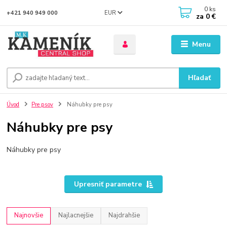
0
ks
EUR
+421 940 949 000
za
0 €
Menu
Hľadať
Úvod
Pre psov
Náhubky pre psy
Náhubky pre psy
Náhubky pre psy
Upresniť parametre
Najnovšie
Najlacnejšie
Najdrahšie