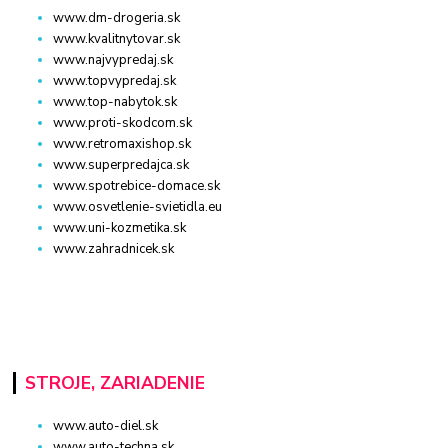
www.dm-drogeria.sk
www.kvalitnytovar.sk
www.najvypredaj.sk
www.topvypredaj.sk
www.top-nabytok.sk
www.proti-skodcom.sk
www.retromaxishop.sk
www.superpredajca.sk
www.spotrebice-domace.sk
www.osvetlenie-svietidla.eu
www.uni-kozmetika.sk
www.zahradnicek.sk
STROJE, ZARIADENIE
www.auto-diel.sk
www.auto-techna.sk