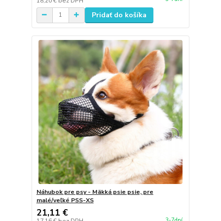
18,20 €
bez DPH
Pridať do košíka
Náhubok pre psy - Mäkká psie psie, pre
malé/veľké PSS-XS
21,11 €
3-7dní