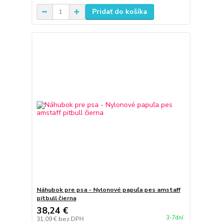
Pridať do košíka
Náhubok pre psa - Nylonové papuľa pes amstaff
pitbull čierna
38,24 €
3-7dní
31,09 €
bez DPH