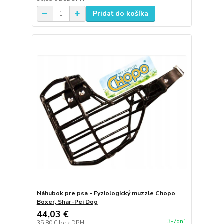
Pridať do košíka
Náhubok pre psa - Fyziologický muzzle Chopo
Boxer, Shar-Pei Dog
44,03 €
3-7dní
35,80 €
bez DPH