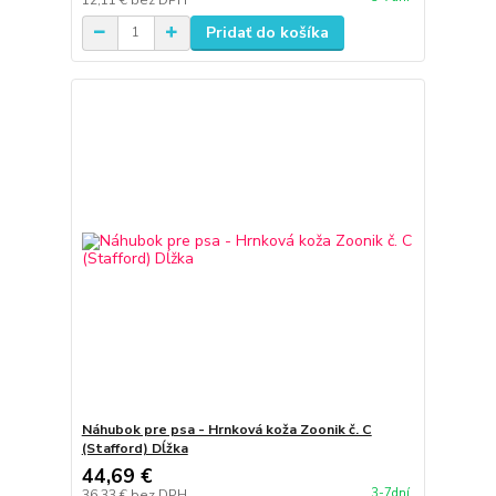
Pridať do košíka
Náhubok pre psa - Hrnková koža Zoonik č. C
(Stafford) Dĺžka
44,69 €
3-7dní
36,33 €
bez DPH