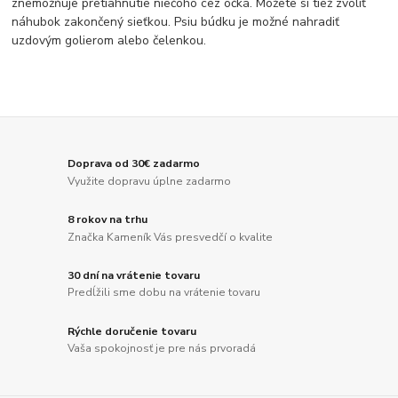
znemožňuje pretiahnutie niečoho cez očká. Môžete si tiež zvoliť
náhubok zakončený sieťkou. Psiu búdku je možné nahradiť
uzdovým golierom alebo čelenkou.
Doprava od 30€ zadarmo
Využite dopravu úplne zadarmo
8 rokov na trhu
Značka Kameník Vás presvedčí o kvalite
30 dní na vrátenie tovaru
Predĺžili sme dobu na vrátenie tovaru
Rýchle doručenie tovaru
Vaša spokojnosť je pre nás prvoradá