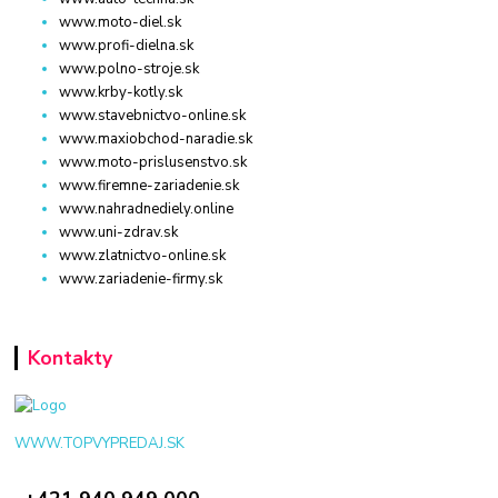
www.moto-diel.sk
www.profi-dielna.sk
www.polno-stroje.sk
www.krby-kotly.sk
www.stavebnictvo-online.sk
www.maxiobchod-naradie.sk
www.moto-prislusenstvo.sk
www.firemne-zariadenie.sk
www.nahradnediely.online
www.uni-zdrav.sk
www.zlatnictvo-online.sk
www.zariadenie-firmy.sk
Kontakty
WWW.TOPVYPREDAJ.SK