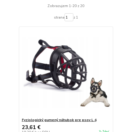
Zobrazujem 1-20 z 20
strana
z 1
Fyziologický gumený náhubok pre psov L 4
23,61 €
3-7dní