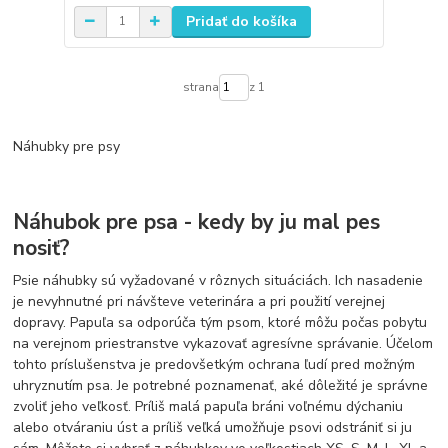
Pridať do košíka
strana
z 1
Náhubky pre psy
Náhubok pre psa - kedy by ju mal pes
nosiť?
Psie náhubky sú vyžadované v rôznych situáciách. Ich nasadenie
je nevyhnutné pri návšteve veterinára a pri použití verejnej
dopravy. Papuľa sa odporúča tým psom, ktoré môžu počas pobytu
na verejnom priestranstve vykazovať agresívne správanie. Účelom
tohto príslušenstva je predovšetkým ochrana ľudí pred možným
uhryznutím psa. Je potrebné poznamenať, aké dôležité je správne
zvoliť jeho veľkosť. Príliš malá papuľa bráni voľnému dýchaniu
alebo otváraniu úst a príliš veľká umožňuje psovi odstrániť si ju