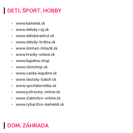
DETI, ŠPORT, HOBBY
www.kamenik.sk
www.detsky-raj.sk
www.detskaradost.sk
www.detsky-hrdina.sk
www.domaci-milacik.sk
www.hracky-online.sk
www.kupelna.shop
www.stonshop.sk
www.sanita-kupelne.sk
www.skolsky-batoh.sk
www.sportaturistika.sk
www.potraviny-online.sk
www.zlatnictvo-online.sk
www.rybarstvo-kamenik.sk
DOM, ZÁHRADA