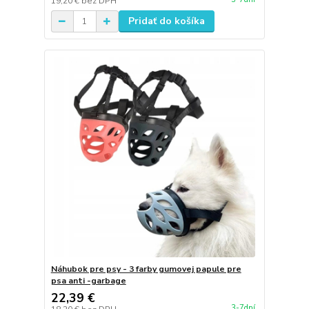
19,20 €
bez DPH
Pridať do košíka
Náhubok pre psy - 3 farby gumovej papule pre
psa anti -garbage
22,39 €
3-7dní