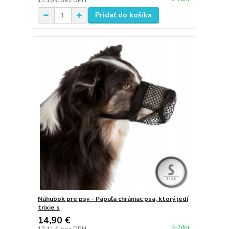
17,16 €
bez DPH
Pridať do košíka
Náhubok pre psy - Papuľa chrániac psa, ktorý jedí
trixie s
14,90 €
3-7dní
12,11 €
bez DPH