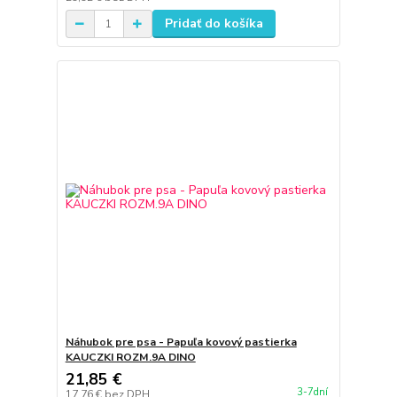
Pridať do košíka
Náhubok pre psa - Papuľa kovový pastierka
KAUCZKI ROZM.9A DINO
21,85 €
3-7dní
17,76 €
bez DPH