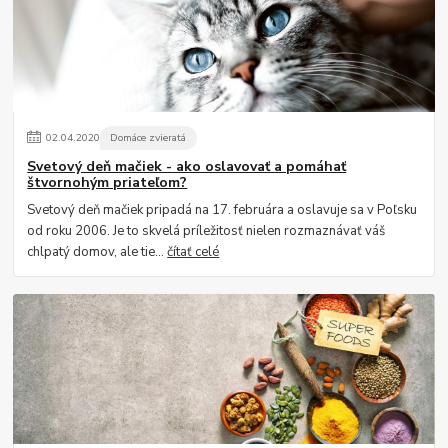
02
.
04
.
2020
Domáce zvieratá
Svetový deň mačiek - ako oslavovať a pomáhať
štvornohým priateľom?
Svetový deň mačiek pripadá na 17. februára a oslavuje sa v Poľsku
od roku 2006. Je to skvelá príležitosť nielen rozmaznávať váš
chlpatý domov, ale tie...
čítať celé