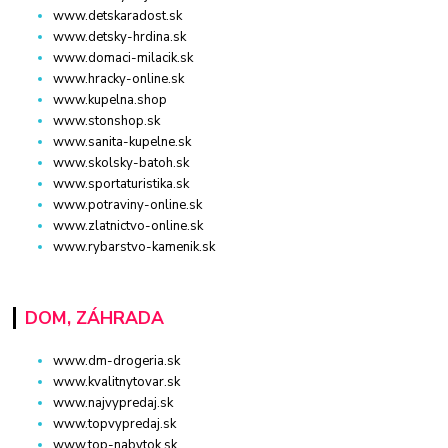
www.detskaradost.sk
www.detsky-hrdina.sk
www.domaci-milacik.sk
www.hracky-online.sk
www.kupelna.shop
www.stonshop.sk
www.sanita-kupelne.sk
www.skolsky-batoh.sk
www.sportaturistika.sk
www.potraviny-online.sk
www.zlatnictvo-online.sk
www.rybarstvo-kamenik.sk
DOM, ZÁHRADA
www.dm-drogeria.sk
www.kvalitnytovar.sk
www.najvypredaj.sk
www.topvypredaj.sk
www.top-nabytok.sk