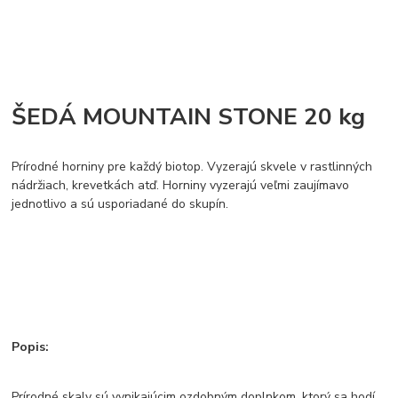
ŠEDÁ MOUNTAIN STONE 20 kg
Prírodné horniny pre každý biotop. Vyzerajú skvele v rastlinných
nádržiach, krevetkách atď. Horniny vyzerajú veľmi zaujímavo
jednotlivo a sú usporiadané do skupín.
Popis:
Prírodné skaly sú vynikajúcim ozdobným doplnkom, ktorý sa hodí