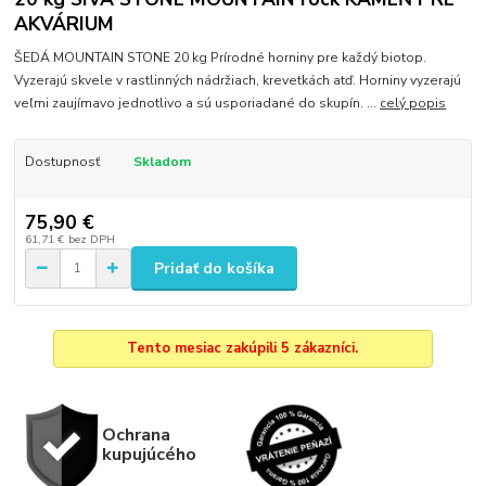
AKVÁRIUM
ŠEDÁ MOUNTAIN STONE 20 kg Prírodné horniny pre každý biotop.
Vyzerajú skvele v rastlinných nádržiach, krevetkách atď. Horniny vyzerajú
veľmi zaujímavo jednotlivo a sú usporiadané do skupín. ...
celý popis
Dostupnosť
Skladom
75,90 €
61,71 €
bez DPH
Pridať do košíka
Tento mesiac zakúpili 5 zákazníci.
Ochrana
kupujúcého