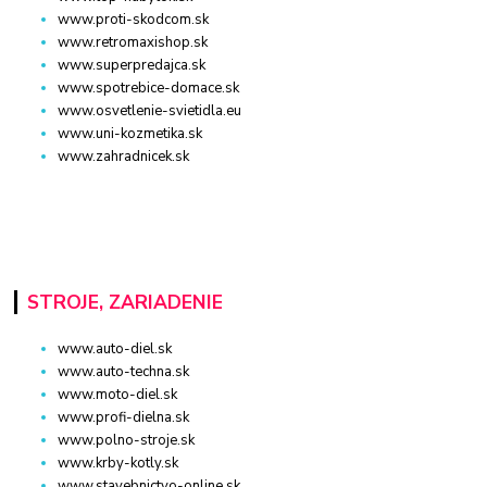
www.proti-skodcom.sk
www.retromaxishop.sk
www.superpredajca.sk
www.spotrebice-domace.sk
www.osvetlenie-svietidla.eu
www.uni-kozmetika.sk
www.zahradnicek.sk
STROJE, ZARIADENIE
www.auto-diel.sk
www.auto-techna.sk
www.moto-diel.sk
www.profi-dielna.sk
www.polno-stroje.sk
www.krby-kotly.sk
www.stavebnictvo-online.sk