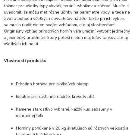
takmer pre všetky typy akvárií, terárií, rybníkov a záhrad. Musíte si
uvedomiť, že môžu mať rôzne účinky na parametre vody, a teda na
život a pohodu všetkých obyvateľov nádrže, takže pri ich výbere
sa musia riadiť nielen svojim vzhľadom, ale aj vlastnosťami.
Originálny vzhľad prírodných hornín vám umožní vytvoriť jedinečný
a jedinečný aranžmán, ktorý poteší nielen majiteľov tankov, ale aj
všetkých ich hostí.
Vlastnosti produktu:
Prírodná hornina pre akýkoľvek biotop.
Ideálne pre rastlinné nádrže, krevety atď.
Kamene starostlivo vybrané, každý kus zabalený v
ochrannej fólii
Horniny ponúkané v 20 kg škatuliach sú rôznych veľkostí a
hmotnosti každého kusu.