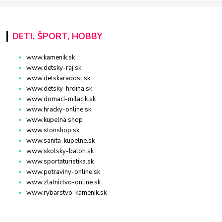
DETI, ŠPORT, HOBBY
www.kamenik.sk
www.detsky-raj.sk
www.detskaradost.sk
www.detsky-hrdina.sk
www.domaci-milacik.sk
www.hracky-online.sk
www.kupelna.shop
www.stonshop.sk
www.sanita-kupelne.sk
www.skolsky-batoh.sk
www.sportaturistika.sk
www.potraviny-online.sk
www.zlatnictvo-online.sk
www.rybarstvo-kamenik.sk