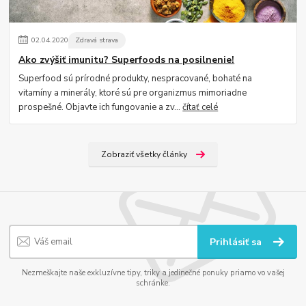
02
.
04
.
2020
Zdravá strava
Ako zvýšiť imunitu? Superfoods na posilnenie!
Superfood sú prírodné produkty, nespracované, bohaté na
vitamíny a minerály, ktoré sú pre organizmus mimoriadne
prospešné. Objavte ich fungovanie a zv...
čítať celé
Zobraziť všetky články
Prihlásiť sa
Nezmeškajte naše exkluzívne tipy, triky a jedinečné ponuky priamo vo vašej
schránke.