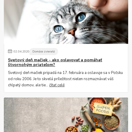
02
.
04
.
2020
Domáce zvieratá
Svetový deň mačiek - ako oslavovať a pomáhať
štvornohým priateľom?
Svetový deň mačiek pripadá na 17. februára a oslavuje sa v Poľsku
od roku 2006. Je to skvelá príležitosť nielen rozmaznávať váš
chlpatý domov, ale tie...
čítať celé