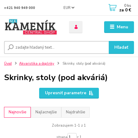
0
ks
EUR
+421 940 949 000
za
0 €
Menu
Hľadať
Úvod
Akvaristika a doplnky
Skrinky, stoly (pod akváriá)
Skrinky, stoly (pod akváriá)
Upresniť parametre
Najnovšie
Najlacnejšie
Najdrahšie
Zobrazujem 1-1 z 1
strana
z 1