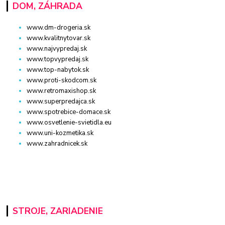
DOM, ZÁHRADA
www.dm-drogeria.sk
www.kvalitnytovar.sk
www.najvypredaj.sk
www.topvypredaj.sk
www.top-nabytok.sk
www.proti-skodcom.sk
www.retromaxishop.sk
www.superpredajca.sk
www.spotrebice-domace.sk
www.osvetlenie-svietidla.eu
www.uni-kozmetika.sk
www.zahradnicek.sk
STROJE, ZARIADENIE