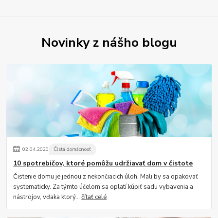
Novinky z nášho blogu
02
.
04
.
2020
Čistá domácnosť
10 spotrebičov, ktoré pomôžu udržiavať dom v čistote
Čistenie domu je jednou z nekončiacich úloh. Mali by sa opakovať
systematicky. Za týmto účelom sa oplatí kúpiť sadu vybavenia a
nástrojov, vďaka ktorý...
čítať celé