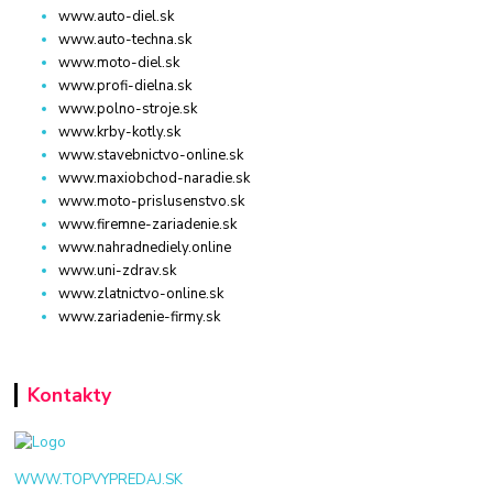
www.auto-diel.sk
www.auto-techna.sk
www.moto-diel.sk
www.profi-dielna.sk
www.polno-stroje.sk
www.krby-kotly.sk
www.stavebnictvo-online.sk
www.maxiobchod-naradie.sk
www.moto-prislusenstvo.sk
www.firemne-zariadenie.sk
www.nahradnediely.online
www.uni-zdrav.sk
www.zlatnictvo-online.sk
www.zariadenie-firmy.sk
Kontakty
WWW.TOPVYPREDAJ.SK