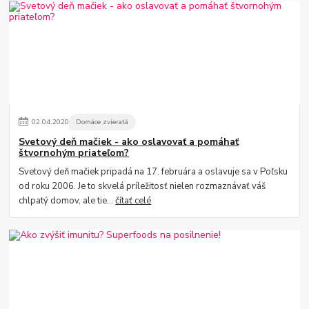
02
.
04
.
2020
Domáce zvieratá
Svetový deň mačiek - ako oslavovať a pomáhať
štvornohým priateľom?
Svetový deň mačiek pripadá na 17. februára a oslavuje sa v Poľsku
od roku 2006. Je to skvelá príležitosť nielen rozmaznávať váš
chlpatý domov, ale tie...
čítať celé