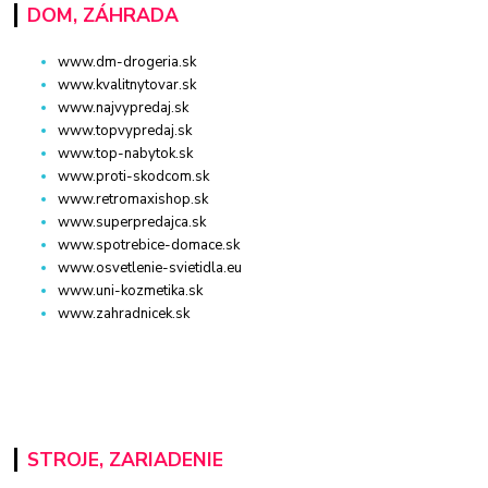
DOM, ZÁHRADA
www.dm-drogeria.sk
www.kvalitnytovar.sk
www.najvypredaj.sk
www.topvypredaj.sk
www.top-nabytok.sk
www.proti-skodcom.sk
www.retromaxishop.sk
www.superpredajca.sk
www.spotrebice-domace.sk
www.osvetlenie-svietidla.eu
www.uni-kozmetika.sk
www.zahradnicek.sk
STROJE, ZARIADENIE