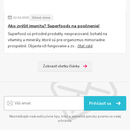
02
.
04
.
2020
Zdravá strava
Ako zvýšiť imunitu? Superfoods na posilnenie!
Superfood sú prírodné produkty, nespracované, bohaté na
vitamíny a minerály, ktoré sú pre organizmus mimoriadne
prospešné. Objavte ich fungovanie a zv...
čítať celé
Zobraziť všetky články
Prihlásiť sa
Nezmeškajte naše exkluzívne tipy, triky a jedinečné ponuky priamo vo vašej
schránke.