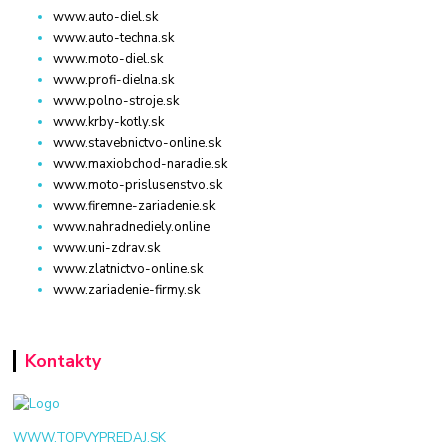
www.auto-diel.sk
www.auto-techna.sk
www.moto-diel.sk
www.profi-dielna.sk
www.polno-stroje.sk
www.krby-kotly.sk
www.stavebnictvo-online.sk
www.maxiobchod-naradie.sk
www.moto-prislusenstvo.sk
www.firemne-zariadenie.sk
www.nahradnediely.online
www.uni-zdrav.sk
www.zlatnictvo-online.sk
www.zariadenie-firmy.sk
Kontakty
WWW.TOPVYPREDAJ.SK