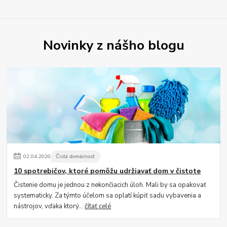
Novinky z nášho blogu
02
.
04
.
2020
Čistá domácnosť
10 spotrebičov, ktoré pomôžu udržiavať dom v čistote
Čistenie domu je jednou z nekončiacich úloh. Mali by sa opakovať
systematicky. Za týmto účelom sa oplatí kúpiť sadu vybavenia a
nástrojov, vďaka ktorý...
čítať celé