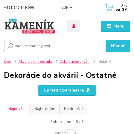
0
ks
EUR
+421 940 949 000
za
0 €
Menu
Hľadať
Úvod
Akvaristika a doplnky
Dekorácie do akvárií
Ostatné
Dekorácie do akvárií - Ostatné
Upresniť parametre
Najnovšie
Najlacnejšie
Najdrahšie
Zobrazujem 1-8 z 8
strana
z 1