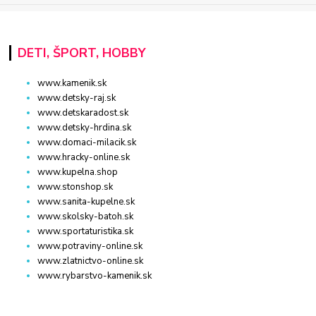
DETI, ŠPORT, HOBBY
www.kamenik.sk
www.detsky-raj.sk
www.detskaradost.sk
www.detsky-hrdina.sk
www.domaci-milacik.sk
www.hracky-online.sk
www.kupelna.shop
www.stonshop.sk
www.sanita-kupelne.sk
www.skolsky-batoh.sk
www.sportaturistika.sk
www.potraviny-online.sk
www.zlatnictvo-online.sk
www.rybarstvo-kamenik.sk