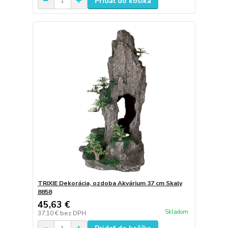
Pridať do košíka
TRIXIE Dekorácia, ozdoba Akvárium 37 cm Skaly
8858
45,63 €
Skladom
37,10 €
bez DPH