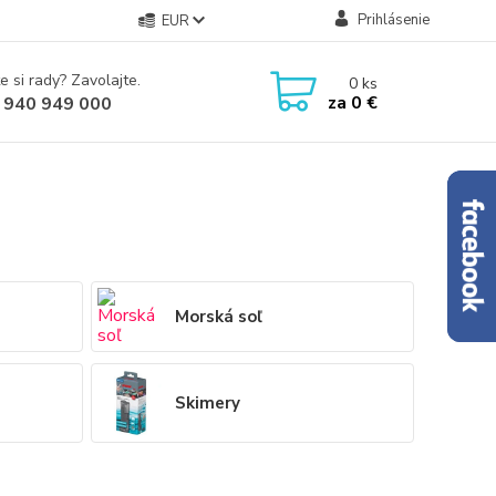
Prihlásenie
EUR
e si rady? Zavolajte.
0
ks
za
0 €
 940 949 000
Morská soľ
Skimery