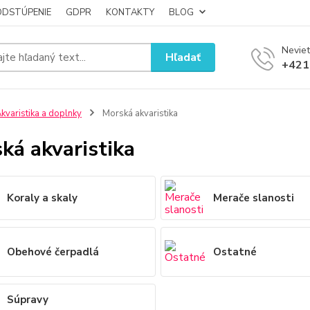
ODSTÚPENIE
GDPR
KONTAKTY
BLOG
Neviet
Hľadať
+421
kvaristika a doplnky
Morská akvaristika
ká akvaristika
Koraly a skaly
Merače slanosti
Obehové čerpadlá
Ostatné
Súpravy