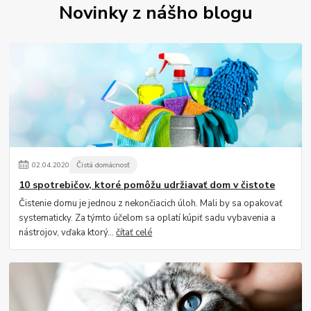
Novinky z nášho blogu
02
.
04
.
2020
Čistá domácnosť
10 spotrebičov, ktoré pomôžu udržiavať dom v čistote
Čistenie domu je jednou z nekončiacich úloh. Mali by sa opakovať
systematicky. Za týmto účelom sa oplatí kúpiť sadu vybavenia a
nástrojov, vďaka ktorý...
čítať celé