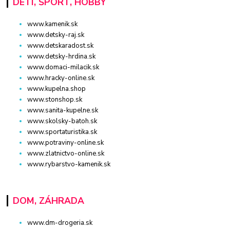
DETI, ŠPORT, HOBBY
www.kamenik.sk
www.detsky-raj.sk
www.detskaradost.sk
www.detsky-hrdina.sk
www.domaci-milacik.sk
www.hracky-online.sk
www.kupelna.shop
www.stonshop.sk
www.sanita-kupelne.sk
www.skolsky-batoh.sk
www.sportaturistika.sk
www.potraviny-online.sk
www.zlatnictvo-online.sk
www.rybarstvo-kamenik.sk
DOM, ZÁHRADA
www.dm-drogeria.sk