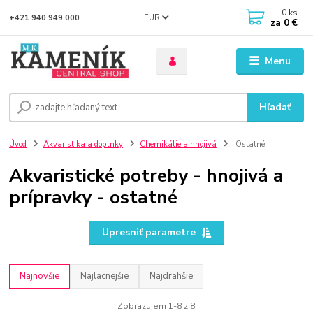
0
ks
EUR
+421 940 949 000
za
0 €
Menu
Hľadať
Úvod
Akvaristika a doplnky
Chemikálie a hnojivá
Ostatné
Akvaristické potreby - hnojivá a
prípravky - ostatné
Upresniť parametre
Najnovšie
Najlacnejšie
Najdrahšie
Zobrazujem 1-8 z 8