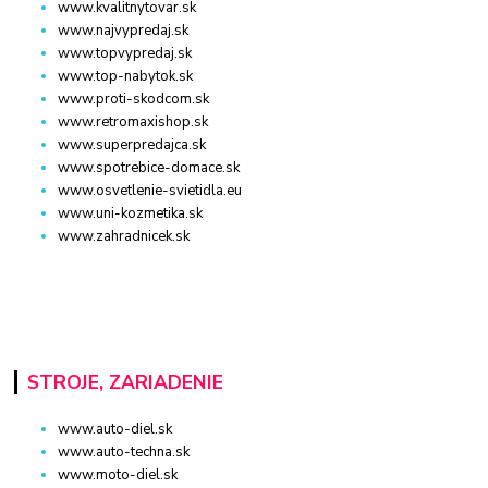
www.kvalitnytovar.sk
www.najvypredaj.sk
www.topvypredaj.sk
www.top-nabytok.sk
www.proti-skodcom.sk
www.retromaxishop.sk
www.superpredajca.sk
www.spotrebice-domace.sk
www.osvetlenie-svietidla.eu
www.uni-kozmetika.sk
www.zahradnicek.sk
STROJE, ZARIADENIE
www.auto-diel.sk
www.auto-techna.sk
www.moto-diel.sk