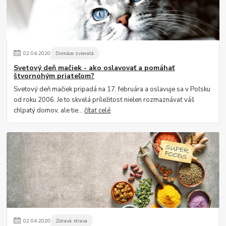
02
.
04
.
2020
Domáce zvieratá
Svetový deň mačiek - ako oslavovať a pomáhať
štvornohým priateľom?
Svetový deň mačiek pripadá na 17. februára a oslavuje sa v Poľsku
od roku 2006. Je to skvelá príležitosť nielen rozmaznávať váš
chlpatý domov, ale tie...
čítať celé
02
.
04
.
2020
Zdravá strava