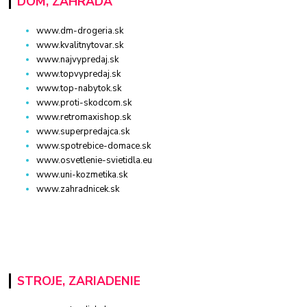
DOM, ZÁHRADA
www.dm-drogeria.sk
www.kvalitnytovar.sk
www.najvypredaj.sk
www.topvypredaj.sk
www.top-nabytok.sk
www.proti-skodcom.sk
www.retromaxishop.sk
www.superpredajca.sk
www.spotrebice-domace.sk
www.osvetlenie-svietidla.eu
www.uni-kozmetika.sk
www.zahradnicek.sk
STROJE, ZARIADENIE