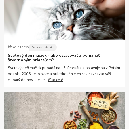
02
.
04
.
2020
Domáce zvieratá
Svetový deň mačiek - ako oslavovať a pomáhať
štvornohým priateľom?
Svetový deň mačiek pripadá na 17. februára a oslavuje sa v Poľsku
od roku 2006. Je to skvelá príležitosť nielen rozmaznávať váš
chlpatý domov, ale tie...
čítať celé