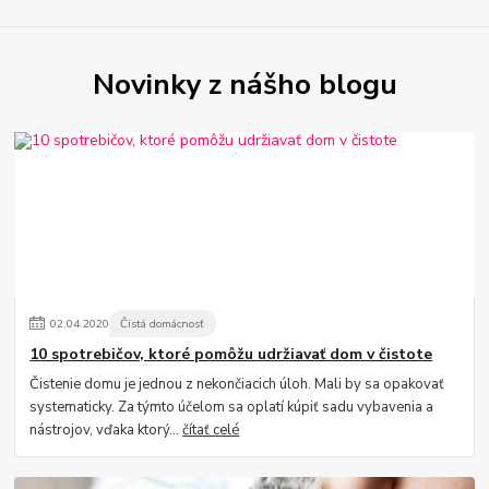
Novinky z nášho blogu
02
.
04
.
2020
Čistá domácnosť
10 spotrebičov, ktoré pomôžu udržiavať dom v čistote
Čistenie domu je jednou z nekončiacich úloh. Mali by sa opakovať
systematicky. Za týmto účelom sa oplatí kúpiť sadu vybavenia a
nástrojov, vďaka ktorý...
čítať celé