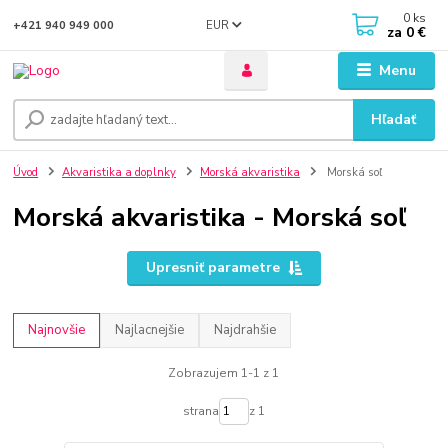
0
ks
EUR
+421 940 949 000
za
0 €
Menu
Hľadať
Úvod
Akvaristika a doplnky
Morská akvaristika
Morská soľ
Morská akvaristika - Morská soľ
Upresniť parametre
Najnovšie
Najlacnejšie
Najdrahšie
Zobrazujem 1-1 z 1
strana
z 1