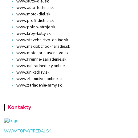
www.auto-diel.sk
www.auto-techna.sk
www.moto-diel.sk
www.profi-dielna.sk
www.polno-stroje.sk
www.krby-kotly.sk
www.stavebnictvo-online.sk
www.maxiobchod-naradie.sk
www.moto-prislusenstvo.sk
www.firemne-zariadenie.sk
www.nahradnediely.online
www.uni-zdrav.sk
www.zlatnictvo-online.sk
www.zariadenie-firmy.sk
Kontakty
WWW.TOPVYPREDAJ.SK