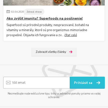
02
.
04
.
2020
Zdravá strava
Ako zvýšiť imunitu? Superfoods na posilnenie!
Superfood sú prírodné produkty, nespracované, bohaté na
vitamíny a minerály, ktoré sú pre organizmus mimoriadne
prospešné. Objavte ich fungovanie a zv...
čítať celé
Zobraziť všetky články
Prihlásiť sa
Nezmeškajte naše exkluzívne tipy, triky a jedinečné ponuky priamo vo vašej
schránke.