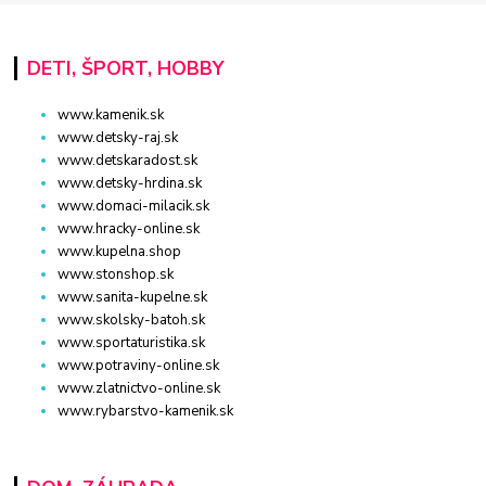
DETI, ŠPORT, HOBBY
www.kamenik.sk
www.detsky-raj.sk
www.detskaradost.sk
www.detsky-hrdina.sk
www.domaci-milacik.sk
www.hracky-online.sk
www.kupelna.shop
www.stonshop.sk
www.sanita-kupelne.sk
www.skolsky-batoh.sk
www.sportaturistika.sk
www.potraviny-online.sk
www.zlatnictvo-online.sk
www.rybarstvo-kamenik.sk