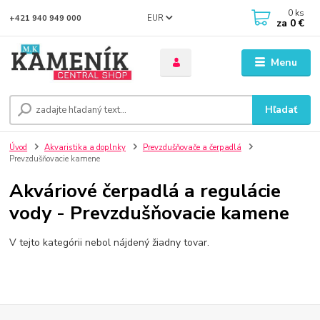
0
ks
EUR
+421 940 949 000
za
0 €
Menu
Hľadať
Úvod
Akvaristika a doplnky
Prevzdušňovače a čerpadlá
Prevzdušňovacie kamene
Akváriové čerpadlá a regulácie
vody - Prevzdušňovacie kamene
V tejto kategórii nebol nájdený žiadny tovar.