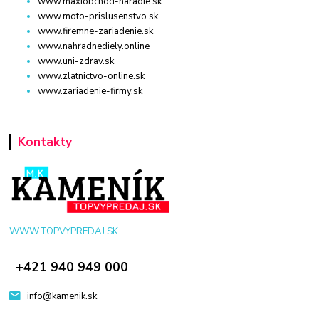
www.maxiobchod-naradie.sk
www.moto-prislusenstvo.sk
www.firemne-zariadenie.sk
www.nahradnediely.online
www.uni-zdrav.sk
www.zlatnictvo-online.sk
www.zariadenie-firmy.sk
Kontakty
WWW.TOPVYPREDAJ.SK
+421 940 949 000
info@kamenik.sk