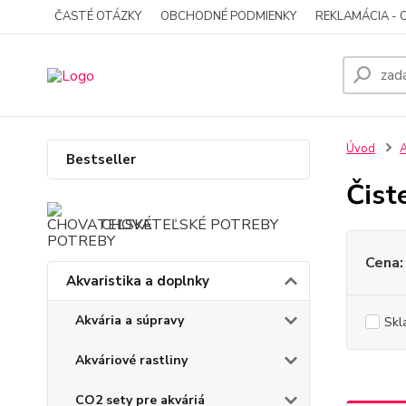
ČASTÉ OTÁZKY
OBCHODNÉ PODMIENKY
REKLAMÁCIA - 
Úvod
A
Bestseller
Čist
CHOVATEĽSKÉ POTREBY
Cena:
Akvaristika a doplnky
Akvária a súpravy
Skl
Akváriové rastliny
CO2 sety pre akváriá