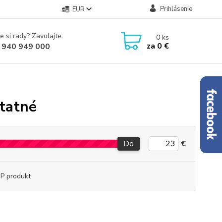
Prihlásenie
EUR
e si rady? Zavolajte.
0
ks
za
0 €
 940 949 000
statné
Do
€
P produkt