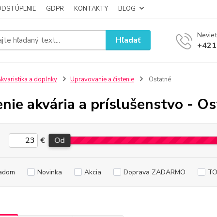
ODSTÚPENIE
GDPR
KONTAKTY
BLOG
Neviet
Hľadať
+421
kvaristika a doplnky
Upravovanie a čistenie
Ostatné
enie akvária a príslušenstvo - O
€
Od
adom
Novinka
Akcia
Doprava ZADARMO
TO