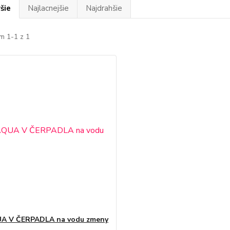
šie
Najlacnejšie
Najdrahšie
m 1-1 z 1
UA V ČERPADLA na vodu zmeny