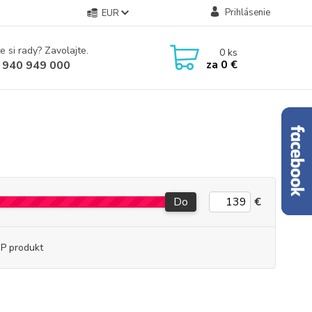
Prihlásenie
EUR
e si rady? Zavolajte.
0
ks
za
0 €
 940 949 000
Do
€
P produkt