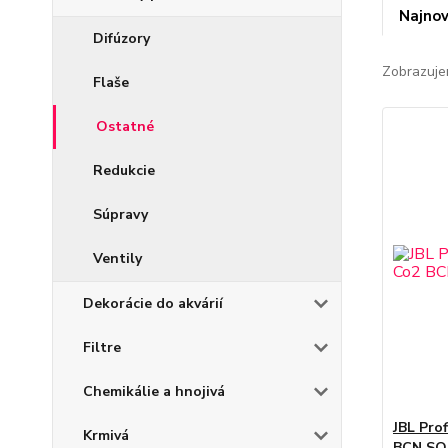
Najnov
Difúzory
Zobrazuje
Flaše
Ostatné
Redukcie
Súpravy
Ventily
Dekorácie do akvárií
Filtre
Chemikálie a hnojivá
JBL Pro
Krmivá
BCN SO