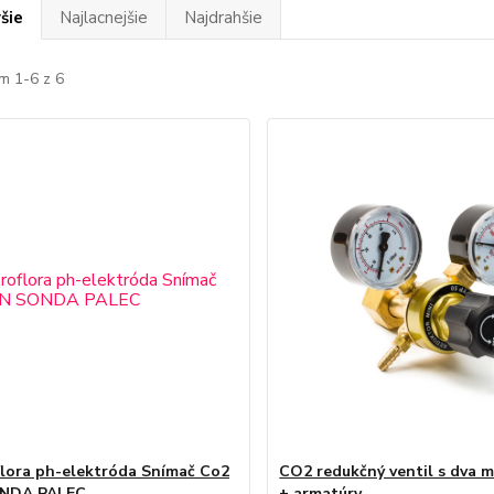
šie
Najlacnejšie
Najdrahšie
m 1-6 z 6
flora ph-elektróda Snímač Co2
CO2 redukčný ventil s dva 
NDA PALEC
+ armatúry.