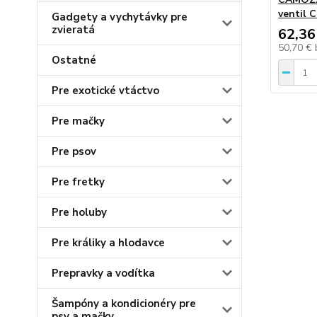
ventil 
Gadgety a vychytávky pre
zvieratá
62,36
50,70 €
Ostatné
Pre exotické vtáctvo
Pre mačky
Pre psov
Pre fretky
Pre holuby
Pre králiky a hlodavce
Prepravky a vodítka
Šampóny a kondicionéry pre
psy a mačky