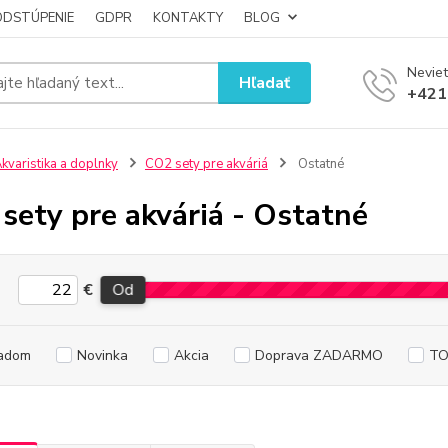
ODSTÚPENIE
GDPR
KONTAKTY
BLOG
Neviet
Hľadať
+421
kvaristika a doplnky
CO2 sety pre akváriá
Ostatné
sety pre akváriá - Ostatné
€
Od
adom
Novinka
Akcia
Doprava ZADARMO
TO