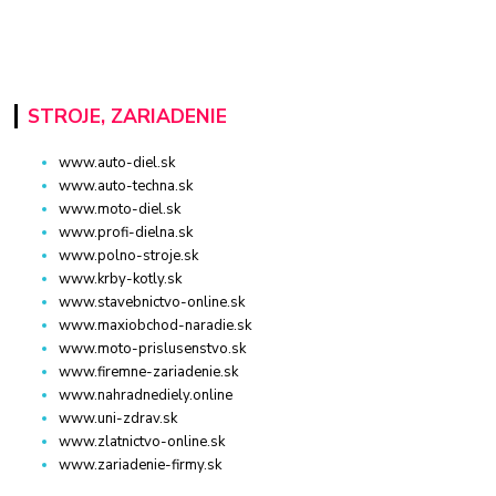
STROJE, ZARIADENIE
www.auto-diel.sk
www.auto-techna.sk
www.moto-diel.sk
www.profi-dielna.sk
www.polno-stroje.sk
www.krby-kotly.sk
www.stavebnictvo-online.sk
www.maxiobchod-naradie.sk
www.moto-prislusenstvo.sk
www.firemne-zariadenie.sk
www.nahradnediely.online
www.uni-zdrav.sk
www.zlatnictvo-online.sk
www.zariadenie-firmy.sk