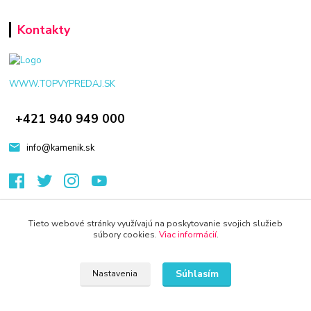
Kontakty
WWW.TOPVYPREDAJ.SK
+421 940 949 000
info@kamenik.sk
Tieto webové stránky využívajú na poskytovanie svojich služieb
súbory cookies.
Viac informácií
.
© 2024 Všetky práva vyhradené KAMENIK.SK
Vytvorené na
Eshop-rychlo.sk
Súhlasím
Nastavenia