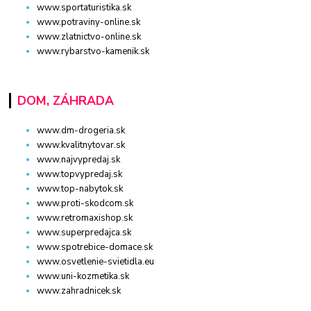
www.sportaturistika.sk
www.potraviny-online.sk
www.zlatnictvo-online.sk
www.rybarstvo-kamenik.sk
DOM, ZÁHRADA
www.dm-drogeria.sk
www.kvalitnytovar.sk
www.najvypredaj.sk
www.topvypredaj.sk
www.top-nabytok.sk
www.proti-skodcom.sk
www.retromaxishop.sk
www.superpredajca.sk
www.spotrebice-domace.sk
www.osvetlenie-svietidla.eu
www.uni-kozmetika.sk
www.zahradnicek.sk