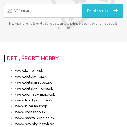
Prihlásiť sa
Nezmeškajte naše exkluzívne tipy, triky a jedinečné ponuky priamo vo vašej
schránke.
DETI, ŠPORT, HOBBY
www.kamenik.sk
www.detsky-raj.sk
www.detskaradost.sk
www.detsky-hrdina.sk
www.domaci-milacik.sk
www.hracky-online.sk
www.kupelna.shop
www.stonshop.sk
www.sanita-kupelne.sk
www.skolsky-batoh.sk