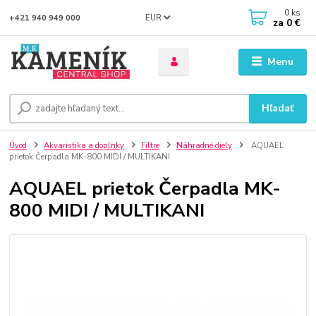
0
ks
EUR
+421 940 949 000
za
0 €
Menu
Hľadať
Úvod
Akvaristika a doplnky
Filtre
Náhradné diely
AQUAEL
prietok Čerpadla MK-800 MIDI / MULTIKANI
AQUAEL prietok Čerpadla MK-
800 MIDI / MULTIKANI