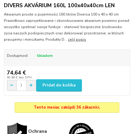
DIVERS AKVÁRIUM 160L 100x40x40cm LEN
Akwarium proste o pojemności 160 litrów Diversa 100 x 40 x 40 cm
Prawidłowo zaprojektowane i skonstruowane akwarium powinno ponad
wszystko spełniać swoje funkcje - stanowić bezpieczne środowisko
życia naszych podopiecznych oraz dekorować przestrzenie, w których
pracujemy i mieszkamy. Produkty D...
celý popis
Dostupnosť
Skladom
74,64 €
60,68 €
bez DPH
Pridať do košíka
Tento mesiac zakúpili 36 zákazníci.
Ochrana