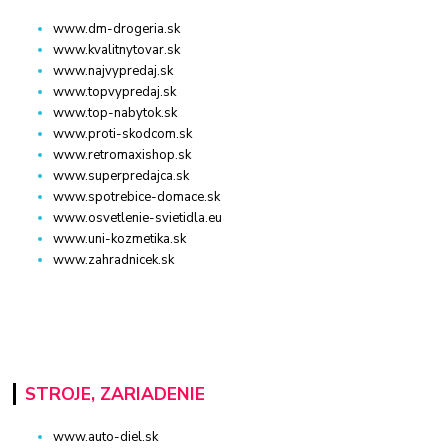
www.dm-drogeria.sk
www.kvalitnytovar.sk
www.najvypredaj.sk
www.topvypredaj.sk
www.top-nabytok.sk
www.proti-skodcom.sk
www.retromaxishop.sk
www.superpredajca.sk
www.spotrebice-domace.sk
www.osvetlenie-svietidla.eu
www.uni-kozmetika.sk
www.zahradnicek.sk
STROJE, ZARIADENIE
www.auto-diel.sk