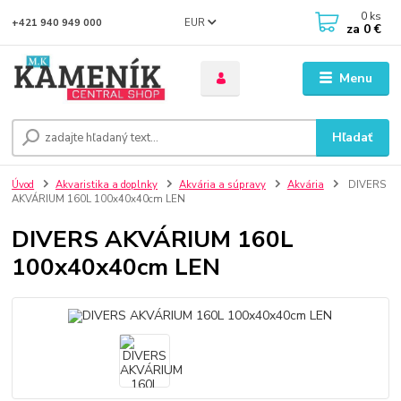
0
ks
EUR
+421 940 949 000
za
0 €
Menu
Hľadať
Úvod
Akvaristika a doplnky
Akvária a súpravy
Akvária
DIVERS
AKVÁRIUM 160L 100x40x40cm LEN
DIVERS AKVÁRIUM 160L
100x40x40cm LEN