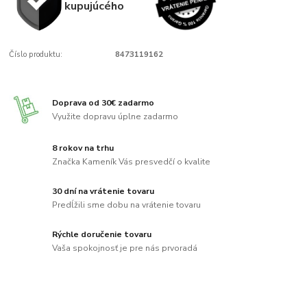
kupujúcého
Číslo produktu:
8473119162
Doprava od 30€ zadarmo
Využite dopravu úplne zadarmo
8 rokov na trhu
Značka Kameník Vás presvedčí o kvalite
30 dní na vrátenie tovaru
Predĺžili sme dobu na vrátenie tovaru
Rýchle doručenie tovaru
Vaša spokojnosť je pre nás prvoradá