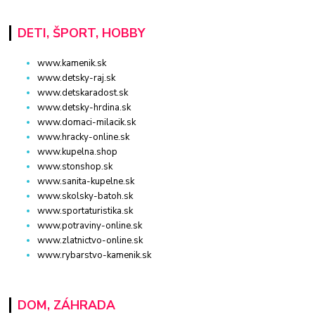
DETI, ŠPORT, HOBBY
www.kamenik.sk
www.detsky-raj.sk
www.detskaradost.sk
www.detsky-hrdina.sk
www.domaci-milacik.sk
www.hracky-online.sk
www.kupelna.shop
www.stonshop.sk
www.sanita-kupelne.sk
www.skolsky-batoh.sk
www.sportaturistika.sk
www.potraviny-online.sk
www.zlatnictvo-online.sk
www.rybarstvo-kamenik.sk
DOM, ZÁHRADA