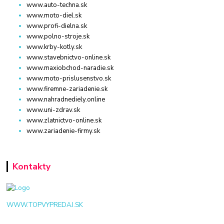
www.auto-techna.sk
www.moto-diel.sk
www.profi-dielna.sk
www.polno-stroje.sk
www.krby-kotly.sk
www.stavebnictvo-online.sk
www.maxiobchod-naradie.sk
www.moto-prislusenstvo.sk
www.firemne-zariadenie.sk
www.nahradnediely.online
www.uni-zdrav.sk
www.zlatnictvo-online.sk
www.zariadenie-firmy.sk
Kontakty
WWW.TOPVYPREDAJ.SK