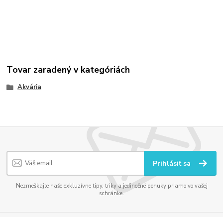
Tovar zaradený v kategóriách
Akvária
Prihlásiť sa
Nezmeškajte naše exkluzívne tipy, triky a jedinečné ponuky priamo vo vašej
schránke.