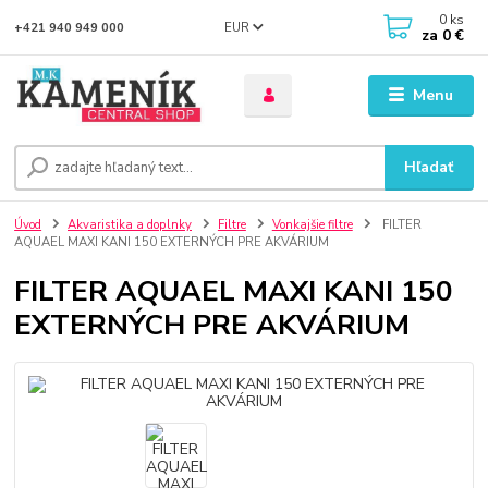
0
ks
EUR
+421 940 949 000
za
0 €
Menu
Hľadať
Úvod
Akvaristika a doplnky
Filtre
Vonkajšie filtre
FILTER
AQUAEL MAXI KANI 150 EXTERNÝCH PRE AKVÁRIUM
FILTER AQUAEL MAXI KANI 150
EXTERNÝCH PRE AKVÁRIUM