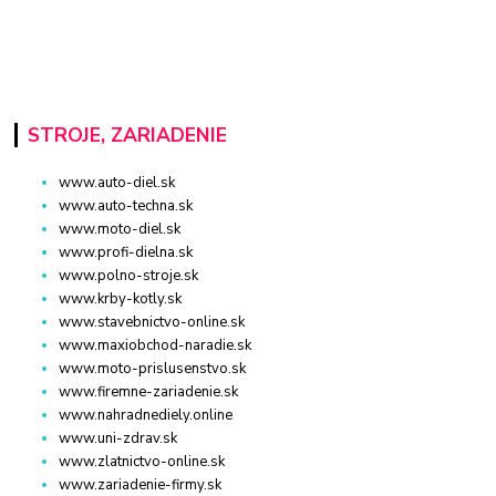
STROJE, ZARIADENIE
www.auto-diel.sk
www.auto-techna.sk
www.moto-diel.sk
www.profi-dielna.sk
www.polno-stroje.sk
www.krby-kotly.sk
www.stavebnictvo-online.sk
www.maxiobchod-naradie.sk
www.moto-prislusenstvo.sk
www.firemne-zariadenie.sk
www.nahradnediely.online
www.uni-zdrav.sk
www.zlatnictvo-online.sk
www.zariadenie-firmy.sk