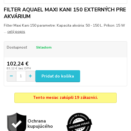
FILTER AQUAEL MAXI KANI 150 EXTERNÝCH PRE
AKVÁRIUM
Filter Maxi Kani 150 parametre: Kapacita akvária: 50 - 150 L. Príkon: 15 W
...
celý popis
Dostupnosť
Skladom
102,24 €
83,12 €
bez DPH
Pridať do košíka
Tento mesiac zakúpili 19 zákazníci.
Ochrana
kupujúcého