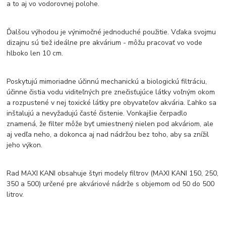
a to aj vo vodorovnej polohe.
Ďalšou výhodou je výnimočné jednoduché použitie. Vďaka svojmu
dizajnu sú tiež ideálne pre akvárium - môžu pracovať vo vode
hlboko len 10 cm.
Poskytujú mimoriadne účinnú mechanickú a biologickú filtráciu,
účinne čistia vodu viditeľných pre znečisťujúce látky voľným okom
a rozpustené v nej toxické látky pre obyvateľov akvária. Ľahko sa
inštalujú a nevyžadujú časté čistenie. Vonkajšie čerpadlo
znamená, že filter môže byť umiestnený nielen pod akváriom, ale
aj vedľa neho, a dokonca aj nad nádržou bez toho, aby sa znížil
jeho výkon.
Rad MAXI KANI obsahuje štyri modely filtrov (MAXI KANI 150, 250,
350 a 500) určené pre akváriové nádrže s objemom od 50 do 500
litrov.