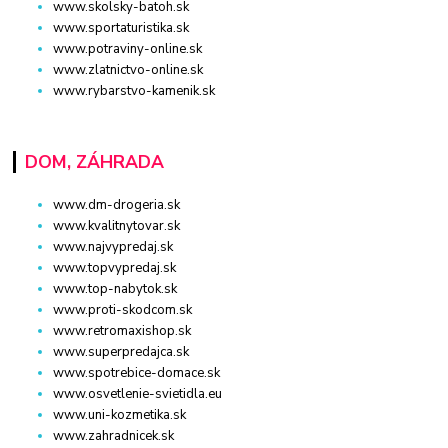
www.skolsky-batoh.sk
www.sportaturistika.sk
www.potraviny-online.sk
www.zlatnictvo-online.sk
www.rybarstvo-kamenik.sk
DOM, ZÁHRADA
www.dm-drogeria.sk
www.kvalitnytovar.sk
www.najvypredaj.sk
www.topvypredaj.sk
www.top-nabytok.sk
www.proti-skodcom.sk
www.retromaxishop.sk
www.superpredajca.sk
www.spotrebice-domace.sk
www.osvetlenie-svietidla.eu
www.uni-kozmetika.sk
www.zahradnicek.sk