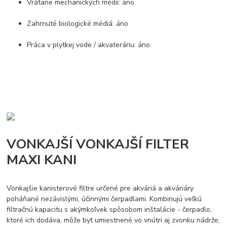
Vrátane mechanických médií: áno
Zahrnuté biologické médiá: áno
Práca v plytkej vode / akvateráriu: áno
VONKAJŠÍ VONKAJŠÍ FILTER
MAXI KANI
Vonkajšie kanisterové filtre určené pre akváriá a akváriáry
poháňané nezávislými, účinnými čerpadlami. Kombinujú veľkú
filtračnú kapacitu s akýmkoľvek spôsobom inštalácie - čerpadlo,
ktoré ich dodáva, môže byť umiestnené vo vnútri aj zvonku nádrže,