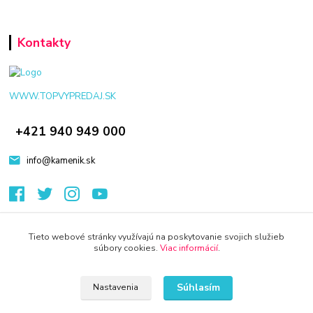
Kontakty
WWW.TOPVYPREDAJ.SK
+421 940 949 000
info@kamenik.sk
Tieto webové stránky využívajú na poskytovanie svojich služieb
súbory cookies.
Viac informácií
.
© 2024 Všetky práva vyhradené KAMENIK.SK
Vytvorené na
Eshop-rychlo.sk
Súhlasím
Nastavenia