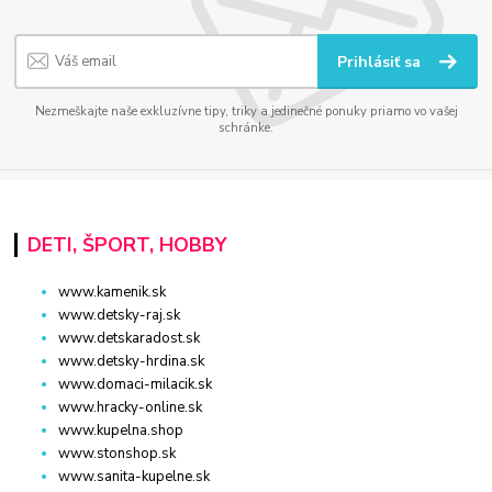
Prihlásiť sa
Nezmeškajte naše exkluzívne tipy, triky a jedinečné ponuky priamo vo vašej
schránke.
DETI, ŠPORT, HOBBY
www.kamenik.sk
www.detsky-raj.sk
www.detskaradost.sk
www.detsky-hrdina.sk
www.domaci-milacik.sk
www.hracky-online.sk
www.kupelna.shop
www.stonshop.sk
www.sanita-kupelne.sk