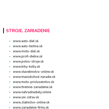
STROJE, ZARIADENIE
www.auto-diel.sk
www.auto-techna.sk
www.moto-diel.sk
www.profi-dielna.sk
www.polno-stroje.sk
www.krby-kotly.sk
www.stavebnictvo-online.sk
www.maxiobchod-naradie.sk
www.moto-prislusenstvo.sk
www.firemne-zariadenie.sk
www.nahradnediely.online
www.uni-zdrav.sk
www.zlatnictvo-online.sk
www.zariadenie-firmy.sk