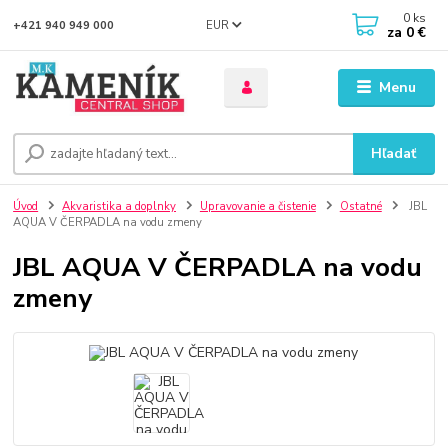
0
ks
EUR
+421 940 949 000
za
0 €
Menu
Hľadať
Úvod
Akvaristika a doplnky
Upravovanie a čistenie
Ostatné
JBL
AQUA V ČERPADLA na vodu zmeny
JBL AQUA V ČERPADLA na vodu
zmeny