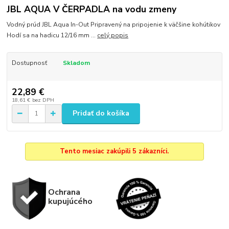
JBL AQUA V ČERPADLA na vodu zmeny
Vodný prúd JBL Aqua In-Out Pripravený na pripojenie k väčšine kohútikov
Hodí sa na hadicu 12/16 mm ...
celý popis
Dostupnosť
Skladom
22,89 €
18,61 €
bez DPH
Pridať do košíka
Tento mesiac zakúpili 5 zákazníci.
Ochrana
kupujúcého