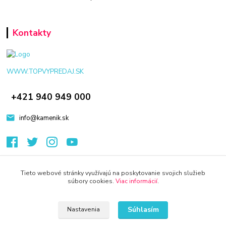
Kontakty
WWW.TOPVYPREDAJ.SK
+421 940 949 000
info@kamenik.sk
Tieto webové stránky využívajú na poskytovanie svojich služieb
súbory cookies.
Viac informácií
.
© 2024 Všetky práva vyhradené KAMENIK.SK
Vytvorené na
Eshop-rychlo.sk
Súhlasím
Nastavenia