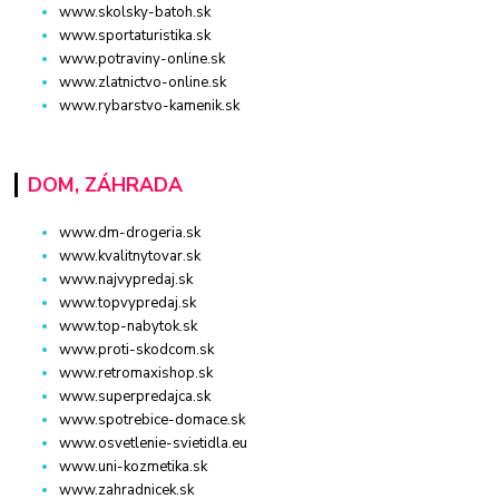
www.skolsky-batoh.sk
www.sportaturistika.sk
www.potraviny-online.sk
www.zlatnictvo-online.sk
www.rybarstvo-kamenik.sk
DOM, ZÁHRADA
www.dm-drogeria.sk
www.kvalitnytovar.sk
www.najvypredaj.sk
www.topvypredaj.sk
www.top-nabytok.sk
www.proti-skodcom.sk
www.retromaxishop.sk
www.superpredajca.sk
www.spotrebice-domace.sk
www.osvetlenie-svietidla.eu
www.uni-kozmetika.sk
www.zahradnicek.sk