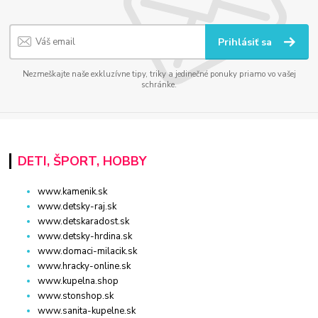
Prihlásiť sa
Nezmeškajte naše exkluzívne tipy, triky a jedinečné ponuky priamo vo vašej
schránke.
DETI, ŠPORT, HOBBY
www.kamenik.sk
www.detsky-raj.sk
www.detskaradost.sk
www.detsky-hrdina.sk
www.domaci-milacik.sk
www.hracky-online.sk
www.kupelna.shop
www.stonshop.sk
www.sanita-kupelne.sk