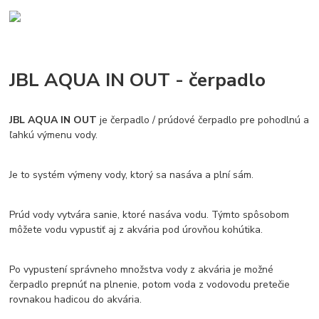
JBL AQUA IN OUT - čerpadlo
JBL AQUA IN OUT
je čerpadlo / prúdové čerpadlo pre pohodlnú a
ľahkú výmenu vody.
Je to systém výmeny vody, ktorý sa nasáva a plní sám.
Prúd vody vytvára sanie, ktoré nasáva vodu. Týmto spôsobom
môžete vodu vypustiť aj z akvária pod úrovňou kohútika.
Po vypustení správneho množstva vody z akvária je možné
čerpadlo prepnúť na plnenie, potom voda z vodovodu pretečie
rovnakou hadicou do akvária.