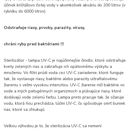
účinok krištáľovo čistej vody v akomkoľvek akváriu do 200 litrov (v
rybníku do 6000 litrov).
Odstraňuje riasy, prvoky, parazity, vírusy,
chráni ryby pred baktériami !!!
Sterilizátor - lampa UV-C je najúčinnejšie činidlo, ktoré odstraňuje
kvety zelených rias a zabraňuje ich opätovnému výskytu a
množeniu. Vo filtri prúdi voda cez UV-C zariadenie, ktoré funguje
tak, že vystavuje riasy, baktérie alebo parazity ultrafialovému
žiareniu s veľmi vysokou intenzitou. UV-C žiarenie ničí baktérie vo
vode a iných patogénnych organizmoch a plávajúce riasy, ktoré
dodávajú vode zelenú farbu. Lampa preto pracuje tak, že ožaruje
vodu, ktorá ňou prechádza, lúčmi UV-C, čo spôsobuje smrť buniek
rias, ktoré sa zhlukujú.
Veľkou výhodou je to, že sterilizácia UV-C sa nemení