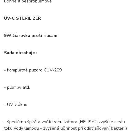
účinné a bezproblémové
UV-C STERILIZÉR
9W žiarovka proti riasam
Sada obsahuje
:
- kompletné puzdro CUV-209
- plomby atď.
- UV vlákno
- špeciálna špirála vnútri sterilizátora „HELISA“ (zvyšuje cestu
toku vody lampou - zvýšená účinnosť pri odstraňovaní baktérií)