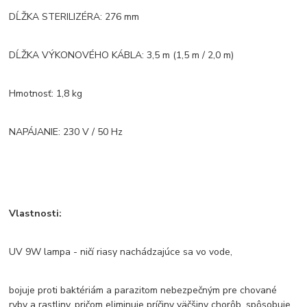
DĹŽKA STERILIZÉRA: 276 mm
DĹŽKA VÝKONOVÉHO KÁBLA: 3,5 m (1,5 m / 2,0 m)
Hmotnosť: 1,8 kg
NAPÁJANIE: 230 V / 50 Hz
Vlastnosti:
UV 9W lampa - ničí riasy nachádzajúce sa vo vode,
bojuje proti baktériám a parazitom nebezpečným pre chované
ryby a rastliny, pričom eliminuje príčiny väčšiny chorôb, spôsobuje