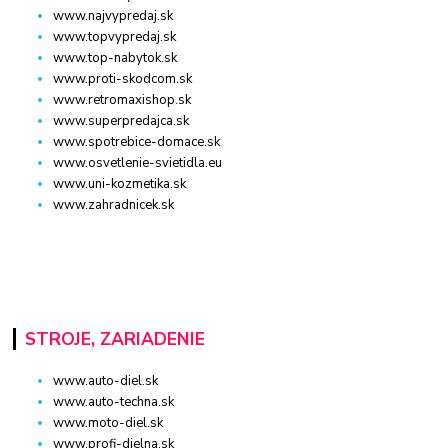
www.najvypredaj.sk
www.topvypredaj.sk
www.top-nabytok.sk
www.proti-skodcom.sk
www.retromaxishop.sk
www.superpredajca.sk
www.spotrebice-domace.sk
www.osvetlenie-svietidla.eu
www.uni-kozmetika.sk
www.zahradnicek.sk
STROJE, ZARIADENIE
www.auto-diel.sk
www.auto-techna.sk
www.moto-diel.sk
www.profi-dielna.sk