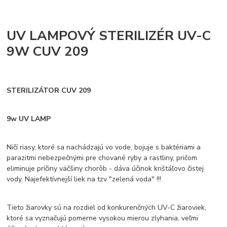
UV LAMPOVÝ STERILIZÉR UV-C
9W CUV 209
STERILIZÁTOR CUV 209
9w UV LAMP
Ničí riasy, ktoré sa nachádzajú vo vode, bojuje s baktériami a
parazitmi nebezpečnými pre chované ryby a rastliny, pričom
eliminuje príčiny väčšiny chorôb - dáva účinok krištáľovo čistej
vody. Najefektívnejší liek na tzv "zelená voda" !!!
Tieto žiarovky sú na rozdiel od konkurenčných UV-C žiaroviek,
ktoré sa vyznačujú pomerne vysokou mierou zlyhania, veľmi