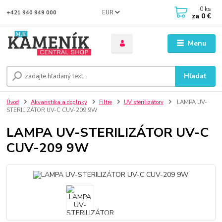
0
ks
EUR
+421 940 949 000
za
0 €
Menu
Hľadať
Úvod
Akvaristika a doplnky
Filtre
UV sterilizátory
LAMPA UV-
STERILIZÁTOR UV-C CUV-209 9W
LAMPA UV-STERILIZÁTOR UV-C
CUV-209 9W