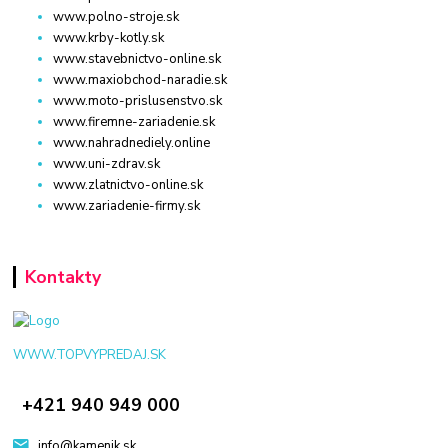
www.polno-stroje.sk
www.krby-kotly.sk
www.stavebnictvo-online.sk
www.maxiobchod-naradie.sk
www.moto-prislusenstvo.sk
www.firemne-zariadenie.sk
www.nahradnediely.online
www.uni-zdrav.sk
www.zlatnictvo-online.sk
www.zariadenie-firmy.sk
Kontakty
WWW.TOPVYPREDAJ.SK
+421 940 949 000
info@kamenik.sk