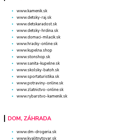
www.kamenik.sk
www.detsky-raj.sk
www.detskaradost.sk
www.detsky-hrdina.sk
www.domaci-milacik.sk
www.hracky-online.sk
www.kupelna.shop
www.stonshop.sk
www.sanita-kupelne.sk
www.skolsky-batoh.sk
www.sportaturistika.sk
www.potraviny-online.sk
www.zlatnictvo-online.sk
www.rybarstvo-kamenik.sk
DOM, ZÁHRADA
www.dm-drogeria.sk
www.kvalitnytovar.sk