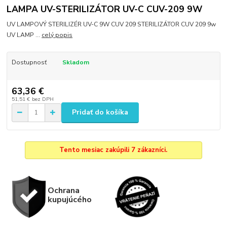
LAMPA UV-STERILIZÁTOR UV-C CUV-209 9W
UV LAMPOVÝ STERILIZÉR UV-C 9W CUV 209 STERILIZÁTOR CUV 209 9w
UV LAMP ...
celý popis
Dostupnosť
Skladom
63,36 €
51,51 €
bez DPH
Pridať do košíka
Tento mesiac zakúpili 7 zákazníci.
Ochrana
kupujúcého