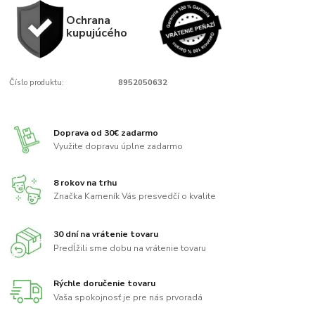
Ochrana
kupujúcého
Číslo produktu:
8952050632
Doprava od 30€ zadarmo
Využite dopravu úplne zadarmo
8 rokov na trhu
Značka Kameník Vás presvedčí o kvalite
30 dní na vrátenie tovaru
Predĺžili sme dobu na vrátenie tovaru
Rýchle doručenie tovaru
Vaša spokojnosť je pre nás prvoradá