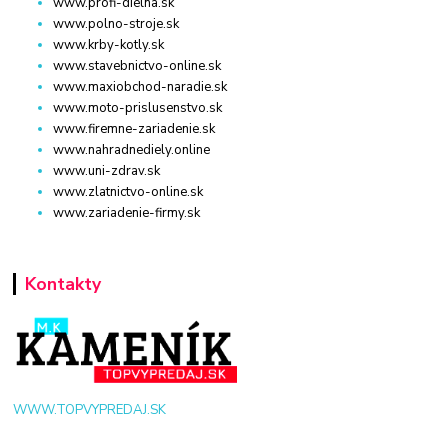
www.profi-dielna.sk
www.polno-stroje.sk
www.krby-kotly.sk
www.stavebnictvo-online.sk
www.maxiobchod-naradie.sk
www.moto-prislusenstvo.sk
www.firemne-zariadenie.sk
www.nahradnediely.online
www.uni-zdrav.sk
www.zlatnictvo-online.sk
www.zariadenie-firmy.sk
Kontakty
WWW.TOPVYPREDAJ.SK