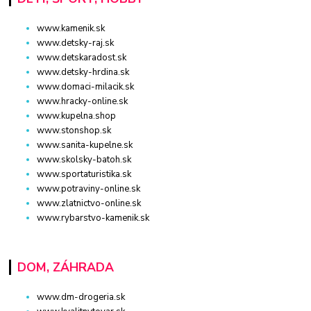
www.kamenik.sk
www.detsky-raj.sk
www.detskaradost.sk
www.detsky-hrdina.sk
www.domaci-milacik.sk
www.hracky-online.sk
www.kupelna.shop
www.stonshop.sk
www.sanita-kupelne.sk
www.skolsky-batoh.sk
www.sportaturistika.sk
www.potraviny-online.sk
www.zlatnictvo-online.sk
www.rybarstvo-kamenik.sk
DOM, ZÁHRADA
www.dm-drogeria.sk