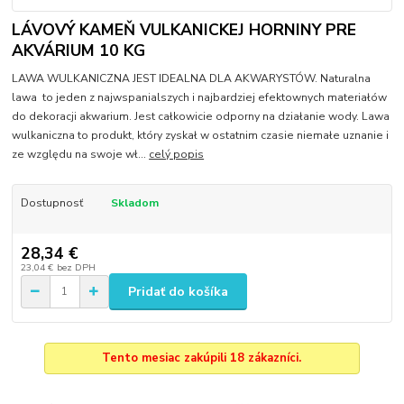
LÁVOVÝ KAMEŇ VULKANICKEJ HORNINY PRE
AKVÁRIUM 10 KG
LAWA WULKANICZNA JEST IDEALNA DLA AKWARYSTÓW. Naturalna
lawa to jeden z najwspanialszych i najbardziej efektownych materiałów
do dekoracji akwarium. Jest całkowicie odporny na działanie wody. Lawa
wulkaniczna to produkt, który zyskał w ostatnim czasie niemałe uznanie i
ze względu na swoje wł...
celý popis
Dostupnosť
Skladom
28,34 €
23,04 €
bez DPH
Pridať do košíka
Tento mesiac zakúpili 18 zákazníci.