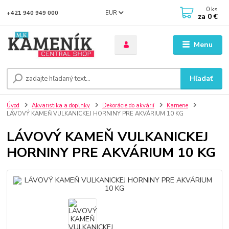
0
ks
EUR
+421 940 949 000
za
0 €
Menu
Hľadať
Úvod
Akvaristika a doplnky
Dekorácie do akvárií
Kamene
LÁVOVÝ KAMEŇ VULKANICKEJ HORNINY PRE AKVÁRIUM 10 KG
LÁVOVÝ KAMEŇ VULKANICKEJ
HORNINY PRE AKVÁRIUM 10 KG