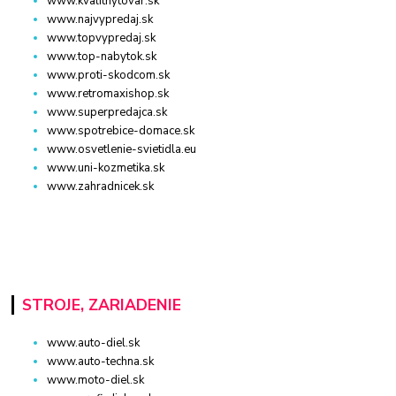
www.kvalitnytovar.sk
www.najvypredaj.sk
www.topvypredaj.sk
www.top-nabytok.sk
www.proti-skodcom.sk
www.retromaxishop.sk
www.superpredajca.sk
www.spotrebice-domace.sk
www.osvetlenie-svietidla.eu
www.uni-kozmetika.sk
www.zahradnicek.sk
STROJE, ZARIADENIE
www.auto-diel.sk
www.auto-techna.sk
www.moto-diel.sk