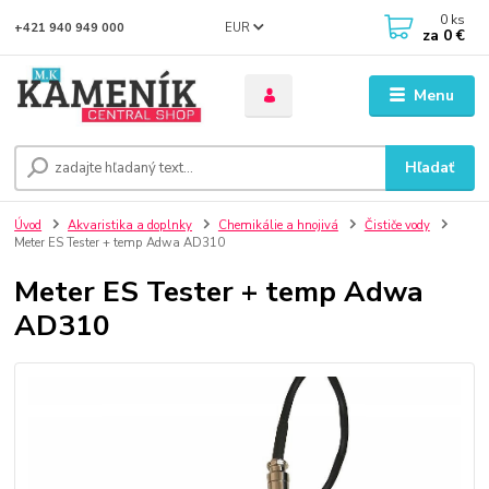
0
ks
EUR
+421 940 949 000
za
0 €
Menu
Hľadať
Úvod
Akvaristika a doplnky
Chemikálie a hnojivá
Čističe vody
Meter ES Tester + temp Adwa AD310
Meter ES Tester + temp Adwa
AD310