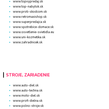
www.topvypredaj.sk
www.top-nabytok.sk
www.proti-skodcom.sk
www.retromaxishop.sk
www.superpredajca.sk
www.spotrebice-domace.sk
www.osvetlenie-svietidla.eu
www.uni-kozmetika.sk
www.zahradnicek.sk
STROJE, ZARIADENIE
www.auto-diel.sk
www.auto-techna.sk
www.moto-diel.sk
www.profi-dielna.sk
www.polno-stroje.sk