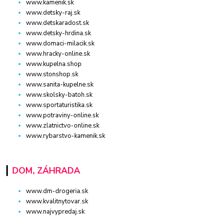
www.kamenik.sk
www.detsky-raj.sk
www.detskaradost.sk
www.detsky-hrdina.sk
www.domaci-milacik.sk
www.hracky-online.sk
www.kupelna.shop
www.stonshop.sk
www.sanita-kupelne.sk
www.skolsky-batoh.sk
www.sportaturistika.sk
www.potraviny-online.sk
www.zlatnictvo-online.sk
www.rybarstvo-kamenik.sk
DOM, ZÁHRADA
www.dm-drogeria.sk
www.kvalitnytovar.sk
www.najvypredaj.sk