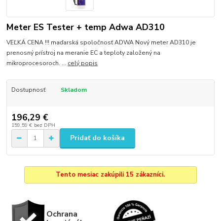
Meter ES Tester + temp Adwa AD310
VEĽKÁ CENA !!! maďarská spoločnosť ADWA Nový meter AD310 je
prenosný prístroj na meranie EC a teploty založený na
mikroprocesoroch. ...
celý popis
Dostupnosť
Skladom
196,29 €
159,59 €
bez DPH
Pridať do košíka
Tento mesiac zakúpili 15 zákazníci.
Ochrana