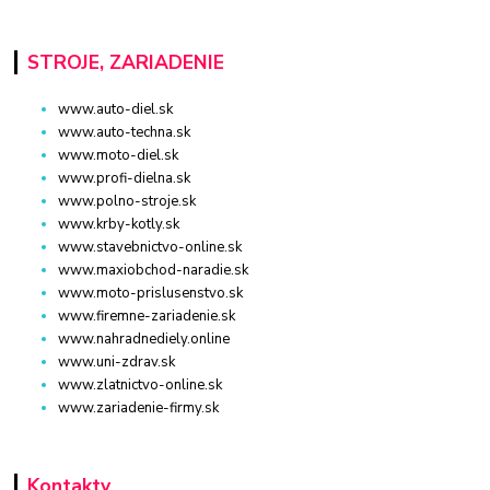
STROJE, ZARIADENIE
www.auto-diel.sk
www.auto-techna.sk
www.moto-diel.sk
www.profi-dielna.sk
www.polno-stroje.sk
www.krby-kotly.sk
www.stavebnictvo-online.sk
www.maxiobchod-naradie.sk
www.moto-prislusenstvo.sk
www.firemne-zariadenie.sk
www.nahradnediely.online
www.uni-zdrav.sk
www.zlatnictvo-online.sk
www.zariadenie-firmy.sk
Kontakty