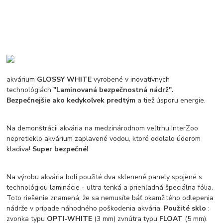
akvárium
GLOSSY WHITE
vyrobené v inovatívnych
technológiách
"Laminovaná bezpečnostná nádrž".
Bezpečnejšie ako kedykoľvek predtým
a tiež úsporu energie.
Na demonštrácii akvária na medzinárodnom veľtrhu InterZoo
nepretieklo akvárium zaplavené vodou, ktoré odolalo úderom
kladiva!
Super bezpečné!
Na výrobu akvária boli použité dva sklenené panely spojené s
technológiou laminácie - ultra tenká a priehľadná špeciálna fólia.
Toto riešenie znamená, že sa nemusíte báť okamžitého odlepenia
nádrže v prípade náhodného poškodenia akvária.
Použité sklo
:
zvonka typu
OPTI-WHITE
(3 mm) zvnútra typu
FLOAT
(5 mm).