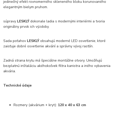
jedinečný efekt rovnomerného skleneného bloku korunovaného
elegantným bielym pruhom.
súpravy
LESKLÝ
dokonale ladia s modernými interiérmi a tvoria
originálny prvok ich výzdoby.
Sada poťahov
LESKLÝ
obsahujú moderné LED osvetlenie, ktoré
zaisťuje dobré osvetlenie akvárií a správny vývoj rastlín.
Zadná strana krytu má špeciálne montážne otvory. Umožňujú
bezplatnú inštaláciu akéhokoľvek filtra kanistra a iného vybavenia
akvária.
Technické údaje
Rozmery (akvárium + kryt):
120 x 40 x 63 cm