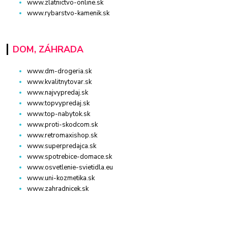
www.zlatnictvo-online.sk
www.rybarstvo-kamenik.sk
DOM, ZÁHRADA
www.dm-drogeria.sk
www.kvalitnytovar.sk
www.najvypredaj.sk
www.topvypredaj.sk
www.top-nabytok.sk
www.proti-skodcom.sk
www.retromaxishop.sk
www.superpredajca.sk
www.spotrebice-domace.sk
www.osvetlenie-svietidla.eu
www.uni-kozmetika.sk
www.zahradnicek.sk