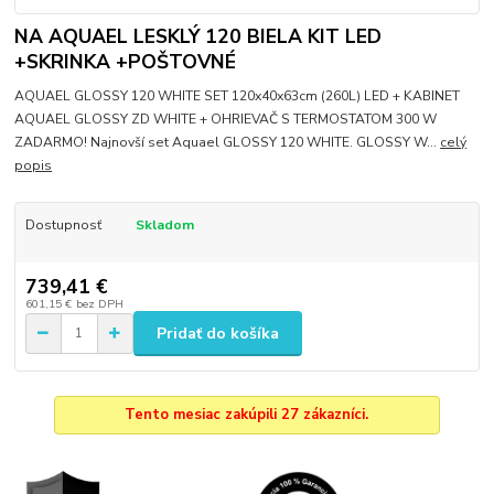
NA AQUAEL LESKLÝ 120 BIELA KIT LED
+SKRINKA +POŠTOVNÉ
AQUAEL GLOSSY 120 WHITE SET 120x40x63cm (260L) LED + KABINET
AQUAEL GLOSSY ZD WHITE + OHRIEVAČ S TERMOSTATOM 300 W
ZADARMO! Najnovší set Aquael GLOSSY 120 WHITE. GLOSSY W...
celý
popis
Dostupnosť
Skladom
739,41 €
601,15 €
bez DPH
Pridať do košíka
Tento mesiac zakúpili 27 zákazníci.