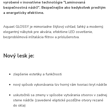
vyrobené v
inovatívne technológie
"Laminovaná
bezpečnostná nádrž".
Bezpečnejšie ako kedykoľvek predtým
a energeticky efektívne.
Aquael GLOSSY je mimoriadne štýlový vzhľad, ľahký a moderný,
elegantný nábytok pre akvária, efektívne LED osvetlenie,
bezproblémová inštalácia filtrov a príslušenstva.
Nový lesk je:
zlepšenie estetiky a funkčnosti
nový spôsob vykonávania tzv horný rám tvoriaci kryt nádrže
uskutočnili sa zmeny v spôsobe vytvárania otvorov v zadnej
stene nádrže (zavedené eliptické pozdĺžne otvory rezané
do skla)