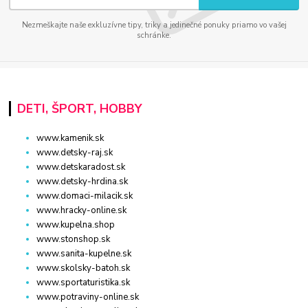
Nezmeškajte naše exkluzívne tipy, triky a jedinečné ponuky priamo vo vašej
schránke.
DETI, ŠPORT, HOBBY
www.kamenik.sk
www.detsky-raj.sk
www.detskaradost.sk
www.detsky-hrdina.sk
www.domaci-milacik.sk
www.hracky-online.sk
www.kupelna.shop
www.stonshop.sk
www.sanita-kupelne.sk
www.skolsky-batoh.sk
www.sportaturistika.sk
www.potraviny-online.sk