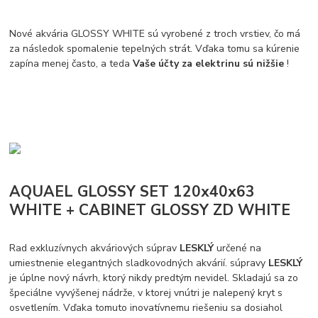
Nové akvária GLOSSY WHITE sú vyrobené z troch vrstiev, čo má
za následok spomalenie tepelných strát. Vďaka tomu sa kúrenie
zapína menej často, a teda
Vaše účty za elektrinu sú nižšie
!
AQUAEL GLOSSY SET 120x40x63
WHITE + CABINET GLOSSY ZD WHITE
Rad exkluzívnych akváriových súprav
LESKLÝ
určené na
umiestnenie elegantných sladkovodných akvárií. súpravy
LESKLÝ
je úplne nový návrh, ktorý nikdy predtým nevidel. Skladajú sa zo
špeciálne vyvýšenej nádrže, v ktorej vnútri je nalepený kryt s
osvetlením. Vďaka tomuto inovatívnemu riešeniu sa dosiahol