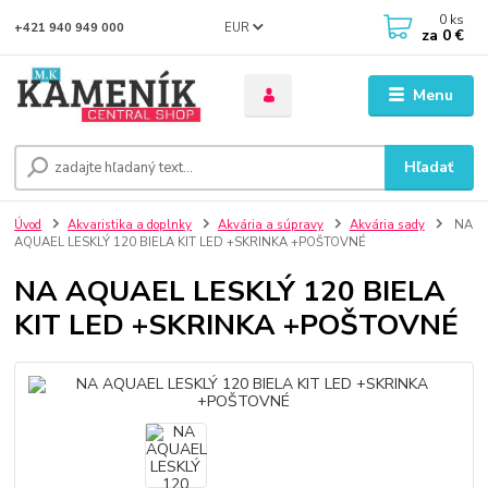
0
ks
EUR
+421 940 949 000
za
0 €
Menu
Hľadať
Úvod
Akvaristika a doplnky
Akvária a súpravy
Akvária sady
NA
AQUAEL LESKLÝ 120 BIELA KIT LED +SKRINKA +POŠTOVNÉ
NA AQUAEL LESKLÝ 120 BIELA
KIT LED +SKRINKA +POŠTOVNÉ