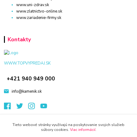
www.uni-zdrav.sk
www.zlatnictvo-online.sk
www.zariadenie-firmy.sk
Kontakty
WWW.TOPVYPREDAJ.SK
+421 940 949 000
info@kamenik.sk
Tieto webové stránky využívajú na poskytovanie svojich služieb
súbory cookies.
Viac informácií
.
© 2024 Všetky práva vyhradené KAMENIK.SK