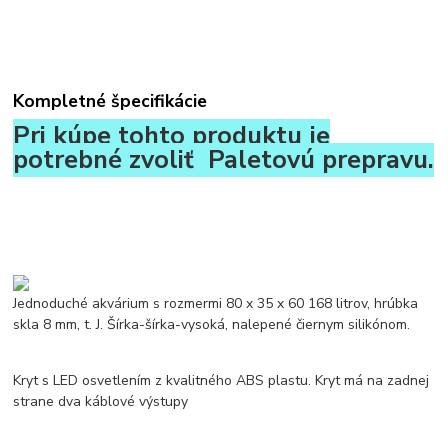
Kompletné špecifikácie
Pri kúpe tohto produktu je
potrebné zvoliť Paletovú prepravu.
Jednoduché akvárium s rozmermi 80 x 35 x 60 168 litrov, hrúbka
skla 8 mm, t. J. Šírka-šírka-vysoká, nalepené čiernym silikónom.
Kryt s LED osvetlením z kvalitného ABS plastu. Kryt má na zadnej
strane dva káblové výstupy