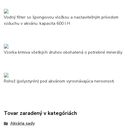
Vodný filter so špongiovou vložkou a nastaviteľným prívodom
vzduchu v akváriu. kapacita 600 l H
Vzorka krmiva všetkých druhov obohatená o potrebné minerály.
Rohož (polystyrén) pod akváriom vyrovnávajúca nerovnosti
Tovar zaradený v kategóriách
Akvária sady