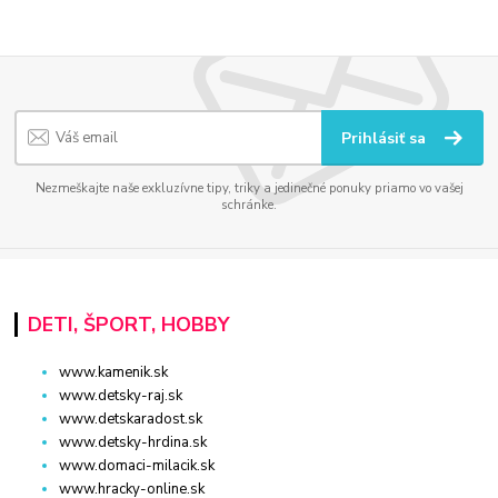
Prihlásiť sa
Nezmeškajte naše exkluzívne tipy, triky a jedinečné ponuky priamo vo vašej
schránke.
DETI, ŠPORT, HOBBY
www.kamenik.sk
www.detsky-raj.sk
www.detskaradost.sk
www.detsky-hrdina.sk
www.domaci-milacik.sk
www.hracky-online.sk