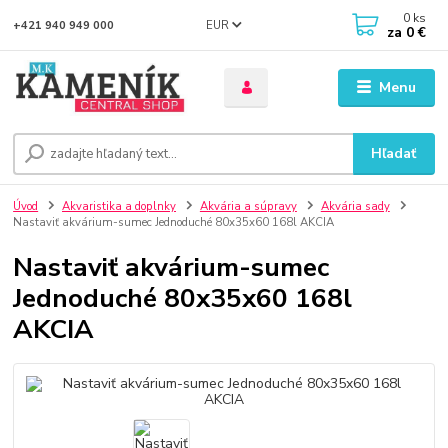
0
ks
EUR
+421 940 949 000
za
0 €
Menu
Hľadať
Úvod
Akvaristika a doplnky
Akvária a súpravy
Akvária sady
Nastaviť akvárium-sumec Jednoduché 80x35x60 168l AKCIA
Nastaviť akvárium-sumec
Jednoduché 80x35x60 168l
AKCIA