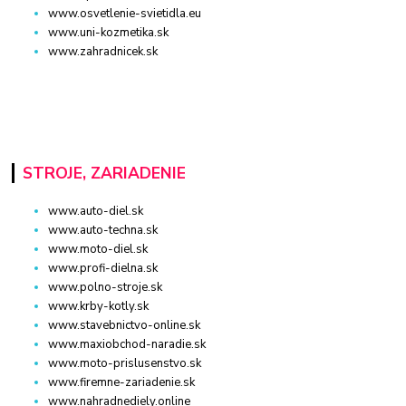
www.osvetlenie-svietidla.eu
www.uni-kozmetika.sk
www.zahradnicek.sk
STROJE, ZARIADENIE
www.auto-diel.sk
www.auto-techna.sk
www.moto-diel.sk
www.profi-dielna.sk
www.polno-stroje.sk
www.krby-kotly.sk
www.stavebnictvo-online.sk
www.maxiobchod-naradie.sk
www.moto-prislusenstvo.sk
www.firemne-zariadenie.sk
www.nahradnediely.online