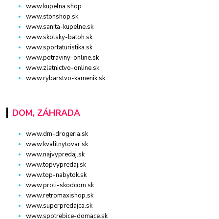
www.kupelna.shop
www.stonshop.sk
www.sanita-kupelne.sk
www.skolsky-batoh.sk
www.sportaturistika.sk
www.potraviny-online.sk
www.zlatnictvo-online.sk
www.rybarstvo-kamenik.sk
DOM, ZÁHRADA
www.dm-drogeria.sk
www.kvalitnytovar.sk
www.najvypredaj.sk
www.topvypredaj.sk
www.top-nabytok.sk
www.proti-skodcom.sk
www.retromaxishop.sk
www.superpredajca.sk
www.spotrebice-domace.sk