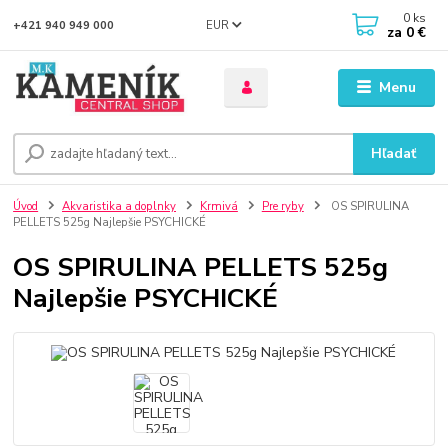
0
ks
EUR
+421 940 949 000
za
0 €
Menu
Hľadať
Úvod
Akvaristika a doplnky
Krmivá
Pre ryby
OS SPIRULINA
PELLETS 525g Najlepšie PSYCHICKÉ
OS SPIRULINA PELLETS 525g
Najlepšie PSYCHICKÉ