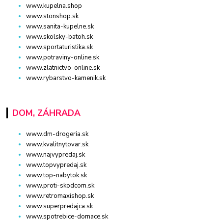
www.kupelna.shop
www.stonshop.sk
www.sanita-kupelne.sk
www.skolsky-batoh.sk
www.sportaturistika.sk
www.potraviny-online.sk
www.zlatnictvo-online.sk
www.rybarstvo-kamenik.sk
DOM, ZÁHRADA
www.dm-drogeria.sk
www.kvalitnytovar.sk
www.najvypredaj.sk
www.topvypredaj.sk
www.top-nabytok.sk
www.proti-skodcom.sk
www.retromaxishop.sk
www.superpredajca.sk
www.spotrebice-domace.sk