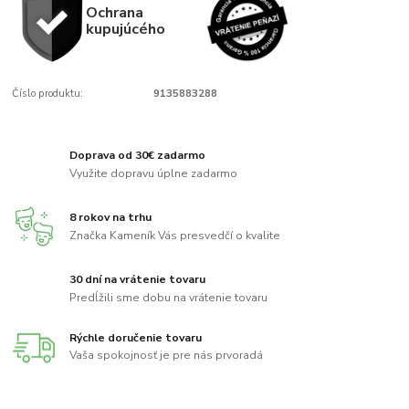
Ochrana
kupujúcého
Číslo produktu:
9135883288
Doprava od 30€ zadarmo
Využite dopravu úplne zadarmo
8 rokov na trhu
Značka Kameník Vás presvedčí o kvalite
30 dní na vrátenie tovaru
Predĺžili sme dobu na vrátenie tovaru
Rýchle doručenie tovaru
Vaša spokojnosť je pre nás prvoradá