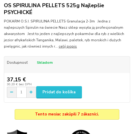
OS SPIRULINA PELLETS 525g Najlepšie
PSYCHICKÉ
POKARM O.S.I. SPIRULINA PELLETS Granulacja 2-3m Jedna z
najlepszych Spirulin na świecie Nasz sklep wysyła ją profesjonalnym
akwarystom Jest to jeden z najlepszych pokarmów dla ryb z wielkich
jezior afrykańskich Tanganika, Malawi, paletek, ryb morskich i dużych
pielęgnic, jak również innych r...
celý popis
Dostupnosť
Skladom
37,15 €
30,20 €
bez DPH
Pridať do košíka
Tento mesiac zakúpili 7 zákazníci.