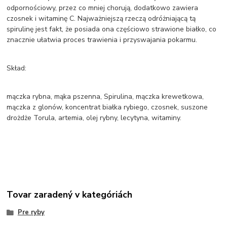
odpornościowy, przez co mniej chorują, dodatkowo zawiera
czosnek i witaminę C. Najważniejszą rzeczą odróżniającą tą
spirulinę jest fakt, że posiada ona częściowo strawione białko, co
znacznie ułatwia proces trawienia i przyswajania pokarmu.
Skład:
mączka rybna, mąka pszenna, Spirulina, mączka krewetkowa,
mączka z glonów, koncentrat białka rybiego, czosnek, suszone
drożdże Torula, artemia, olej rybny, lecytyna, witaminy.
Tovar zaradený v kategóriách
Pre ryby