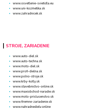
www.osvetlenie-svietidla.eu
www.uni-kozmetika.sk
www.zahradnicek.sk
STROJE, ZARIADENIE
www.auto-diel.sk
www.auto-techna.sk
www.moto-diel.sk
www.profi-dielna.sk
www.polno-stroje.sk
www.krby-kotly.sk
www.stavebnictvo-online.sk
www.maxiobchod-naradie.sk
www.moto-prislusenstvo.sk
www.firemne-zariadenie.sk
www.nahradnediely.online