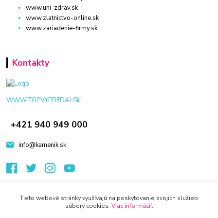
www.uni-zdrav.sk
www.zlatnictvo-online.sk
www.zariadenie-firmy.sk
Kontakty
WWW.TOPVYPREDAJ.SK
+421 940 949 000
info@kamenik.sk
Tieto webové stránky využívajú na poskytovanie svojich služieb
súbory cookies.
Viac informácií
.
© 2024 Všetky práva vyhradené KAMENIK.SK