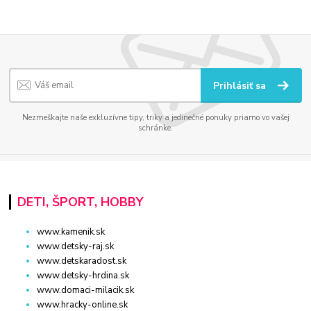
Prihlásiť sa
Nezmeškajte naše exkluzívne tipy, triky a jedinečné ponuky priamo vo vašej
schránke.
DETI, ŠPORT, HOBBY
www.kamenik.sk
www.detsky-raj.sk
www.detskaradost.sk
www.detsky-hrdina.sk
www.domaci-milacik.sk
www.hracky-online.sk